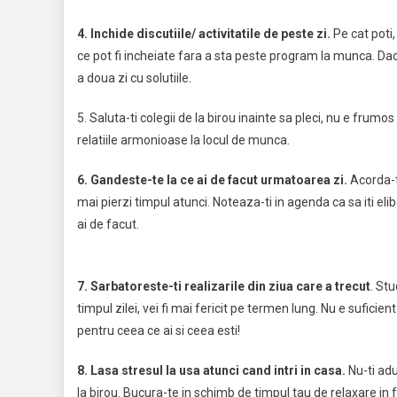
4. Inchide discutiile/ activitatile de peste zi.
Pe cat poti, 
ce pot fi incheiate fara a sta peste program la munca. Dac
a doua zi cu solutiile.
5. Saluta-ti colegii de la birou inainte sa pleci, nu e frumos
relatiile armonioase la locul de munca.
6. Gandeste-te la ce ai de facut urmatoarea zi.
Acorda-ti
mai pierzi timpul atunci. Noteaza-ti in agenda ca sa iti elib
ai de facut.
7. Sarbatoreste-ti realizarile din ziua care a trecut
. Stu
timpul zilei, vei fi mai fericit pe termen lung. Nu e suficient 
pentru ceea ce ai si ceea esti!
8. Lasa stresul la usa atunci cand intri in casa.
Nu-ti adu
la birou. Bucura-te in schimb de timpul tau de relaxare in f