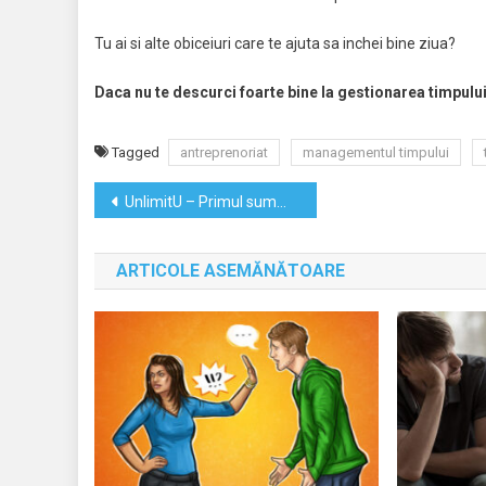
Tu ai si alte obiceiuri care te ajuta sa inchei bine ziua?
Daca nu te descurci foarte bine la gestionarea timpulu
Tagged
antreprenoriat
managementul timpului
Navigare
UnlimitU – Primul summit de dezvoltare personala din Romania
în
ARTICOLE ASEMĂNĂTOARE
articole