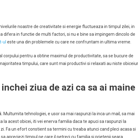
-
velurile noastre de creativitate si energie fluctueaza in timpul zilei, in
a difera in functie de multi factori, si nu e bine sa impingem dincolo de
t-ul
este una din problemele cu care ne confruntam in ultima vreme.
i
al corpului pentru a obtine maximul de productivitate, sa se bucure de
!
ajoritatea timpului, care sunt mai productivi si relaxati au niste obiceiur
 inchei ziua de azi ca sa ai maine
i.
Multumita tehnologiei, e usor sa mai raspunzi la inca un mail, sa mai
a la acest obicei, iti vei enerva familia daca te apuci sa raspunzi la
a zi. Fa un efort constient sa termini cu treaba atunci cand pleci acasa si
a apreciezi timpul pe care il petreci cu familia si prietenii seara.