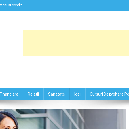
meni si conditii
Financiara
Relatii
Sanatate
Idei
Cursuri Dezvoltare P