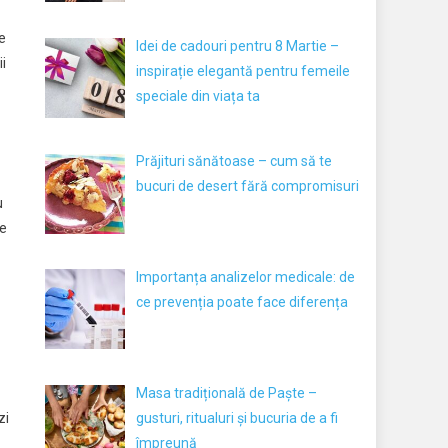
le
Idei de cadouri pentru 8 Martie –
i
inspirație elegantă pentru femeile
speciale din viața ta
Prăjituri sănătoase – cum să te
bucuri de desert fără compromisuri
u
ce
Importanța analizelor medicale: de
ce prevenția poate face diferența
Masa tradițională de Paște –
gusturi, ritualuri și bucuria de a fi
zi
împreună