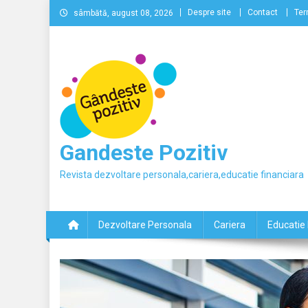
Skip
Despre site
Contact
Ter
sâmbătă, august 08, 2026
to
content
Gandeste Pozitiv
Revista dezvoltare personala,cariera,educatie financiara
Dezvoltare Personala
Cariera
Educatie 