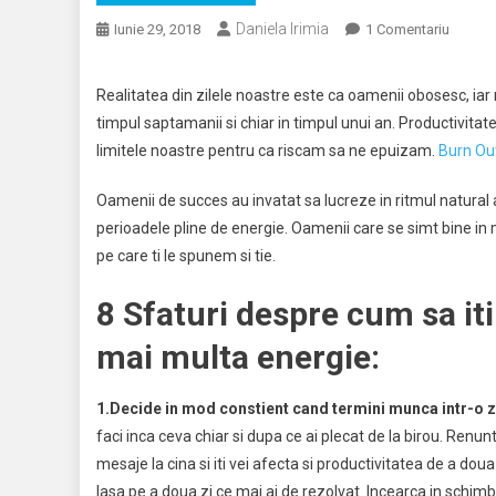
Daniela Irimia
La
Iunie 29, 2018
1 Comentariu
Incheie
Ti
Realitatea din zilele noastre este ca oamenii obosesc, iar ni
Ziua
timpul saptamanii si chiar in timpul unui an. Productivitate
Ca
limitele noastre pentru ca riscam sa ne epuizam.
Burn Ou
Oameni
De
Oamenii de succes au invatat sa lucreze in ritmul natural 
Succes
perioadele pline de energie. Oamenii care se simt bine in m
pe care ti le spunem si tie.
8 Sfaturi despre cum sa iti
mai multa energie:
1.Decide in mod constient cand termini munca intr-o z
faci inca ceva chiar si dupa ce ai plecat de la birou. Renunt
mesaje la cina si iti vei afecta si productivitatea de a dou
lasa pe a doua zi ce mai ai de rezolvat. Incearca in schimb s