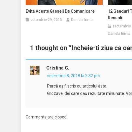
Evita Aceste Greseli De Comunicare
12 Ganduri T
Renunti
octombrie 29, 2015
Daniela Irimia
septembrie 
Daniela Irimia
1 thought on “
Incheie-ti ziua ca o
Cristina G.
noiembrie 8, 2018 la 2:32 pm
Parcă aș fi scris eu articolul ăsta.
Grozave idei care dau rezultate minunate. Vor
Comments are closed.