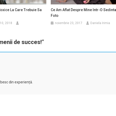
oxice La Care Trebuie Sa
Ce Am Aflat Despre Mine Intr-O Sedint
Foto
10, 2018
noiembrie 23, 2017
Daniela Irimia
amenii de succes!
”
besc din experiență.