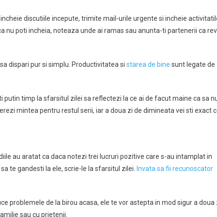
incheie discutiile incepute, trimite mail-urile urgente si incheie activitati
a nu poti incheia, noteaza unde ai ramas sau anunta-ti partenerii ca revi
 sa dispari pur si simplu. Productivitatea si
starea de bine
sunt legate de
 putin timp la sfarsitul zilei sa reflectezi la ce ai de facut maine ca sa n
erezi mintea pentru restul serii, iar a doua zi de dimineata vei sti exact 
diile au aratat ca daca notezi trei lucruri pozitive care s-au intamplat in
sa te gandesti la ele, scrie-le la sfarsitul zilei.
Invata sa fii recunoscator
ce problemele de la birou acasa, ele te vor astepta in mod sigur a doua 
amilie sau cu prietenii.