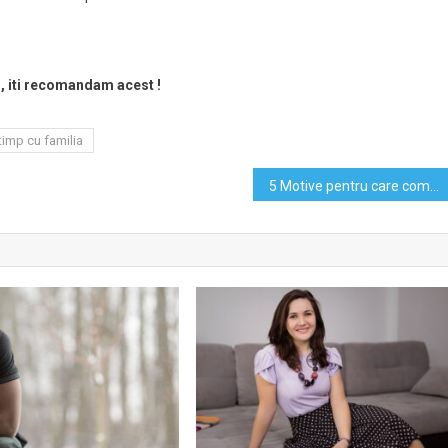
i, iti recomandam acest !
timp cu familia
5 Motive pentru care comunicarea in familie este mai usoara