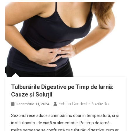
Tulburările Digestive pe Timp de Iarnă:
Cauze și Soluții
Echipa Gandeste-Pozitiv.ro
Decembrie 11, 2024
Sezonul rece aduce schimbări nu doar în temperatură, ci și
în stilul nostru de viață și alimentație. Pe timp de iarnă,
multe persoane se confruntă cu tulburări digestive, cum ar