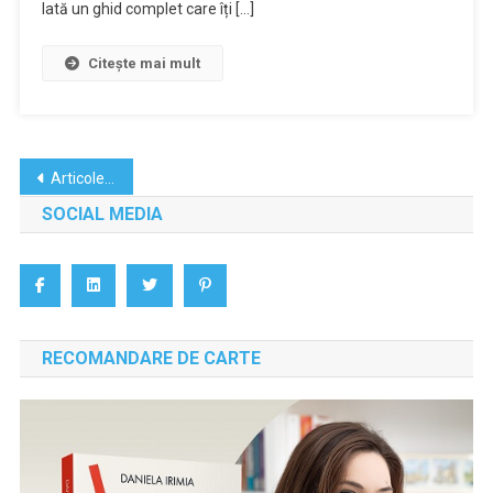
Iată un ghid complet care îți […]
Citește mai mult
Navigare
Articole mai vechi
în
SOCIAL MEDIA
articole
RECOMANDARE DE CARTE