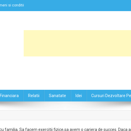
meni si conditii
Financiara
Relatii
Sanatate
Idei
Cursuri Dezvoltare P
familia, Sa facem exercitii fizice,sa avem o cariera de succes. Daca a