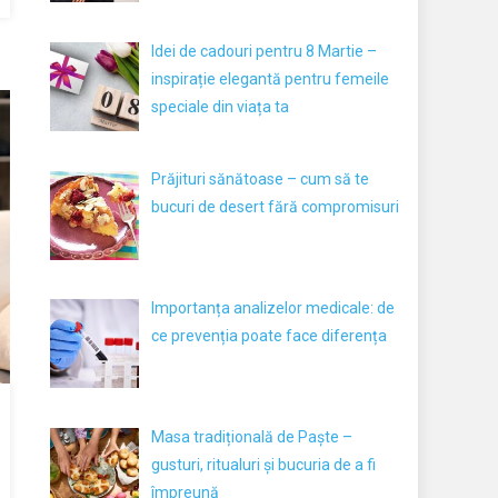
Idei de cadouri pentru 8 Martie –
inspirație elegantă pentru femeile
speciale din viața ta
Prăjituri sănătoase – cum să te
bucuri de desert fără compromisuri
Importanța analizelor medicale: de
ce prevenția poate face diferența
Masa tradițională de Paște –
gusturi, ritualuri și bucuria de a fi
împreună