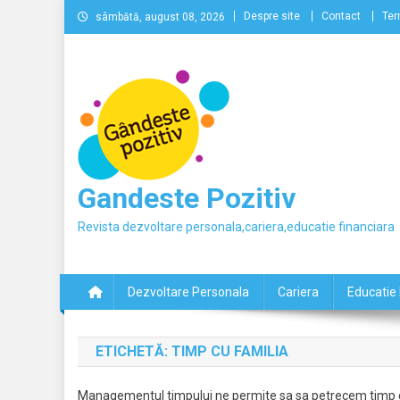
Skip
Despre site
Contact
Ter
sâmbătă, august 08, 2026
to
content
Gandeste Pozitiv
Revista dezvoltare personala,cariera,educatie financiara
Dezvoltare Personala
Cariera
Educatie 
ETICHETĂ:
TIMP CU FAMILIA
Managementul timpului ne permite sa sa petrecem timp cu 