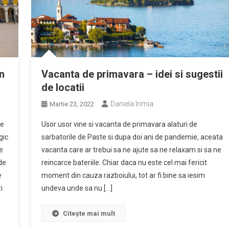
Vacanta de primavara – idei si sugestii
n
de locatii
Daniela Irimia
Martie 23, 2022
Usor usor vine si vacanta de primavara alaturi de
le
sarbatorile de Paste si dupa doi ani de pandemie, aceata
gic
vacanta care ar trebui sa ne ajute sa ne relaxam si sa ne
e
reincarce bateriile. Chiar daca nu este cel mai fericit
de
moment din cauza razboiului, tot ar fi bine sa iesim
e
undeva unde sa nu […]
i
Citește mai mult