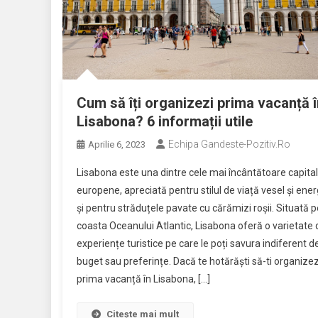
Cum să îți organizezi prima vacanță î
Lisabona? 6 informații utile
Echipa Gandeste-Pozitiv.ro
Aprilie 6, 2023
Lisabona este una dintre cele mai încântătoare capita
europene, apreciată pentru stilul de viață vesel și ener
și pentru străduțele pavate cu cărămizi roșii. Situată p
coasta Oceanului Atlantic, Lisabona oferă o varietate 
experiențe turistice pe care le poți savura indiferent d
buget sau preferințe. Dacă te hotărăști să-ti organizez
prima vacanță în Lisabona, […]
Citește mai mult