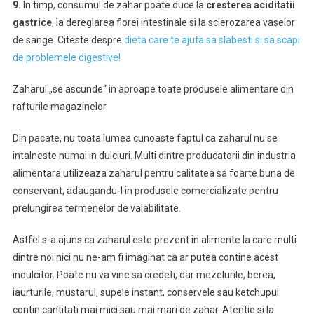
9.
In timp, consumul de zahar poate duce la
cresterea aciditatii
gastrice
, la dereglarea florei intestinale si la sclerozarea vaselor
de sange. Citeste despre
dieta care te ajuta sa slabesti si sa scapi
de problemele digestive!
Zaharul „se ascunde“ in aproape toate produsele alimentare din
rafturile magazinelor
Din pacate, nu toata lumea cunoaste faptul ca zaharul nu se
intalneste numai in dulciuri. Multi dintre producatorii din industria
alimentara utilizeaza zaharul pentru calitatea sa foarte buna de
conservant, adaugandu-l in produsele comercializate pentru
prelungirea termenelor de valabilitate.
Astfel s-a ajuns ca zaharul este prezent in alimente la care multi
dintre noi nici nu ne-am fi imaginat ca ar putea contine acest
indulcitor. Poate nu va vine sa credeti, dar mezelurile, berea,
iaurturile, mustarul, supele instant, conservele sau ketchupul
contin cantitati mai mici sau mai mari de zahar. Atentie si la