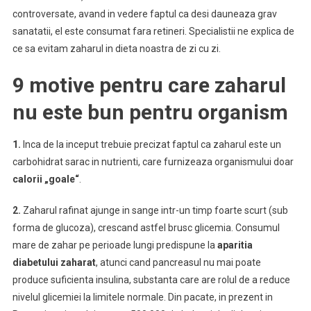
controversate, avand in vedere faptul ca desi dauneaza grav
sanatatii, el este consumat fara retineri. Specialistii ne explica de
ce sa evitam zaharul in dieta noastra de zi cu zi.
9 motive pentru care zaharul
nu este bun pentru organism
1.
Inca de la inceput trebuie precizat faptul ca zaharul este un
carbohidrat sarac in nutrienti, care furnizeaza organismului doar
calorii „goale“
.
2.
Zaharul rafinat ajunge in sange intr-un timp foarte scurt (sub
forma de glucoza), crescand astfel brusc glicemia. Consumul
mare de zahar pe perioade lungi predispune la
aparitia
diabetului zaharat
, atunci cand pancreasul nu mai poate
produce suficienta insulina, substanta care are rolul de a reduce
nivelul glicemiei la limitele normale. Din pacate, in prezent in