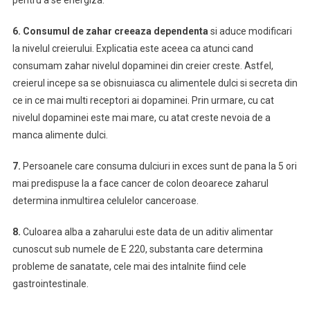
6.
Consumul de zahar creeaza dependenta
si aduce modificari
la nivelul creierului. Explicatia este aceea ca atunci cand
consumam zahar nivelul dopaminei din creier creste. Astfel,
creierul incepe sa se obisnuiasca cu alimentele dulci si secreta din
ce in ce mai multi receptori ai dopaminei. Prin urmare, cu cat
nivelul dopaminei este mai mare, cu atat creste nevoia de a
manca alimente dulci.
7.
Persoanele care consuma dulciuri in exces sunt de pana la 5 ori
mai predispuse la a face cancer de colon deoarece zaharul
determina inmultirea celulelor canceroase.
8.
Culoarea alba a zaharului este data de un aditiv alimentar
cunoscut sub numele de E 220, substanta care determina
probleme de sanatate, cele mai des intalnite fiind cele
gastrointestinale.