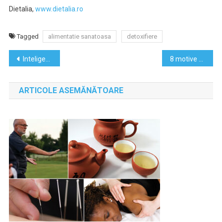
Dietalia,
www.dietalia.ro
Tagged
alimentatie sanatoasa
detoxifiere
Navigare
Inteligenta emotionala: Constiinta de sine
8 motive sa investesti in cursuri de dezvoltare personala
în
ARTICOLE ASEMĂNĂTOARE
articole