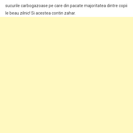
sucurile carbogazoase pe care din pacate majoritatea dintre copii
le beau zilnic! Si acestea contin zahar.