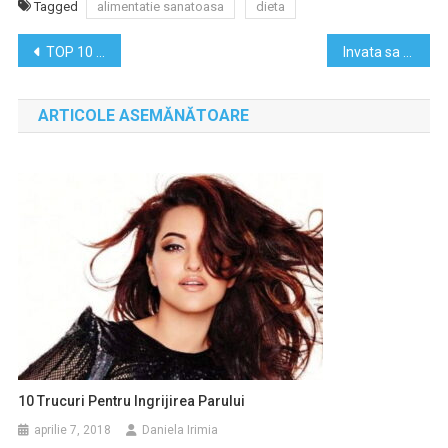
Tagged
alimentatie sanatoasa
dieta
Navigare
TOP 10 articole de dezvoltare personala
Invata sa fii feminina – 5 trucuri simple
în
ARTICOLE ASEMĂNĂTOARE
articole
10 Trucuri Pentru Ingrijirea Parului
aprilie 7, 2018
Daniela Irimia