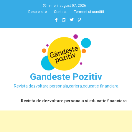
Skip
vineri, august 07, 2026
to
Despre site
Contact
Termeni si conditii
content
Gandeste Pozitiv
Revista dezvoltare personala,cariera,educatie financiara
Revista de dezvoltare personala si educatie financiara