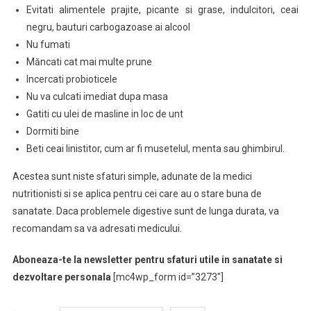
Evitati alimentele prajite, picante si grase, indulcitori, ceai
negru, bauturi carbogazoase ai alcool
Nu fumati
Măncati cat mai multe prune
Incercati probioticele
Nu va culcati imediat dupa masa
Gatiti cu ulei de masline in loc de unt
Dormiti bine
Beti ceai linistitor, cum ar fi musetelul, menta sau ghimbirul.
Acestea sunt niste sfaturi simple, adunate de la medici
nutritionisti si se aplica pentru cei care au o stare buna de
sanatate. Daca problemele digestive sunt de lunga durata, va
recomandam sa va adresati medicului.
Aboneaza-te la newsletter pentru sfaturi utile in sanatate si
dezvoltare personala
[mc4wp_form id=”3273″]