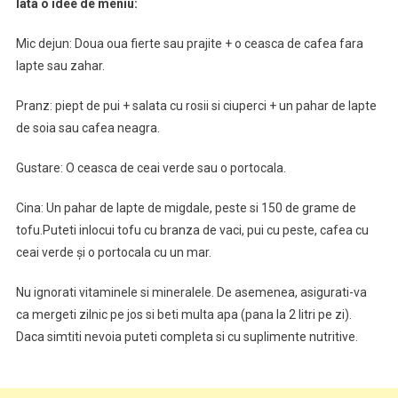
Iata o idee de meniu:
Mic dejun: Doua oua fierte sau prajite + o ceasca de cafea fara
lapte sau zahar.
Pranz: piept de pui + salata cu rosii si ciuperci + un pahar de lapte
de soia sau cafea neagra.
Gustare: O ceasca de ceai verde sau o portocala.
Cina: Un pahar de lapte de migdale, peste si 150 de grame de
tofu.Puteti inlocui tofu cu branza de vaci, pui cu peste, cafea cu
ceai verde și o portocala cu un mar.
Nu ignorati vitaminele si mineralele. De asemenea, asigurati-va
ca mergeti zilnic pe jos si beti multa apa (pana la 2 litri pe zi).
Daca simtiti nevoia puteti completa si cu suplimente nutritive.