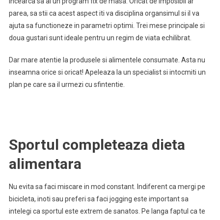
Incearca sa ai un program fix de masa. Oricat de imposibil ar
parea, sa stii ca acest aspect iti va disciplina organsimul si il va
ajuta sa functioneze in parametri optimi. Trei mese principale si
doua gustari sunt ideale pentru un regim de viata echilibrat.
Dar mare atentie la produsele si alimentele consumate. Asta nu
inseamna orice si oricat! Apeleaza la un specialist si intocmiti un
plan pe care sa il urmezi cu sfintentie.
Sportul completeaza dieta
alimentara
Nu evita sa faci miscare in mod constant. Indiferent ca mergi pe
bicicleta, inoti sau preferi sa faci jogging este important sa
intelegi ca sportul este extrem de sanatos. Pe langa faptul ca te