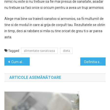
nimic nu este si nu trebuie sa fie mai presus de sanatate, asadar
nu trebuie sa faci orice si oricum pentru a avea un trup armonios.
Alege mai bine sa traiesti sanatos si armonios, sa fii multumit de
tine si de modul in care ai grija de corpult tau. Rezultatele se obtin
in timp, deci ai rabdare si mila cu tine oricat de greu ti s-ar parea
asta.
Tagged
alimentatie sanatoasa
dieta
Navigare
Cum alegi o agenție SEO pentru afacerea?
Definitia succesului sau de unde iti începi calea spre fericire
în
ARTICOLE ASEMĂNĂTOARE
articole