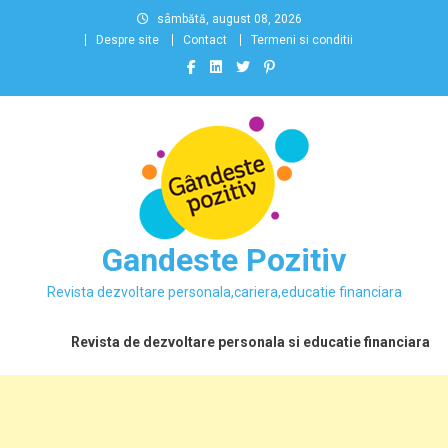
Skip
sâmbătă, august 08, 2026
to
Despre site
Contact
Termeni si conditii
content
Gandeste Pozitiv
Revista dezvoltare personala,cariera,educatie financiara
Revista de dezvoltare personala si educatie financiara