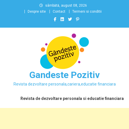
Skip
sâmbătă, august 08, 2026
to
Despre site
Contact
Termeni si conditii
content
Gandeste Pozitiv
Revista dezvoltare personala,cariera,educatie financiara
Revista de dezvoltare personala si educatie financiara