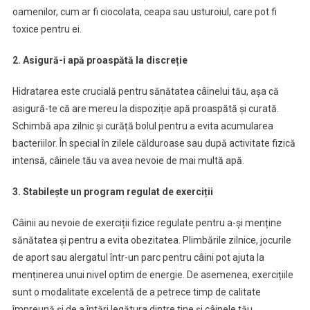
oamenilor, cum ar fi ciocolata, ceapa sau usturoiul, care pot fi
toxice pentru ei.
2. Asigură-i apă proaspătă la discreție
Hidratarea este crucială pentru sănătatea câinelui tău, așa că
asigură-te că are mereu la dispoziție apă proaspătă și curată.
Schimbă apa zilnic și curăță bolul pentru a evita acumularea
bacteriilor. În special în zilele călduroase sau după activitate fizică
intensă, câinele tău va avea nevoie de mai multă apă.
3. Stabilește un program regulat de exerciții
Câinii au nevoie de exerciții fizice regulate pentru a-și menține
sănătatea și pentru a evita obezitatea. Plimbările zilnice, jocurile
de aport sau alergatul într-un parc pentru câini pot ajuta la
menținerea unui nivel optim de energie. De asemenea, exercițiile
sunt o modalitate excelentă de a petrece timp de calitate
împreună și de a întări legătura dintre tine și câinele tău.