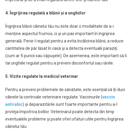
4. Îngrijirea regulată a blănii și a unghiilor
Îngrijirea blănii câinelui tău nu este doar o modalitate de a-i
menține aspectul frumos, ci și un pas important în îngrijirea
generală. Perie-l regulat pentru a evita încâlcirea blănii, a reduce
cantitatea de păr lăsat în casă și a detecta eventualii paraziți
(cum ar fi puricii sau căpușele). De asemenea, este important să îi
tai unghiile regulat pentru a preveni disconfortul sau rănile.
5. Vizite regulate la medicul veterinar
Pentru a preveni problemele de sănătate, este esențial să îți duci
câinele la controale veterinare regulate. Vaccinurile (
vaccin
antirabic
) și deparazitările sunt foarte importante pentru a-l
proteja împotriva bolilor. Veterinarul poate detecta din timp
eventualele probleme și poate oferi sfaturi utile pentru îngrijirea
câinelui tău.