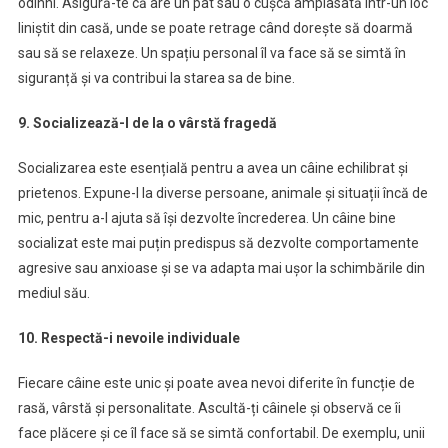
odihni. Asigură-te că are un pat sau o cușcă amplasată într-un loc
liniștit din casă, unde se poate retrage când dorește să doarmă
sau să se relaxeze. Un spațiu personal îl va face să se simtă în
siguranță și va contribui la starea sa de bine.
9. Socializează-l de la o vârstă fragedă
Socializarea este esențială pentru a avea un câine echilibrat și
prietenos. Expune-l la diverse persoane, animale și situații încă de
mic, pentru a-l ajuta să își dezvolte încrederea. Un câine bine
socializat este mai puțin predispus să dezvolte comportamente
agresive sau anxioase și se va adapta mai ușor la schimbările din
mediul său.
10. Respectă-i nevoile individuale
Fiecare câine este unic și poate avea nevoi diferite în funcție de
rasă, vârstă și personalitate. Ascultă-ți câinele și observă ce îi
face plăcere și ce îl face să se simtă confortabil. De exemplu, unii