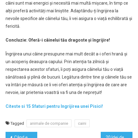
câini sunt mai energici și necesită mai multă mișcare, în timp ce
alții preferă activități mai liniștite. Adaptându-ți îngrijirea la
nevoile specifice ale câinelui tău, îi vei asigura o viață echilibrată și
fericită.
Concluzie: Oferă-i câinelui tău dragoste și îngrijire!
Îngrijirea unui câine presupune mai mult decât a-i oferi hrană și
un acoperiș deasupra capului. Prin atenția ta zilnică și
respectarea acestor sfaturi, îi poți asigura câinelui tău o viață
sănătoasă și plină de bucurii. Legătura dintre tine și câinele tău se
va întări pe măsură ce îi vei oferi atenția și îngrijirea de care are
nevoie, iar prietenia voastră va fi una de neprețuit!
Citeste si 15 Sfaturi pentru Ingrijirea unei Pisici!
Tagged
animale de companie
caini
Navigare
Când este indicat să îți faci analizele de sânge? Ghidul complet pentru menținerea sănătății
20 Idei de Cadouri de Crăciun pentru Bărbați: Ghidul Perfect pentru a-l Surprinde pe Cel Drag