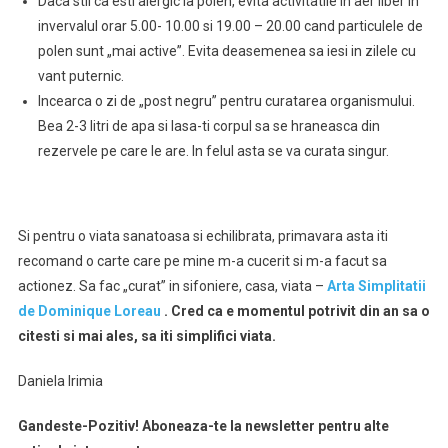
Daca stii ca esti alergic la polen, evita activitatile in aer liber in
invervalul orar 5.00- 10.00 si 19.00 – 20.00 cand particulele de
polen sunt „mai active”. Evita deasemenea sa iesi in zilele cu
vant puternic.
Incearca o zi de „post negru” pentru curatarea organismului.
Bea 2-3 litri de apa si lasa-ti corpul sa se hraneasca din
rezervele pe care le are. In felul asta se va curata singur.
Si pentru o viata sanatoasa si echilibrata, primavara asta iti
recomand o carte care pe mine m-a cucerit si m-a facut sa
actionez. Sa fac „curat” in sifoniere, casa, viata –
Arta Simplitatii
de Dominique Loreau
. Cred ca e momentul potrivit din an sa o
citesti si mai ales, sa iti simplifici viata.
Daniela Irimia
Gandeste-Pozitiv! Aboneaza-te la newsletter pentru alte