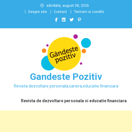
Skip
sâmbătă, august 08, 2026
to
Despre site
Contact
Termeni si conditii
content
Gandeste Pozitiv
Revista dezvoltare personala,cariera,educatie financiara
Revista de dezvoltare personala si educatie financiara