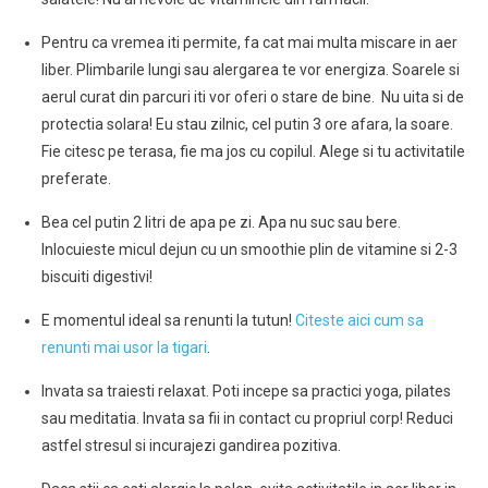
Pentru ca vremea iti permite, fa cat mai multa miscare in aer
liber. Plimbarile lungi sau alergarea te vor energiza. Soarele si
aerul curat din parcuri iti vor oferi o stare de bine. Nu uita si de
protectia solara! Eu stau zilnic, cel putin 3 ore afara, la soare.
Fie citesc pe terasa, fie ma jos cu copilul. Alege si tu activitatile
preferate.
Bea cel putin 2 litri de apa pe zi. Apa nu suc sau bere.
Inlocuieste micul dejun cu un smoothie plin de vitamine si 2-3
biscuiti digestivi!
E momentul ideal sa renunti la tutun!
Citeste aici cum sa
renunti mai usor la tigari
.
Invata sa traiesti relaxat. Poti incepe sa practici yoga, pilates
sau meditatia. Invata sa fii in contact cu propriul corp! Reduci
astfel stresul si incurajezi gandirea pozitiva.