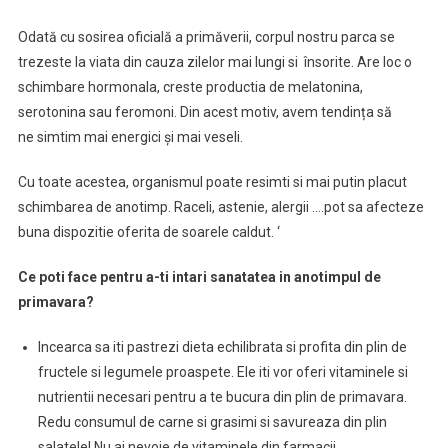
Odată cu sosirea oficială a primăverii, corpul nostru parca se
trezeste la viata din cauza zilelor mai lungi si însorite. Are loc o
schimbare hormonala, creste productia de melatonina,
serotonina sau feromoni. Din acest motiv, avem tendința să
ne simtim mai energici și mai veseli.
Cu toate acestea, organismul poate resimti si mai putin placut
schimbarea de anotimp. Raceli, astenie, alergii ….pot sa afecteze
buna dispozitie oferita de soarele caldut. ‘
Ce poti face pentru a-ti intari sanatatea in anotimpul de
primavara?
Incearca sa iti pastrezi dieta echilibrata si profita din plin de
fructele si legumele proaspete. Ele iti vor oferi vitaminele si
nutrientii necesari pentru a te bucura din plin de primavara.
Redu consumul de carne si grasimi si savureaza din plin
salatele! Nu ai nevoie de vitaminele din farmacii.