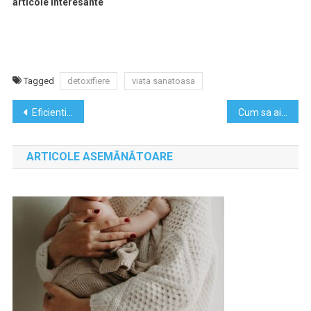
articole interesante
Tagged
detoxifiere
viata sanatoasa
Navigare
Eficientizarea muncii in echipa
Cum sa ai o viata simpla dar implinita
în
ARTICOLE ASEMĂNĂTOARE
articole