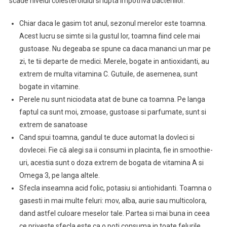
scade nivelul colesterolului si lupta impotriva bacteriilor.
Chiar daca le gasim tot anul, sezonul merelor este toamna.
Acest lucru se simte si la gustul lor, toamna fiind cele mai
gustoase. Nu degeaba se spune ca daca mananci un mar pe
zi, te tii departe de medici. Merele, bogate in antioxidanti, au
extrem de multa vitamina C. Gutuile, de asemenea, sunt
bogate in vitamine.
Perele nu sunt niciodata atat de bune ca toamna. Pe langa
faptul ca sunt moi, zmoase, gustoase si parfumate, sunt si
extrem de sanatoase
Cand spui toamna, gandul te duce automat la dovleci si
dovlecei. Fie că alegi sa ii consumi in placinta, fie in smoothie-
uri, acestia sunt o doza extrem de bogata de vitamina A si
Omega 3, pe langa altele.
Sfecla inseamna acid folic, potasiu si antiohidanti. Toamna o
gasesti in mai multe feluri: mov, alba, aurie sau multicolora,
dand astfel culoare meselor tale. Partea si mai buna in ceea
ce priveste sfecla este ca o poti consuma in toate felurile,