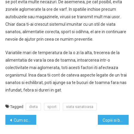
se pot evita multe necazuri. De asemenea, pe cat posibil, evita
zonele aglomerate la ore de varf. In spatiile inchise precum
autobuzele sau magazinele, virusii se transmit mult mai usor.
Chiar daca ti-ai crescut sistemul imunitar cu un stil de viata
sanatos, alimentatie corecta, sport si odihna, el are in continuare
nevoie de ajutor prin ceea ce numim preventie.
Variatiile mari de temperatura de la o zi la alta, trecerea de la
alimentatia de vara la cea de toamna, intoarcerea intr-o
colectivitate mai aglomerata, toti acesti factori iti afecteaza
organismul. Insa daca tii cont de cateva aspecte legate de un trai
sanatos si echilibrat, poti ajunge sa te bucuri de toamna fara nas
infundat, febra si dureri in gat.
Tagged
dieta
sport
viata sanatoasa
Navigare
Cum schimbi aspectul bucatariei cu bani putini
Copiii si banii. Educatie financiara pentru copii
în