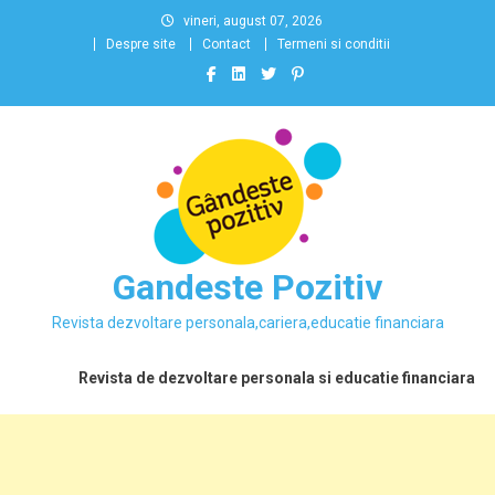
Skip
vineri, august 07, 2026
to
Despre site
Contact
Termeni si conditii
content
Gandeste Pozitiv
Revista dezvoltare personala,cariera,educatie financiara
Revista de dezvoltare personala si educatie financiara