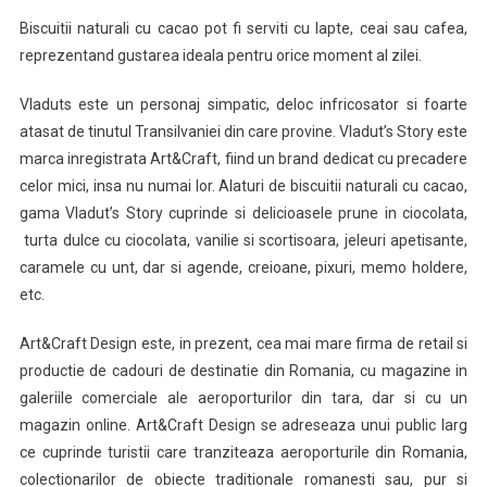
Biscuitii naturali cu cacao pot fi serviti cu lapte, ceai sau cafea,
reprezentand gustarea ideala pentru orice moment al zilei.
Vladuts este un personaj simpatic, deloc infricosator si foarte
atasat de tinutul Transilvaniei din care provine. Vladut’s Story este
marca inregistrata Art&Craft, fiind un brand dedicat cu precadere
celor mici, insa nu numai lor. Alaturi de biscuitii naturali cu cacao,
gama Vladut’s Story cuprinde si delicioasele prune in ciocolata,
turta dulce cu ciocolata, vanilie si scortisoara, jeleuri apetisante,
caramele cu unt, dar si agende, creioane, pixuri, memo holdere,
etc.
Art&Craft Design este, in prezent, cea mai mare firma de retail si
productie de cadouri de destinatie din Romania, cu magazine in
galeriile comerciale ale aeroporturilor din tara, dar si cu un
magazin online. Art&Craft Design se adreseaza unui public larg
ce cuprinde turistii care tranziteaza aeroporturile din Romania,
colectionarilor de obiecte traditionale romanesti sau, pur si