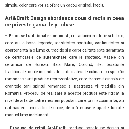
simplu, celor care vor sa ofere un cadou original, inedit.
Art&Craft Design abordeaza doua directii in ceea
ce priveste gama de produse:
– Produse traditionale romanesti
, cu radacini in istorie si folclor,
care au la baza legende, identitatea spatiului, continuitatea si
apartenenta la o lume cu traditie si a caror calitate este garantata
de certificatele de autenticitate care le insotesc. Vasele din
ceramica de Horezu, Baia Mare, Corund, iile, tesaturile
traditionale, ouale incondeiate si delicatesele culinare cu specific
romanesc sunt produse reprezentative, care transmit dincolo de
granitele tarii spiritul romanesc si pastreaza vii traditiile din
Romania. Procesul de realizare a acestor produse este ridicat la
nivel de arta de catre mesterii populari, care, prin iscusinta lor, au
dat nastere unor articole unice, de o frumusete aparte, lucrate
manual timp indelungat.
– Produse de retail Art&Craft
, produse bazate pe design si