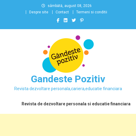
Skip
sâmbătă, august 08, 2026
to
Despre site
Contact
Termeni si conditii
content
Gandeste Pozitiv
Revista dezvoltare personala,cariera,educatie financiara
Revista de dezvoltare personala si educatie financiara