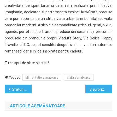
creativitate, pe spirit tanar si dinamism, realizate prin initiativa,
imaginatia, dedicarea si performanta echipei Art&Craft, produse
care pun accentul pe un stil de viata urban si imbunatatesc viata
oamenilor moderni. Articolele personalizate (tricouri, genti, pixuri,
agende, portofele, portfarduri, produse din ceramica), precum si
produsele din brandurile proprii Vladut’s Story, Via Delice, Happy
Traveller si IRO, se pot constitui deopotriva in suveniruri autentice
romanesti, dar si in idei inspirate pentru cadouri.
Tu ce spui de niste biscuiti?
Tagged
alimentatie sanatoasa
viata sanatoasa
Navigare
Sfaturi de cariera pe care ar trebui sa le ignori
8 surprize pentru a doua casatorie
în
ARTICOLE ASEMĂNĂTOARE
articole