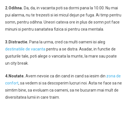
2.Odihna.
Da, da, in vacanta poti sa dormi pana la 10.00. Nu mai
pui alarma, nu te trezesti si iei micul dejun pe fuga. Ai timp pentru
somn, pentru odihna. Uneori cateva ore in plus de somn pot face
minuni si pentru sanatatea fizica si pentru cea mentala.
3.Distractie.
Pana la urma, cred ca multi oameni isi aleg
destinatiile de vacanta
pentru a se distra. Asadar, in functie de
gusturile tale, poti alege o vancata la munte, la mare sau poate
un city break.
4.Noutate.
Avem nevoie ca din cand in cand sa iesim din
zona de
confort
, sa vedem si sa descoperim lucruri noi. Asta ne face sa ne
simtim bine, sa evoluam ca oameni, sa ne bucuram mai mult de
diversitatea lumii in care traim.