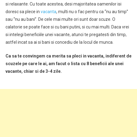
si relaxante. Cu toate acestea, desi majoritatea oamenilor isi
doresc sa plece in
vacanta
, multi nu o fac pentru ca “nu au timp”
sau “nu au bani”. De cele mai multe ori sunt doar scuze. O
calatorie se poate face si cu bani putini, si cu mai multi. Daca vrei
si intelegi beneficiile unei vacante, atunci te pregatesti din timp,
astfel incat sa ai si bani si concediu de la locul de munca.
Ca sa te convingem ca merita sa pleci in vacanta, indiferent de
scuzele pe care le ai, am facut o lista cu 8 beneficii ale unei
vacante, chiar si de 3-4 zile.