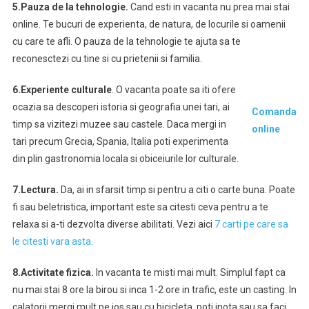
5.Pauza de la tehnologie.
Cand esti in vacanta nu prea mai stai
online. Te bucuri de experienta, de natura, de locurile si oamenii
cu care te afli. O pauza de la tehnologie te ajuta sa te
reconesctezi cu tine si cu prietenii si familia.
6.Experiente culturale
. O vacanta poate sa iti ofere
ocazia sa descoperi istoria si geografia unei tari, ai
Comanda
timp sa vizitezi muzee sau castele. Daca mergi in
online
tari precum Grecia, Spania, Italia poti experimenta
din plin gastronomia locala si obiceiurile lor culturale.
7.Lectura.
Da, ai in sfarsit timp si pentru a citi o carte buna. Poate
fi sau beletristica, important este sa citesti ceva pentru a te
relaxa si a-ti dezvolta diverse abilitati. Vezi aici
7 carti pe care sa
le citesti vara asta.
8.Activitate fizica.
In vacanta te misti mai mult. Simplul fapt ca
nu mai stai 8 ore la birou si inca 1-2 ore in trafic, este un casting. In
calatorii mergi mult pe jos sau cu bicicleta, poti inota sau sa faci