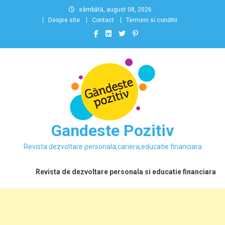
Skip
sâmbătă, august 08, 2026
to
Despre site
Contact
Termeni si conditii
content
Gandeste Pozitiv
Revista dezvoltare personala,cariera,educatie financiara
Revista de dezvoltare personala si educatie financiara