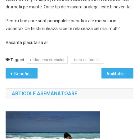
drumetii pe munte. Orice tip de miscare ai alege, este binevenita!
Pentru tine care sunt principalele beneficii ale mersului in
vacanta? Ce te stimuleaza si ce te relaxeaza cel mai mult?
Vacanta placuta sa ai!
Tagged
reducerea stresului
timp cu familia
Navigare
Beneficiile mersului pe bicicleta asupra sanatatii
Abilitatile de comunicare, esentiale pentru o cariera de succes
în
ARTICOLE ASEMĂNĂTOARE
articole