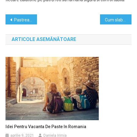
Navigare
Pastreaza pasiunea in relatia de cuplu
Cum slabesti rapid si sanatos
în
ARTICOLE ASEMĂNĂTOARE
articole
Idei Pentru Vacanta De Paste In Romania
aprilie 9, 2021
Daniela Irimia