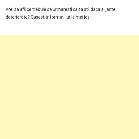
Vrei sa afli ce trebuie sa urmaresti ca sa stii daca ai jante
deteriorate? Gasesti informatii utile mai jos.