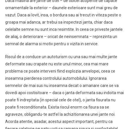
Daca masina are jante de otel – de obicei acoperite de capace
ornamentale la exterior – daunele exterioare sunt mai greu de
vazut. Daca ai lovit, insa, o bordura sau ai trecut in viteza peste o
groapa mai adanca, ar trebui sa inspectezi janta, chiar daca
celelalte semne nu sunt inca resimtite. In ceea ce priveste jantele
de aliaj, o deteriorare – oricat de neinsemnata – reprezinta un
semnal de alarma si motiv pentru o vizita in service.
Riscul de a conduce un autoturism cu una sau mai multe jante
deformate sau crapate nu este unul minor, cea mai mare
problema ce poate interveni fiind explozia anvelopei, ceea ce
inseamna pierderea controlului automobilului. Ignorarea
semnelor de mai sus nu inseamna decat o amanare care se va
dovedi apoi costisitoare – daca o janta deformata sau indoita mai
poate fi indreptata (in special cele de otel), o janta fisurata nu
poate fi reconditionata. Exista riscul enorm ca fisura sa se
agraveze, obligandu-te astfel la achizitionarea unei jante noi.
Acorda atentie, asadar, acestui aspect important, pentru ca
fiecare calatorie pe patru roti sa ramana sigura si confortabila!