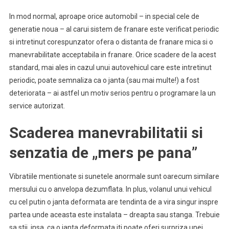
In mod normal, aproape orice automobil – in special cele de
generatie noua – al carui sistem de franare este verificat periodic
si intretinut corespunzator ofera o distanta de franare mica si o
manevrabilitate acceptabila in franare. Orice scadere de la acest
standard, mai ales in cazul unui autovehicul care este intretinut
periodic, poate semnaliza ca o janta (sau mai multe!) a fost
deteriorata – ai astfel un motiv serios pentru o programare la un
service autorizat.
Scaderea manevrabilitatii si
senzatia de „mers pe pana”
Vibratiile mentionate si sunetele anormale sunt oarecum similare
mersului cu o anvelopa dezumflata. In plus, volanul unui vehicul
cu cel putin o janta deformata are tendinta de a vira singur inspre
partea unde aceasta este instalata – dreapta sau stanga. Trebuie
sa stii, insa, ca o janta deformata iti poate oferi surpriza unei