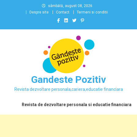
Skip
sâmbătă, august 08, 2026
to
Despre site
Contact
Termeni si conditii
content
Gandeste Pozitiv
Revista dezvoltare personala,cariera,educatie financiara
Revista de dezvoltare personala si educatie financiara