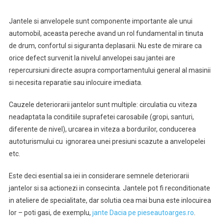
Jantele si anvelopele sunt componente importante ale unui
automobil, aceasta pereche avand un rol fundamental in tinuta
de drum, confortul si siguranta deplasarii. Nu este de mirare ca
orice defect survenit la nivelul anvelopei sau jantei are
repercursiuni directe asupra comportamentului general al masinii
si necesita reparatie sau inlocuire imediata.
Cauzele deteriorarii jantelor sunt multiple: circulatia cu viteza
neadaptata la conditiile suprafetei carosabile (gropi, santuri,
diferente de nivel), urcarea in viteza a bordurilor, conducerea
autoturismului cu ignorarea unei presiuni scazute a anvelopelei
etc.
Este deci esential sa iei in considerare semnele deteriorarii
jantelor si sa actionezi in consecinta. Jantele pot fi reconditionate
in ateliere de specialitate, dar solutia cea mai buna este inlocuirea
lor – poti gasi, de exemplu,
jante Dacia pe pieseautoarges.ro
.