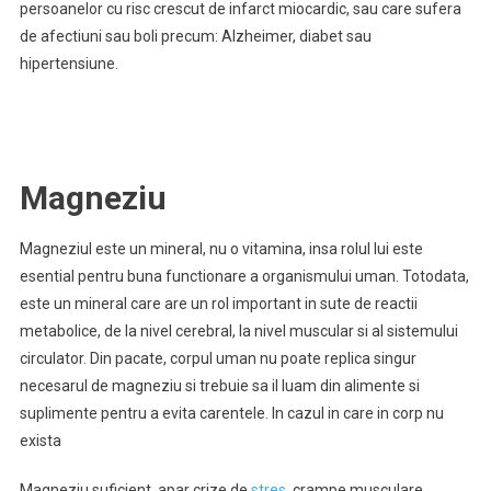
persoanelor cu risc crescut de infarct miocardic, sau care sufera
de afectiuni sau boli precum: Alzheimer, diabet sau
hipertensiune.
Magneziu
Magneziul este un mineral, nu o vitamina, insa rolul lui este
esential pentru buna functionare a organismului uman. Totodata,
este un mineral care are un rol important in sute de reactii
metabolice, de la nivel cerebral, la nivel muscular si al sistemului
circulator. Din pacate, corpul uman nu poate replica singur
necesarul de magneziu si trebuie sa il luam din alimente si
suplimente pentru a evita carentele. In cazul in care in corp nu
exista
Magneziu suficient, apar crize de
stres
, crampe musculare,