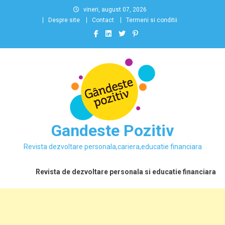
Skip
vineri, august 07, 2026
to
Despre site
Contact
Termeni si conditii
content
Gandeste Pozitiv
Revista dezvoltare personala,cariera,educatie financiara
Revista de dezvoltare personala si educatie financiara