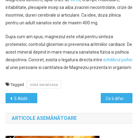
iritabilitate, pleoapele incep sa aiba zvacniri necontrolate, crize de
insomnie, dureri cerebrale si articulare. Ca idee, doza zilnica
pentru un adult sanatos este de maxim 400 mg.
Dupa cum am spus, magneziul este vital pentru sinteza
proteinelor, controlul glicemiei si prevenirea aritmiilor cardiace. De
acest mineral depind in mare masura sanatatea fizica si psihica
deopotriva. Concret, exista o legatura directa intre
echilibrul psihic
al unei persoane si cantitatea de Magneziu prezenta in organism.
Tagged
viata sanatoasa
Navigare
5 Abilitati esentiale pentru orice angajat
Ce îi diferențiază pe oamenii care fac față stresului de cei care ajung în pragul depresiei
în
ARTICOLE ASEMĂNĂTOARE
articole