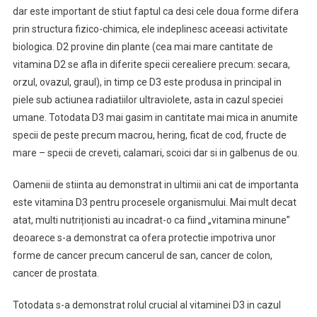
dar este important de stiut faptul ca desi cele doua forme difera
prin structura fizico-chimica, ele indeplinesc aceeasi activitate
biologica. D2 provine din plante (cea mai mare cantitate de
vitamina D2 se afla in diferite specii cerealiere precum: secara,
orzul, ovazul, graul), in timp ce D3 este produsa in principal in
piele sub actiunea radiatiilor ultraviolete, asta in cazul speciei
umane. Totodata D3 mai gasim in cantitate mai mica in anumite
specii de peste precum macrou, hering, ficat de cod, fructe de
mare – specii de creveti, calamari, scoici dar si in galbenus de ou.
Oamenii de stiinta au demonstrat in ultimii ani cat de importanta
este vitamina D3 pentru procesele organismului. Mai mult decat
atat, multi nutriționisti au incadrat-o ca fiind „vitamina minune”
deoarece s-a demonstrat ca ofera protectie impotriva unor
forme de cancer precum cancerul de san, cancer de colon,
cancer de prostata.
Totodata s-a demonstrat rolul crucial al vitaminei D3 in cazul