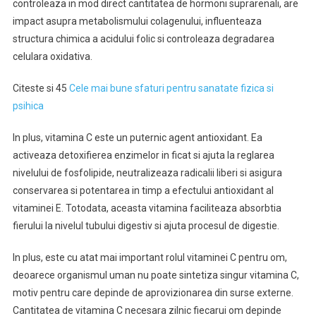
controleaza in mod direct cantitatea de hormoni suprarenali, are
impact asupra metabolismului colagenului, influenteaza
structura chimica a acidului folic si controleaza degradarea
celulara oxidativa.
Citeste si 45
Cele mai bune sfaturi pentru sanatate fizica si
psihica
In plus, vitamina C este un puternic agent antioxidant. Ea
activeaza detoxifierea enzimelor in ficat si ajuta la reglarea
nivelului de fosfolipide, neutralizeaza radicalii liberi si asigura
conservarea si potentarea in timp a efectului antioxidant al
vitaminei E. Totodata, aceasta vitamina faciliteaza absorbtia
fierului la nivelul tubului digestiv si ajuta procesul de digestie.
In plus, este cu atat mai important rolul vitaminei C pentru om,
deoarece organismul uman nu poate sintetiza singur vitamina C,
motiv pentru care depinde de aprovizionarea din surse externe.
Cantitatea de vitamina C necesara zilnic fiecarui om depinde