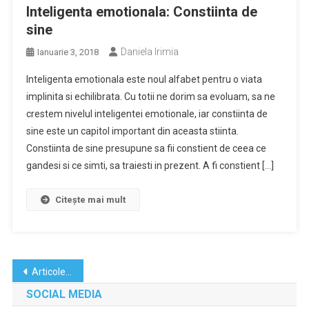
Inteligenta emotionala: Constiinta de
sine
Daniela Irimia
Ianuarie 3, 2018
Inteligenta emotionala este noul alfabet pentru o viata
implinita si echilibrata. Cu totii ne dorim sa evoluam, sa ne
crestem nivelul inteligentei emotionale, iar constiinta de
sine este un capitol important din aceasta stiinta.
Constiinta de sine presupune sa fii constient de ceea ce
gandesi si ce simti, sa traiesti in prezent. A fi constient […]
Citește mai mult
Navigare
Articole mai vechi
în
SOCIAL MEDIA