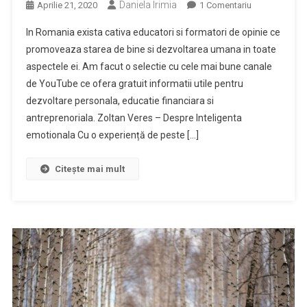
Daniela Irimia
La
Aprilie 21, 2020
1 Comentariu
Canale
In Romania exista cativa educatori si formatori de opinie ce
De
promoveaza starea de bine si dezvoltarea umana in toate
Youtube
aspectele ei. Am facut o selectie cu cele mai bune canale
Ce
de YouTube ce ofera gratuit informatii utile pentru
Promoveaza
Dezvoltarea
dezvoltare personala, educatie financiara si
Personala
antreprenoriala. Zoltan Veres – Despre Inteligenta
emotionala Cu o experiență de peste […]
Citește mai mult