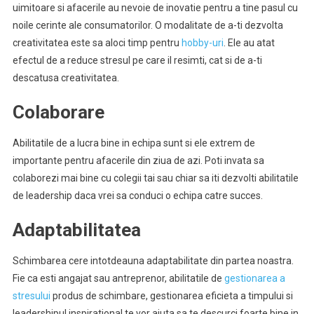
uimitoare si afacerile au nevoie de inovatie pentru a tine pasul cu
noile cerinte ale consumatorilor. O modalitate de a-ti dezvolta
creativitatea este sa aloci timp pentru
hobby-uri
. Ele au atat
efectul de a reduce stresul pe care il resimti, cat si de a-ti
descatusa creativitatea.
Colaborare
Abilitatile de a lucra bine in echipa sunt si ele extrem de
importante pentru afacerile din ziua de azi. Poti invata sa
colaborezi mai bine cu colegii tai sau chiar sa iti dezvolti abilitatile
de leadership daca vrei sa conduci o echipa catre succes.
Adaptabilitatea
Schimbarea cere intotdeauna adaptabilitate din partea noastra.
Fie ca esti angajat sau antreprenor, abilitatile de
gestionarea a
stresului
produs de schimbare, gestionarea eficieta a timpului si
leadershipul inspirational te vor ajuta sa te descurci foarte bine in