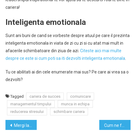
cariera!
Inteligenta emotionala
Sunt ani buni de cand se vorbeste despre atuul pe care il prezinta
inteligenta emotionala in viata de zi cu zi si cu atat mai mult in
afacerile schimbatoare din ziua de azi.
Citeste aici mai multe
despre ce este si cum poti sa iti dezvolti inteligenta emotionala
.
Tu ce abilitati ai din cele enumerate mai sus? Pe care ai vrea sa o
dezvolti?
Tagged
cariera de succes
comunicare
managementul timpului
munca in echipa
reducerea stresului
schimbare cariera
Navigare
Mergi la sala sau faci sport acasa?
Cum ne ferim de afectiunile de toamna