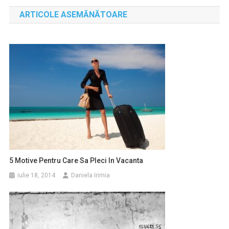
în
ARTICOLE ASEMĂNĂTOARE
articole
5 Motive Pentru Care Sa Pleci In Vacanta
iulie 18, 2014
Daniela Irimia