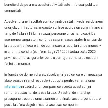
beneficiul de pe urma acestei activitati este in folosul public, al
comunitatii.
Absolventii unei facultati sunt sprijiniti de stat in vederea obtinerii
unui job, prin faptul ca angajatorilor li se acorda un sprijin financiar
timp de 12 luni (18 luni in cazul persoanelor cu handicap). De
asemenea, angajatorii continua sa primeasca ajutor financiar de
la stat pentru fiecare an de continuare a raporturilor de munca –
in anumite conditii (conform Legii 76/ 2002 actualizata 2020
privin sistemul asigurarilor pentru somaj si stimularea ocuparii
fortei de munca).
In functie de domeniul ales, absolventii (sau cei care urmeaza sa
absolveasca in anul respectiv) pot opta pentru varianta unui
internship
in cadrul unor companii ce acorda acest sprijin
remunerat sau nu, de la caz la caz. Un astfel de intership
presupune trecerea unui examen si la finalul acestei perioade, o
posibila ofera de job in cadrul aceleiasi companii.