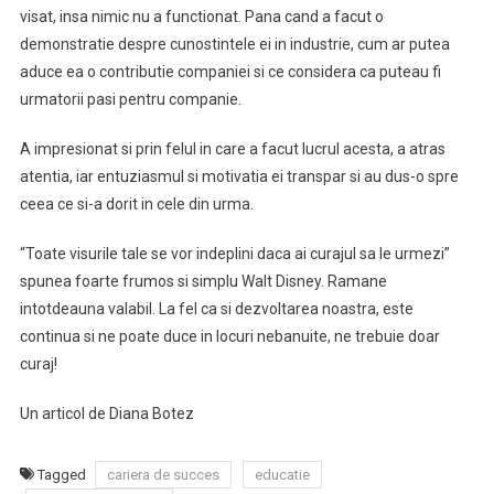
visat, insa nimic nu a functionat. Pana cand a facut o
demonstratie despre cunostintele ei in industrie, cum ar putea
aduce ea o contributie companiei si ce considera ca puteau fi
urmatorii pasi pentru companie.
A impresionat si prin felul in care a facut lucrul acesta, a atras
atentia, iar entuziasmul si motivatia ei transpar si au dus-o spre
ceea ce si-a dorit in cele din urma.
“Toate visurile tale se vor indeplini daca ai curajul sa le urmezi”
spunea foarte frumos si simplu Walt Disney. Ramane
intotdeauna valabil. La fel ca si dezvoltarea noastra, este
continua si ne poate duce in locuri nebanuite, ne trebuie doar
curaj!
Un articol de Diana Botez
Tagged
cariera de succes
educatie