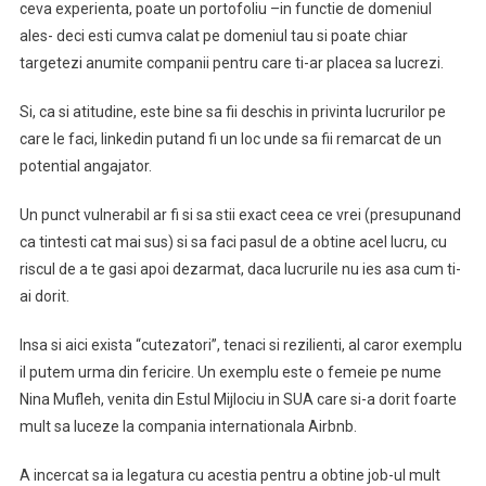
ceva experienta, poate un portofoliu –in functie de domeniul
ales- deci esti cumva calat pe domeniul tau si poate chiar
targetezi anumite companii pentru care ti-ar placea sa lucrezi.
Si, ca si atitudine, este bine sa fii deschis in privinta lucrurilor pe
care le faci, linkedin putand fi un loc unde sa fii remarcat de un
potential angajator.
Un punct vulnerabil ar fi si sa stii exact ceea ce vrei (presupunand
ca tintesti cat mai sus) si sa faci pasul de a obtine acel lucru, cu
riscul de a te gasi apoi dezarmat, daca lucrurile nu ies asa cum ti-
ai dorit.
Insa si aici exista “cutezatori”, tenaci si rezilienti, al caror exemplu
il putem urma din fericire. Un exemplu este o femeie pe nume
Nina Mufleh, venita din Estul Mijlociu in SUA care si-a dorit foarte
mult sa luceze la compania internationala Airbnb.
A incercat sa ia legatura cu acestia pentru a obtine job-ul mult