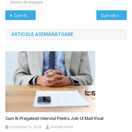
interviu de angajare
Navigare
Cum iti pregatesti interviul pentru job-ul mult visat
Cum stii ca a venit momentul sa-ti incepi propria afacere?
în
ARTICOLE ASEMĂNĂTOARE
articole
Cum Iti Pregatesti Interviul Pentru Job-Ul Mult Visat
octombrie 16, 2020
Daniela Irimia