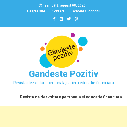
Skip
sâmbătă, august 08, 2026
to
Despre site
Contact
Termeni si conditii
content
Gandeste Pozitiv
Revista dezvoltare personala,cariera,educatie financiara
Revista de dezvoltare personala si educatie financiara