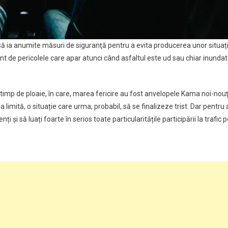
 să ia anumite măsuri de siguranţă pentru a evita producerea unor situați
ent de pericolele care apar atunci când asfaltul este ud sau chiar inundat
 timp de ploaie, în care, marea fericire au fost anvelopele Kama noi-nou
a limită, o situație care urma, probabil, să se finalizeze trist. Dar pentru 
i și să luați foarte în serios toate particularitățile participării la trafic 