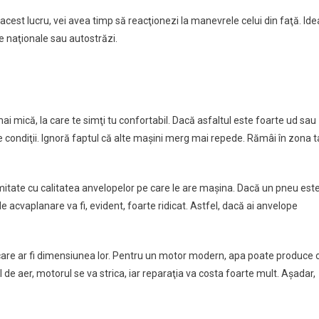
acest lucru, vei avea timp să reacţionezi la manevrele celui din faţă. Ide
e naţionale sau autostrăzi.
 mai mică, la care te simţi tu confortabil. Dacă asfaltul este foarte ud sau
te condiţii. Ignoră faptul că alte maşini merg mai repede. Rămâi în zona t
itate cu calitatea anvelopelor pe care le are maşina. Dacă un pneu est
de acvaplanare va fi, evident, foarte ridicat. Astfel, dacă ai anvelope
icare ar fi dimensiunea lor. Pentru un motor modern, apa poate produce 
l de aer, motorul se va strica, iar reparaţia va costa foarte mult. Aşadar,