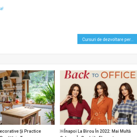
a!
Cursuri de dezvoltare personala: 5 beneficii
ecorative Și Practice
￼Înapoi La Birou În 2022: Mai Multă