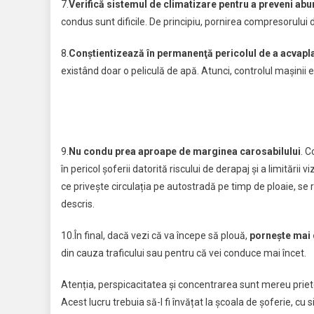
7.
Verifică sistemul de climatizare pentru a preveni ab
condus sunt dificile. De principiu, pornirea compresorului
8.
Conștientizează în permanenţă pericolul de a acvapl
existând doar o peliculă de apă. Atunci, controlul maşinii e
9.
Nu condu prea aproape de marginea carosabilului
. 
în pericol șoferii datorită riscului de derapaj și a limitări
ce privește circulația pe autostradă pe timp de ploaie, se
descris.
10.În final, dacă vezi că va începe să plouă,
pornește mai
din cauza traficului sau pentru că vei conduce mai încet.
Atenția, perspicacitatea și concentrarea sunt mereu prieteni
Acest lucru trebuia să-l fi învățat la școala de șoferie, cu