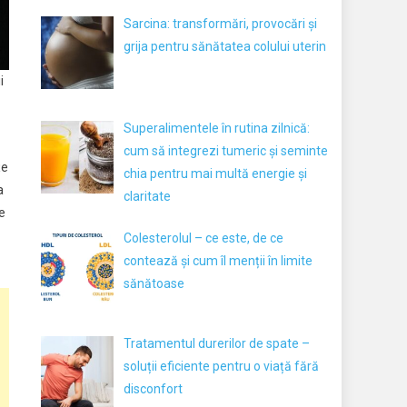
Sarcina: transformări, provocări și
grija pentru sănătatea colului uterin
i
Superalimentele în rutina zilnică:
cum să integrezi tumeric și seminte
țe
chia pentru mai multă energie și
a
claritate
pe
Colesterolul – ce este, de ce
contează și cum îl menții în limite
sănătoase
Tratamentul durerilor de spate –
soluții eficiente pentru o viață fără
disconfort