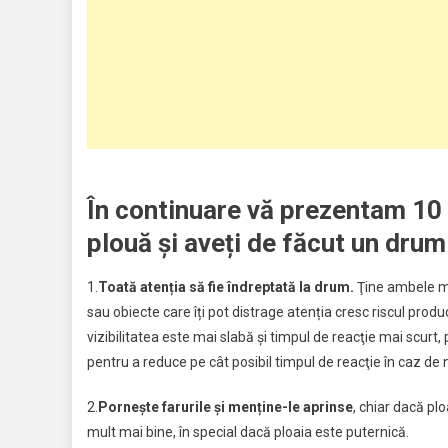
În continuare vă prezentam 10
plouă și aveți de făcut un dru
1.
Toată atenția să fie îndreptată la drum.
Ţine ambele mâi
sau obiecte care îți pot distrage atenția cresc riscul produ
vizibilitatea este mai slabă şi timpul de reacţie mai scurt
pentru a reduce pe cât posibil timpul de reacţie în caz de 
2.
Porneşte farurile și menține-le aprinse
, chiar dacă plo
mult mai bine, în special dacă ploaia este puternică.