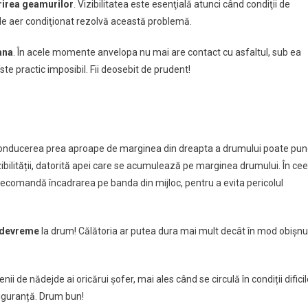
urirea geamurilor
. Vizibilitatea este esenţială atunci când condiţii de
 de aer condiţionat rezolvă această problemă.
ana
. În acele momente anvelopa nu mai are contact cu asfaltul, sub ea
ste practic imposibil. Fii deosebit de prudent!
Conducerea prea aproape de marginea din dreapta a drumului poate pu
i vizibilității, datorită apei care se acumulează pe marginea drumului. În ce
 recomandă încadrarea pe banda din mijloc, pentru a evita pericolul
 devreme
la drum! Călătoria ar putea dura mai mult decât în mod obișnu
i de nădejde ai oricărui șofer, mai ales când se circulă în condiții dificil
 siguranță. Drum bun!