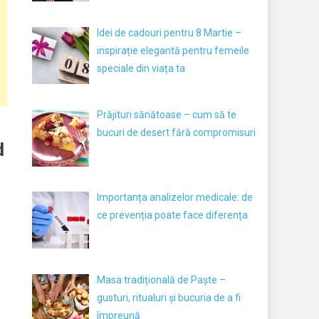
Idei de cadouri pentru 8 Martie –
inspirație elegantă pentru femeile
speciale din viața ta
Prăjituri sănătoase – cum să te
bucuri de desert fără compromisuri
d
Importanța analizelor medicale: de
ce prevenția poate face diferența
Masa tradițională de Paște –
gusturi, ritualuri și bucuria de a fi
împreună