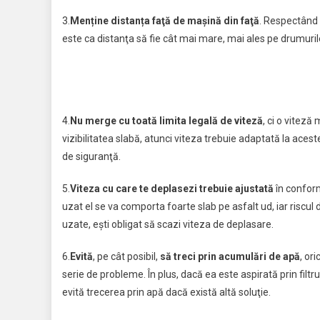
3.
Menține distanța faţă de maşină din faţă
. Respectând 
este ca distanţa să fie cât mai mare, mai ales pe drumuril
4.
Nu merge cu toată limita legală de viteză
, ci o viteză
vizibilitatea slabă, atunci viteza trebuie adaptată la aces
de siguranţă.
5.
Viteza cu care te deplasezi trebuie ajustată
în conform
uzat el se va comporta foarte slab pe asfalt ud, iar riscul 
uzate, ești obligat să scazi viteza de deplasare.
6.
Evită
, pe cât posibil,
să treci prin acumulări de apă
, or
serie de probleme. În plus, dacă ea este aspirată prin filtru
evită trecerea prin apă dacă există altă soluţie.