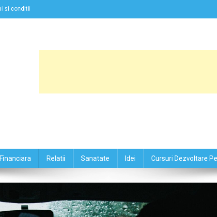
 si conditii
Financiara
Relatii
Sanatate
Idei
Cursuri Dezvoltare P