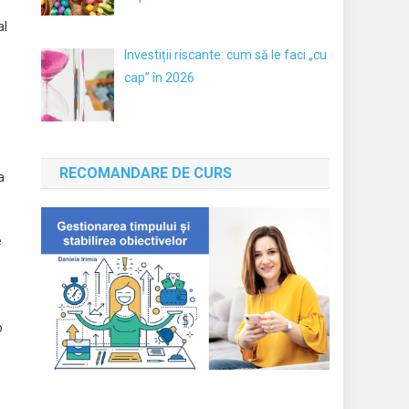
al
Investiții riscante: cum să le faci „cu
cap” în 2026
RECOMANDARE DE CURS
a
e
o