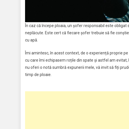
În caz că începe ploaia, un şofer responsabil este obligat
neplăcute. Este cert că fiecare șofer trebuie să fie conşti
cu apă.
Îmi amintesc, în acest context, de o experiență proprie pe
cu care îmi echipasem roțile din spate și astfel am evitat, l
nu oferi o notă sumbră expunerii mele, vă invit să fiți prudenț
timp de ploaie.