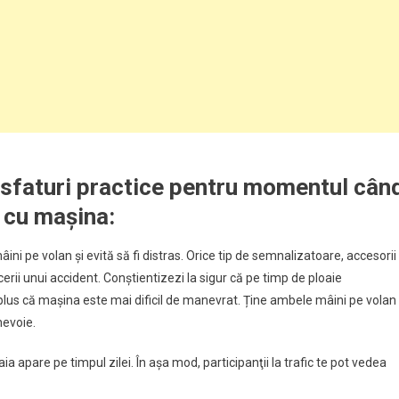
 sfaturi practice pentru momentul cân
m cu mașina:
ni pe volan şi evită să fi distras. Orice tip de semnalizatoare, accesorii
cerii unui accident. Conștientizezi la sigur că pe timp de ploaie
, plus că maşina este mai dificil de manevrat. Ține ambele mâini pe volan
nevoie.
aia apare pe timpul zilei. În așa mod, participanţii la trafic te pot vedea