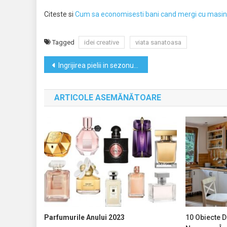
Citeste si
Cum sa economisesti bani cand mergi cu masin
Tagged
idei creative
viata sanatoasa
Navigare
Ingrijirea pielii in sezonul rece
în
ARTICOLE ASEMĂNĂTOARE
articole
Parfumurile Anului 2023
10 Obiecte D