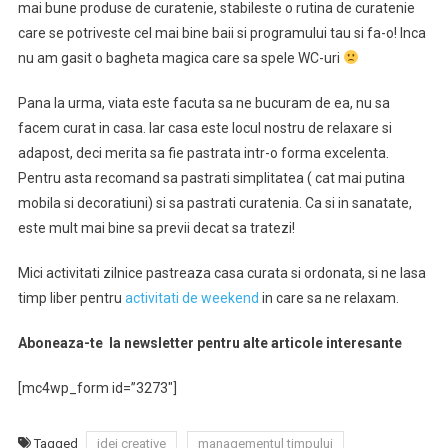
mai bune produse de curatenie, stabileste o rutina de curatenie
care se potriveste cel mai bine baii si programului tau si fa-o! Inca
nu am gasit o bagheta magica care sa spele WC-uri
Pana la urma, viata este facuta sa ne bucuram de ea, nu sa
facem curat in casa. Iar casa este locul nostru de relaxare si
adapost, deci merita sa fie pastrata intr-o forma excelenta.
Pentru asta recomand sa pastrati simplitatea ( cat mai putina
mobila si decoratiuni) si sa pastrati curatenia. Ca si in sanatate,
este mult mai bine sa previi decat sa tratezi!
Mici activitati zilnice pastreaza casa curata si ordonata, si ne lasa
timp liber pentru
activitati de weekend
in care sa ne relaxam.
Aboneaza-te la newsletter pentru alte articole interesante
[mc4wp_form id=”3273″]
Tagged
idei creative
managementul timpului