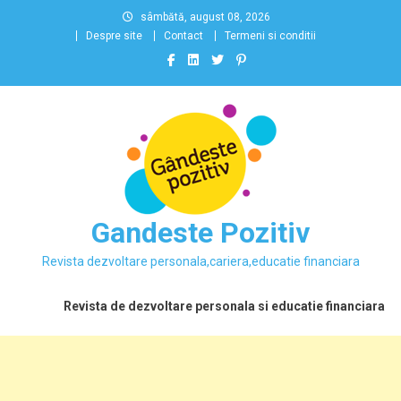
Skip
sâmbătă, august 08, 2026
to
Despre site
Contact
Termeni si conditii
content
Gandeste Pozitiv
Revista dezvoltare personala,cariera,educatie financiara
Revista de dezvoltare personala si educatie financiara