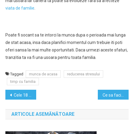
mai usoara iar cariera ta poate sa evolueze fara sa afecteze
viata de familie
.
Poate fi socant sa te intorci la munca dupa o perioada mai lunga
de stat acasa, insa daca planifici momentul cum trebuie iti poti
oferi sansa la mai multe oportunitati. Daca urmezi aceste sfaturi,
tranzitia ta va fi una usoara pentru toata familia.
Tagged
munca de acasa
reducerea stresului
timp cu familia
Navigare
Cele 18 reguli de viata de la Dalai Lama
Ce sa faci daca vrei sa te pensionezi mai devreme
în
ARTICOLE ASEMĂNĂTOARE
articole