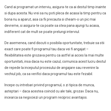
Cand ai programat un interviu, asigura-te ca ai destul timp inainte
si dupa acesta. Nu vrei sa nu poti pleca de acasa la timp pentru ca
bona nu a aparut, asa ca fii precauta si cheam-o un pic mai
devreme, si asigura-te ca poate sa stea pana ajungi tu acasa,
indiferent cat de mult se poate prelungi interviul.
De asemenea, cand discuti o posibila oportunitate, trebuie sa stii
exact care poate fi programul tau daca vei fi angajat –
flexibilitatea este grozava pentru ca astfel ai acces la mai multe
oportunitati, insa daca nu este cazul, comunica acest lucru destul
de repede la inceputul procesului de angajare sau revenire la
vechiul job, ca sa verifici daca programul tau este fezabil.
Incepe cu intrebari privind programul, o zi tipica de munca,
asteptari – daca acestea coincid cu ale tale, grozav. Daca nu,
incearca sa negociezi un program reciproc avantajos.