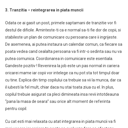
3. Tranzitia – reintegrarea in piata muncii
Odata ce ai gasit un post, primele saptamani de tranzitie vor fi
destul de dificile. Aminteste-ti ca e normal sa-ti fie dor de copii, si
stabileste un plan de comunicare cu persoana care ii ingrijeste.
De asemenea, ai putea instaura un calendar comun, ca fiecare sa
poata vedea cand cealalta persoana va fi intr-o sedinta sau nu va
putea comunica. Coordonarea in comunicare este esentiala.
Gandeste pozitiv ! Revenirea la job este un pas normal in cariera
oricarei mame iar copii vor intelege ca nu pot sta tot timpul doar
cu tine. Explica din timp copilului ca trebuie sa vii la munca, dar ca
il iubesti la fel mult, chiar daca nu stai toata ziua cu el. In plus,
copilul trebuie asigurat ca pleci dimineata insa revii intotdeauna
“pana la masa de seara” sau orice alt moment de referinta
pentru copil.
Cu cat esti mai relaxata cu atat integrarea in piata muncii va fi