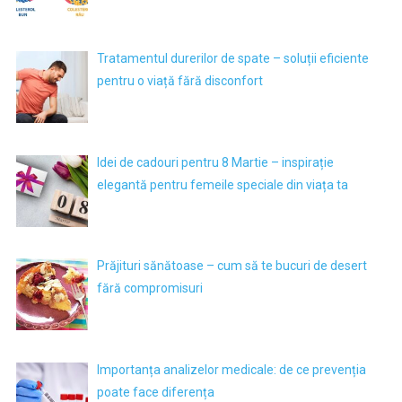
Tratamentul durerilor de spate – soluții eficiente
pentru o viață fără disconfort
Idei de cadouri pentru 8 Martie – inspirație
elegantă pentru femeile speciale din viața ta
Prăjituri sănătoase – cum să te bucuri de desert
fără compromisuri
Importanța analizelor medicale: de ce prevenția
poate face diferența