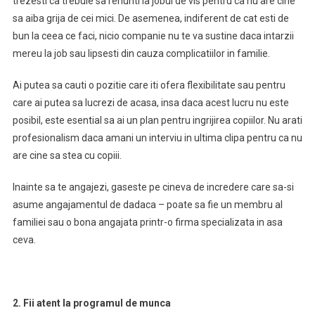
trezesti ca trebuie sa renunti la jobul de vis pentru ca nu are cine
sa aiba grija de cei mici. De asemenea, indiferent de cat esti de
bun la ceea ce faci, nicio companie nu te va sustine daca intarzii
mereu la job sau lipsesti din cauza complicatiilor in familie.
Ai putea sa cauti o pozitie care iti ofera flexibilitate sau pentru
care ai putea sa lucrezi de acasa, insa daca acest lucru nu este
posibil, este esential sa ai un plan pentru ingrijirea copiilor. Nu arati
profesionalism daca amani un interviu in ultima clipa pentru ca nu
are cine sa stea cu copiii.
Inainte sa te angajezi, gaseste pe cineva de incredere care sa-si
asume angajamentul de dadaca – poate sa fie un membru al
familiei sau o bona angajata printr-o firma specializata in asa
ceva.
2. Fii atent la programul de munca