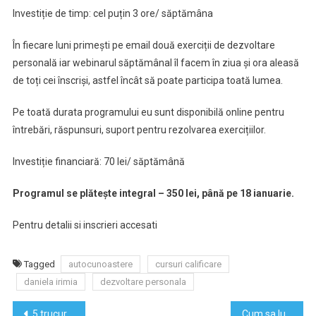
Investiție de timp: cel puțin 3 ore/ săptămâna
În fiecare luni primești pe email două exerciții de dezvoltare
personală iar webinarul săptămânal îl facem în ziua și ora aleasă
de toți cei înscriși, astfel încât să poate participa toată lumea.
Pe toată durata programului eu sunt disponibilă online pentru
întrebări, răspunsuri, suport pentru rezolvarea exercițiilor.
Investiție financiară: 70 lei/ săptămână
Programul se plătește integral – 350 lei, până pe 18 ianuarie.
Pentru detalii si inscrieri accesati
Tagged
autocunoastere
cursuri calificare
daniela irimia
dezvoltare personala
Navigare
5 trucuri eficiente pentru un dormitor relaxant
Cum sa lupti eficient cu stresul din viata ta