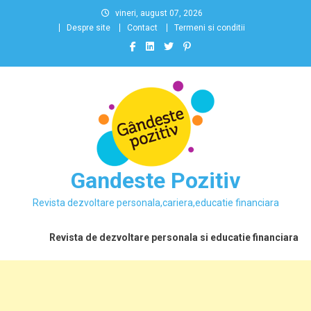
Skip
vineri, august 07, 2026
to
Despre site
Contact
Termeni si conditii
content
Gandeste Pozitiv
Revista dezvoltare personala,cariera,educatie financiara
Revista de dezvoltare personala si educatie financiara