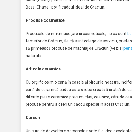
Boss, Chanel pot fi cadoul ideal de Craciun.
Produse cosmetice
Produsele de înfrumusețare și cosmeticele, fie ca sunt
Lo
femeilor de Crăciun, fie că sunt colege de serviciu, priet
să primească produse de machiaj de Crăciun (vezi si
pens
naturala.
Articole ceramice
Cu toții folosim o cană în casele și birourile noastre, ind
cană de ceramică cadou este o idee creativă și utilă de ca
diferite piese ceramice precum căni, ceainice, căni de ceai
produse pentru a oferi un cadou special în acest Crăciun.
Cursuri
Un curs de dezvoltare personala poate fi o idee excelenta 