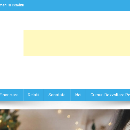
meni si conditii
Financiara
Relatii
Sanatate
Idei
Cursuri Dezvoltare P