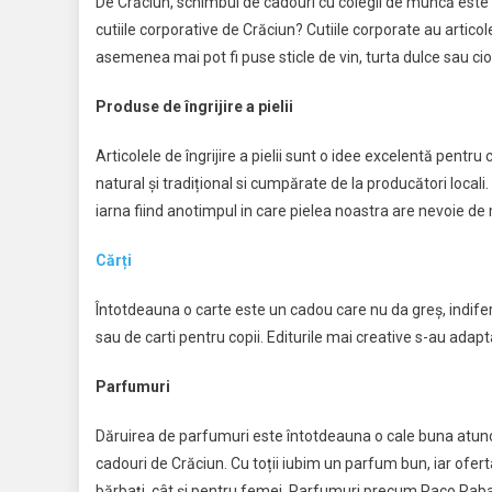
De Crăciun, schimbul de cadouri cu colegii de muncă este
cutiile corporative de Crăciun? Cutiile corporate au articol
asemenea mai pot fi puse sticle de vin, turta dulce sau cioc
Produse de îngrijire a pielii
Articolele de îngrijire a pielii sunt o idee excelentă pentr
natural și tradițional si cumpărate de la producători locali. 
iarna fiind anotimpul in care pielea noastra are nevoie de
Cărți
Întotdeauna o carte este un cadou care nu da greș, indife
sau de carti pentru copii. Editurile mai creative s-au adapt
Parfumuri
Dăruirea de parfumuri este întotdeauna o cale buna atunc
cadouri de Crăciun. Cu toții iubim un parfum bun, iar ofe
bărbați, cât și pentru femei. Parfumuri precum Paco Raba