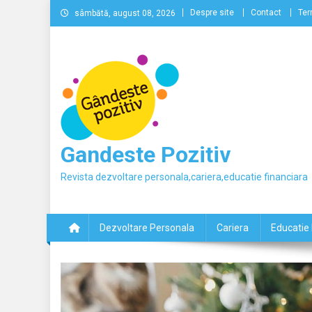
Skip
Despre site
Contact
Ter
sâmbătă, august 08, 2026
to
content
Gandeste Pozitiv
Revista dezvoltare personala,cariera,educatie financiara
Dezvoltare Personala
Cariera
Educatie 