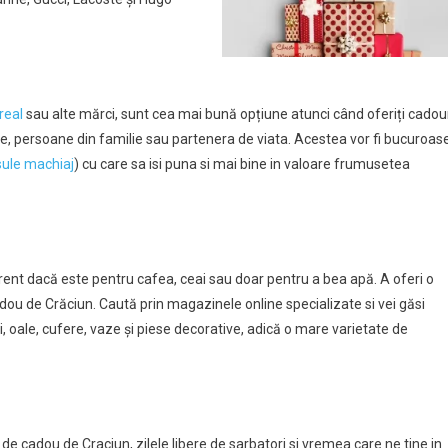
real
sau alte mărci, sunt cea mai bună opțiune atunci când oferiți cadou
ene, persoane din familie sau partenera de viata. Acestea vor fi bucuroas
ule machiaj
) cu care sa isi puna si mai bine in valoare frumusetea
iferent dacă este pentru cafea, ceai sau doar pentru a bea apă. A oferi o
dou de Crăciun. Caută prin magazinele online specializate si vei găsi
, oale, cufere, vaze și piese decorative, adică o mare varietate de
de cadou de Craciun, zilele libere de sarbatori si vremea care ne tine in