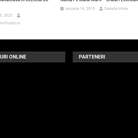
ianuarie 16, 2019
Daniela Irimia
5, 2023
e-Pozitiv.ro
URI ONLINE
PARTENERI