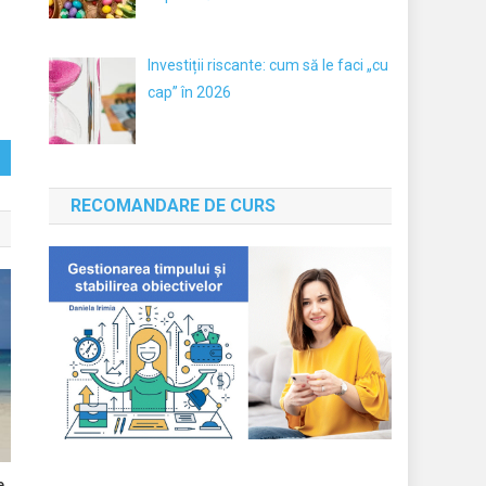
Investiții riscante: cum să le faci „cu
cap” în 2026
RECOMANDARE DE CURS
e