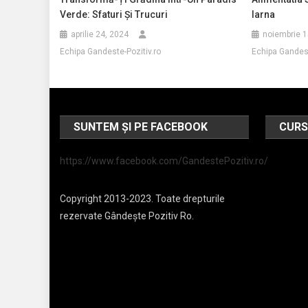
Verde: Sfaturi Și Trucuri
Iarna
aprilie 24, 2024
noiembrie 1
Echipa Gandeste-Pozitiv.ro
Echipa Gandest
SUNTEM ȘI PE FACEBOOK
CURS
https://www.facebook.com/GandestePozitiv.ro/
Copyright 2013-2023. Toate drepturile
rezervate Gândește Pozitiv Ro.