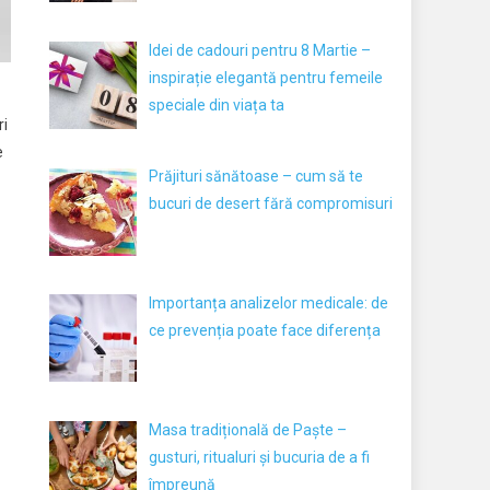
Idei de cadouri pentru 8 Martie –
inspirație elegantă pentru femeile
speciale din viața ta
ri
e
Prăjituri sănătoase – cum să te
bucuri de desert fără compromisuri
Importanța analizelor medicale: de
ce prevenția poate face diferența
Masa tradițională de Paște –
gusturi, ritualuri și bucuria de a fi
împreună