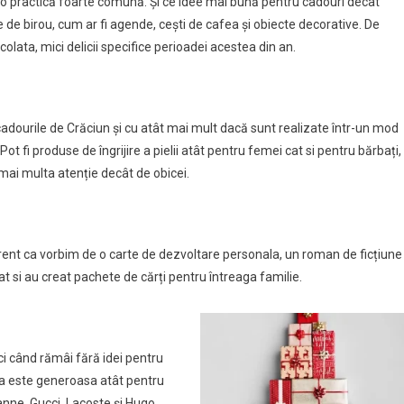
 o practică foarte comună. Și ce idee mai bună pentru cadouri decât
e de birou, cum ar fi agende, cești de cafea și obiecte decorative. De
olata, mici delicii specifice perioadei acestea din an.
u cadourile de Crăciun și cu atât mai mult dacă sunt realizate într-un mod
Pot fi produse de îngrijire a pielii atât pentru femei cat si pentru bărbați,
 mai multa atenție decât de obicei.
rent ca vorbim de o carte de dezvoltare personala, un roman de ficțiune
at si au creat pachete de cărți pentru întreaga familie.
i când rămâi fără idei pentru
rta este generoasa atât pentru
nne, Gucci, Lacoste și Hugo