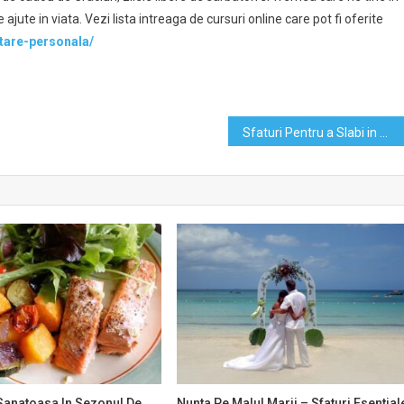
jute in viata. Vezi lista intreaga de cursuri online care pot fi oferite
ltare-personala/
Sfaturi Pentru a Slabi in Mod Sănătos
Sanatoasa In Sezonul De
Nunta Pe Malul Marii – Sfaturi Esential