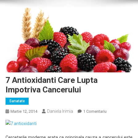
7 Antioxidanti Care Lupta
Impotriva Cancerului
Sanatate
Daniela Irimia
La
Martie 12, 2014
1 Comentariu
7
Antioxidanti
Care
Cercetarile moderne arata ca principala cauza a cancerului este