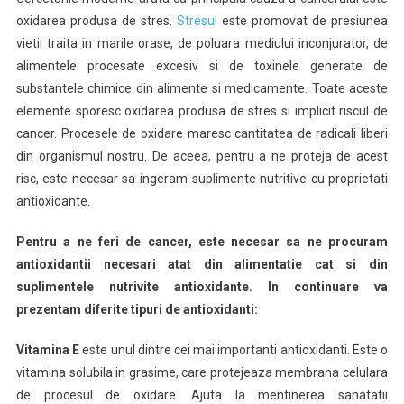
Lupta
oxidarea produsa de stres.
Stresul
este promovat de presiunea
Impotriva
vietii traita in marile orase, de poluara mediului inconjurator, de
Cancerului
alimentele procesate excesiv si de toxinele generate de
substantele chimice din alimente si medicamente. Toate aceste
elemente sporesc oxidarea produsa de stres si implicit riscul de
cancer. Procesele de oxidare maresc cantitatea de radicali liberi
din organismul nostru. De aceea, pentru a ne proteja de acest
risc, este necesar sa ingeram suplimente nutritive cu proprietati
antioxidante.
Pentru a ne feri de cancer, este necesar sa ne procuram
antioxidantii necesari atat din alimentatie cat si din
suplimentele nutrivite antioxidante. In continuare va
prezentam diferite tipuri de antioxidanti:
Vitamina E
este unul dintre cei mai importanti antioxidanti. Este o
vitamina solubila in grasime, care protejeaza membrana celulara
de procesul de oxidare. Ajuta la mentinerea sanatatii