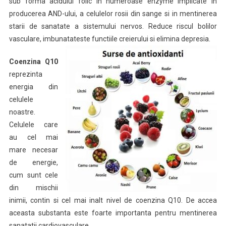
sub forma acidului folic in numeroase enzyme implicate in
producerea AND-ului, a celulelor rosii din sange si in mentinerea
starii de sanatate a sistemului nervos. Reduce riscul bolilor
vasculare, imbunatateste functiile creierului si elimina de
presia.
Coenzina Q10
reprezinta
energia din
celulele
noastre.
Celulele care
au cel mai
mare necesar
de energie,
cum sunt cele
din mischii
inimii, contin si cel mai inalt nivel de coenzina Q10. De accea
aceasta substanta este foarte importanta pentru mentinerea
sanatatii cardiovasculare.