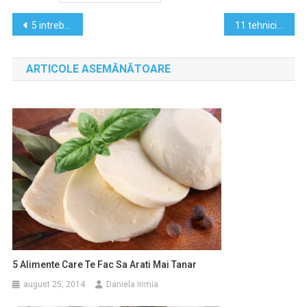
Navigare
5 intrebari magice pentu a descoperi care este scopul vietii tale
11 tehnici psihologice care te vor ajuta sa obtii un loc de munca
în
ARTICOLE ASEMĂNĂTOARE
articole
5 Alimente Care Te Fac Sa Arati Mai Tanar
august 25, 2014
Daniela Irimia