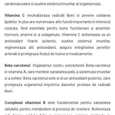
cardiovasculare si sustine sistemul imunitar al organismului.
Vitamina C
neutralizeaza radicalii liberi si previne oxidarea
lipidelor. In plus are numeroase alte functii importante in interiorul
corpului, fiind esentiala pentru buna functionare a anumitor
hormoni, enzime si a colagenului. Vitamina C actioneaza ca un
antioxidant foarte puternic, sustine sistemul imunitar,
regenereaza alti antioxidanti, asigura integritatea peretilor
arteriali si protejeaza ficatul de toxine si medicamente.
Beta-carotenul
. Organismul nostru converteste Beta-carotenul
in vitamina A, care mentine sanatatea pielii, a sistemului imunitar
si a ochilor. Beta-carotenul este si el un antioxidant puternic, care
protejeaza organismul impotriva daunelor produse de radicalii
liberi.
Complexul vitaminei B
este fundamental pentru sanatatea
celulelor, pentru metabolism si procesul de crestere. Actioneaza