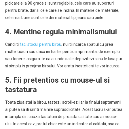
picioarele la 90 grade si sunt reglabile, cele care au suporturi
pentru brate, dar si cele care se inclina. In materie de materiale,
cele mai bune sunt cele din material tip jeans sau piele.
4. Mentine regula minimalismului
Cand iti
faci stocul pentru birou
, nu iti incarca spatiul cu prea
multe lucruri sau daca iei hartie pentru imprimanta, de exemplu
sau tonere, asigura-te ca ai unde sa le depozitezi si nu le lasa pur
si simplu in preajma biroului. Vor arata inestetic si te vor incurca.
5. Fii pretentios cu mouse-ul si
tastatura
Toata ziua stai la birou, tastezi, scroll-ezi iar la finalul saptamanii
ai putea sa iti simti mainile suprasolicitate. Acest lucru s-ar putea
intampla din cauza tastaturii de proasta calitate sau a mouse-
ului. In acest caz, pretul chiar este un indicator al calitatii, asa ca