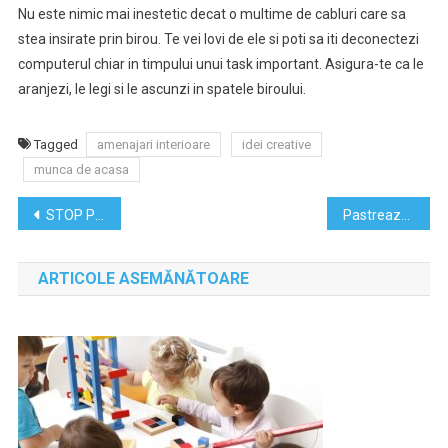
Nu este nimic mai inestetic decat o multime de cabluri care sa
stea insirate prin birou. Te vei lovi de ele si poti sa iti deconectezi
computerul chiar in timpului unui task important. Asigura-te ca le
aranjezi, le legi si le ascunzi in spatele biroului.
Tagged
amenajari interioare
idei creative
munca de acasa
Navigare
STOP Procrastinare! Cum sa nu mai amani lucrurile
Pastreaza pasiunea in relatia de cuplu
în
ARTICOLE ASEMĂNĂTOARE
articole