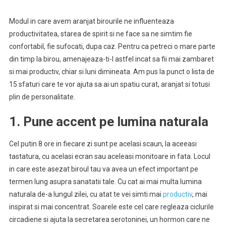
Modul in care avem aranjat birourile ne influenteaza
productivitatea, starea de spirit si ne face sa ne simtim fie
confortabil, fie sufocati, dupa caz. Pentru ca petreci o mare parte
din timp la birou, amenajeaza-ti-l astfel incat sa fii mai zambaret
si mai productiv, chiar si luni dimineata. Am pus la punct o lista de
15 sfaturi care te vor ajuta sa ai un spatiu curat, aranjat si totusi
plin de personalitate.
1. Pune accent pe lumina naturala
Cel putin 8 ore in fiecare zi sunt pe acelasi scaun, la aceeasi
tastatura, cu acelasi ecran sau aceleasi monitoare in fata. Locul
in care este asezat biroul tau va avea un efect important pe
termen lung asupra sanatatii tale. Cu cat ai mai multa lumina
naturala de-a lungul zilei, cu atat te vei simti mai
productiv
, mai
inspirat si mai concentrat. Soarele este cel care regleaza ciclurile
circadiene si ajuta la secretarea serotoninei, un hormon care ne