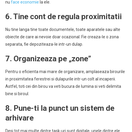
nu
face economie
la ele.
6. Tine cont de regula proximitatii
Nu tine langa tine toate documentele, toate aparatele sau alte
obiecte de care ai nevoie doar ocazional. Fie creaza-le o zona
separata, fie depoziteaza-le intr-un dulap.
7. Organizeaza pe „zone”
Pentru o eficienta mai mare de organizare, amplaseaza birourile
in proximitatea ferestrei si dulapurile intr-un colt al incaperii.
Astfel, toti cei din birou va veti bucura de lumina si veti delimita
bine si biroul.
8. Pune-ti la punct un sistem de
arhivare
Desi tot mai multe dintre task-uri sunt digitale, unele dintre ele