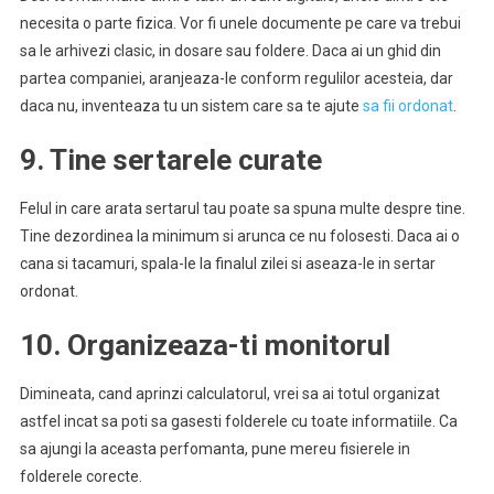
necesita o parte fizica. Vor fi unele documente pe care va trebui
sa le arhivezi clasic, in dosare sau foldere. Daca ai un ghid din
partea companiei, aranjeaza-le conform regulilor acesteia, dar
daca nu, inventeaza tu un sistem care sa te ajute
sa fii ordonat
.
9. Tine sertarele curate
Felul in care arata sertarul tau poate sa spuna multe despre tine.
Tine dezordinea la minimum si arunca ce nu folosesti. Daca ai o
cana si tacamuri, spala-le la finalul zilei si aseaza-le in sertar
ordonat.
10. Organizeaza-ti monitorul
Dimineata, cand aprinzi calculatorul, vrei sa ai totul organizat
astfel incat sa poti sa gasesti folderele cu toate informatiile. Ca
sa ajungi la aceasta perfomanta, pune mereu fisierele in
folderele corecte.