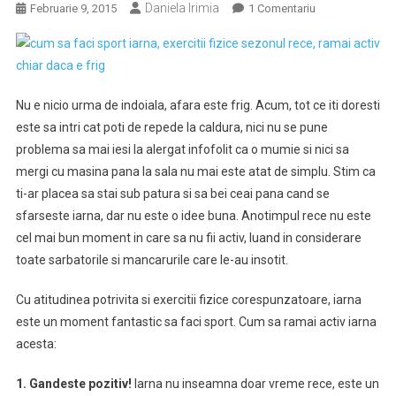
Daniela Irimia
La
Februarie 9, 2015
1 Comentariu
Ramai
Activ
Chiar
Daca
Nu e nicio urma de indoiala, afara este frig. Acum, tot ce iti doresti
Este
este sa intri cat poti de repede la caldura, nici nu se pune
Frig!
problema sa mai iesi la alergat infofolit ca o mumie si nici sa
Exercitii
Fizice
mergi cu masina pana la sala nu mai este atat de simplu. Stim ca
Pentru
ti-ar placea sa stai sub patura si sa bei ceai pana cand se
Sezonul
sfarseste iarna, dar nu este o idee buna. Anotimpul rece nu este
Rece
cel mai bun moment in care sa nu fii activ, luand in considerare
toate sarbatorile si mancarurile care le-au insotit.
Cu atitudinea potrivita si exercitii fizice corespunzatoare, iarna
este un moment fantastic sa faci sport. Cum sa ramai activ iarna
acesta:
1. Gandeste pozitiv!
Iarna nu inseamna doar vreme rece, este un