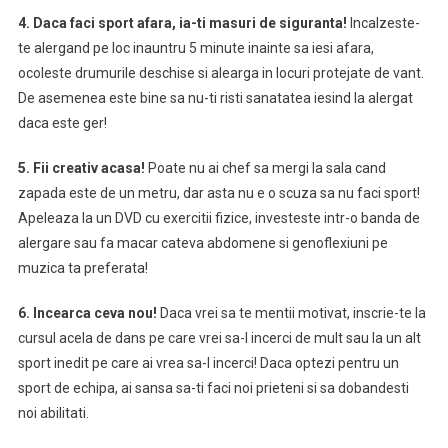
4. Daca faci sport afara, ia-ti masuri de siguranta!
Incalzeste-
te alergand pe loc inauntru 5 minute inainte sa iesi afara,
ocoleste drumurile deschise si alearga in locuri protejate de vant.
De asemenea este bine sa nu-ti risti sanatatea iesind la alergat
daca este ger!
5. Fii creativ acasa!
Poate nu ai chef sa mergi la sala cand
zapada este de un metru, dar asta nu e o scuza sa nu faci sport!
Apeleaza la un DVD cu exercitii fizice, investeste intr-o banda de
alergare sau fa macar cateva abdomene si genoflexiuni pe
muzica ta preferata!
6. Incearca ceva nou!
Daca vrei sa te mentii motivat, inscrie-te la
cursul acela de dans pe care vrei sa-l incerci de mult sau la un alt
sport inedit pe care ai vrea sa-l incerci! Daca optezi pentru un
sport de echipa, ai sansa sa-ti faci noi prieteni si sa dobandesti
noi abilitati.