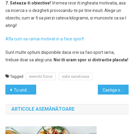
7. Seteaza-ti obiective!
Vremea rece iti ingheata motivatia, asa
ca incerca s-o dezgheti provocandu-te pe tine insuti. Alege un
obiectiv, cum ar fi sa pierzi cateva kilograme, si munceste ca sa-l
atingi!
Afla cum sa ramai motivat in a face sport!
Sunt multe optiuni disponibile daca vrei sa faci sport iarna,
trebuie doar sa alegi una.
Noi iti uram spor si distractie placuta!
Tagged
exercitii fizice
viata sanatoasa
Navigare
Tu unde te pierzi pe drumul catre visul tau?
Castiga o tabara de 2 saptamani in Anglia, oferita de Mirunette International Education!
în
ARTICOLE ASEMĂNĂTOARE
articole