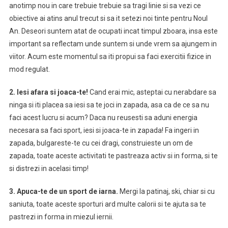
anotimp nou in care trebuie trebuie sa tragi linie si sa vezi ce
obiective ai atins anul trecut si sa it setezi noi tinte pentru Noul
An. Deseori suntem atat de ocupati incat timpul zboara, insa este
important sa reflectam unde suntem si unde vrem sa ajungem in
viitor. Acum este momentul sa iti propui sa faci exercitii fizice in
mod regulat.
2. Iesi afara si joaca-te!
Cand erai mic, asteptai cu nerabdare sa
ninga si iti placea sa iesi sa te joci in zapada, asa ca de ce sa nu
faci acest lucru si acum? Daca nu reusesti sa aduni energia
necesara sa faci sport, iesi si joaca-te in zapada! Fa ingeri in
zapada, bulgareste-te cu cei dragi, construieste un om de
zapada, toate aceste activitati te pastreaza activ si in forma, si te
si distrezi in acelasi timp!
3. Apuca-te de un sport de iarna.
Mergi la patinaj, ski, chiar si cu
saniuta, toate aceste sporturi ard multe calorii si te ajuta sa te
pastrezi in forma in miezul iernii.