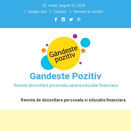
Skip
vineri, august 07, 2026
to
Despre site
Contact
Termeni si conditii
content
Gandeste Pozitiv
Revista dezvoltare personala,cariera,educatie financiara
Revista de dezvoltare personala si educatie financiara