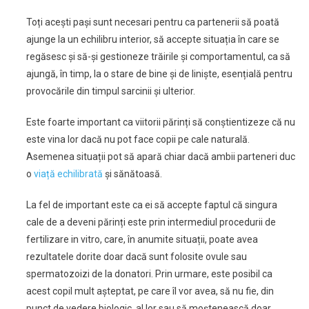
Toți acești pași sunt necesari pentru ca partenerii să poată
ajunge la un echilibru interior, să accepte situația în care se
regăsesc și să-și gestioneze trăirile și comportamentul, ca să
ajungă, în timp, la o stare de bine și de liniște, esențială pentru
provocările din timpul sarcinii și ulterior.
Este foarte important ca viitorii părinți să conștientizeze că nu
este vina lor dacă nu pot face copii pe cale naturală.
Asemenea situații pot să apară chiar dacă ambii parteneri duc
o
viață echilibrată
și sănătoasă.
La fel de important este ca ei să accepte faptul că singura
cale de a deveni părinți este prin intermediul procedurii de
fertilizare in vitro, care, în anumite situații, poate avea
rezultatele dorite doar dacă sunt folosite ovule sau
spermatozoizi de la donatori. Prin urmare, este posibil ca
acest copil mult așteptat, pe care îl vor avea, să nu fie, din
punct de vedere biologic, al lor sau să moștenească doar