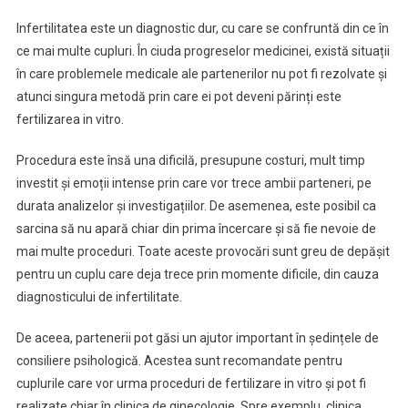
Consilierii
Infertilitatea este un diagnostic dur, cu care se confruntă din ce în
Psihologice
ce mai multe cupluri. În ciuda progreselor medicinei, există situații
Pentru
în care problemele medicale ale partenerilor nu pot fi rezolvate și
Un
Cuplu
atunci singura metodă prin care ei pot deveni părinți este
Care
fertilizarea in vitro.
Apelează
La
Procedura este însă una dificilă, presupune costuri, mult timp
Fertilizare
investit și emoții intense prin care vor trece ambii parteneri, pe
In
durata analizelor și investigațiilor. De asemenea, este posibil ca
Vitro
sarcina să nu apară chiar din prima încercare și să fie nevoie de
mai multe proceduri. Toate aceste provocări sunt greu de depășit
pentru un cuplu care deja trece prin momente dificile, din cauza
diagnosticului de infertilitate.
De aceea, partenerii pot găsi un ajutor important în ședințele de
consiliere psihologică. Acestea sunt recomandate pentru
cuplurile care vor urma proceduri de fertilizare in vitro și pot fi
realizate chiar în clinica de ginecologie. Spre exemplu, clinica