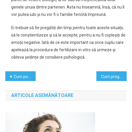
genele unuia dintre parteneri. Asta nu înseamnă, însă, că nu îl
vor putea iubi și nu vor fi o familie fericită împreună.
Ei trebuie să fie pregătiți din timp pentru toate aceste situații,
să le conștientizeze și să le accepte, pentru a nu fi copleșiți de
emoții negative. Iată de ce este important ca orice cuplu care
apelează la procedura de fertilizare in vitro să urmeze și
câteva ședințe de consiliere psihologică.
Navigare
Cum poate fi accesibila o investitie imobiliara
Cum pregatim copiii pentru scoala
în
ARTICOLE ASEMĂNĂTOARE
articole