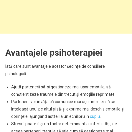
Avantajele psihoterapiei
Iată care sunt avantajele acestor ședințe de consiliere
psihologică:
Ajută partenerii să-și gestioneze mai ușor emoțiile, să
conștientizeze traumele din trecut și emoțiile reprimate.
Partenerii vor învăța că comunice mai ușor între ei, să se
înțeleagă unul pe altul și să-și exprime mai deschis emoțiile și
dorințele, ajungând astfel la un echilibru în
cuplu
.
Stresul poate fi și un factor determinant al infertilității, de
aceea partenerii trebuie să știe cum să gestioneze mai