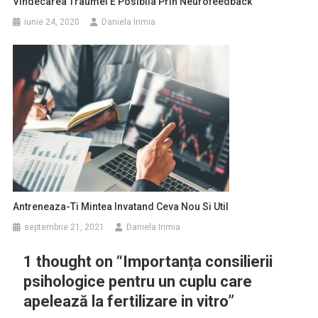
Vindecarea Traumei E Posibila Prin Neurofeedback
iunie 24, 2020
Daniela Irimia
Antreneaza-Ti Mintea Invatand Ceva Nou Si Util
septembrie 21, 2021
Daniela Irimia
1 thought on “
Importanța consilierii
psihologice pentru un cuplu care
apelează la fertilizare in vitro
”