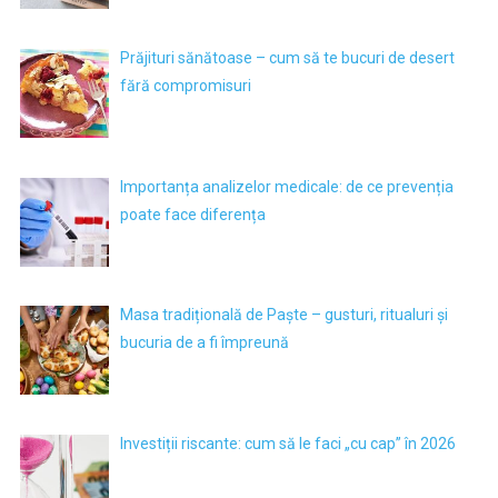
Prăjituri sănătoase – cum să te bucuri de desert
fără compromisuri
Importanța analizelor medicale: de ce prevenția
poate face diferența
Masa tradițională de Paște – gusturi, ritualuri și
bucuria de a fi împreună
Investiții riscante: cum să le faci „cu cap” în 2026