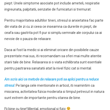
piept. Unele simptome asociate pot include ameteli, respiratie
ingreunata, palpitatii, senzatie de furnicaturi si tremurat.
Pentru majoritatea adultilor tineri, stresul si anxietatea fac parte
din viata de zi cu zi ceea ce inseamna ca durerile in piept, de
ceafa sau gastrita pot fi pur si simplu semnale ale corpului ca ai
nevoie de o pauza de relaxare.
Daca ai fost la medic si ai eliminat oricare din posibilele cauze
prezentate mai sus, iti recomandam sa oferi mai multe atentie
starii tale de bine. Relaxarea si o viata echilibrata sunt esentiale
pentru pastrarea sanatatii atat la nivel fizic cat si mental.
Am scris aici ce metode de relaxare poti sa aplici pentru a reduce
stresul
. Pe langa cele mentionate in articol, iti reamintim ca
miscarea, activitatea fizica moderata si timpul petrecut in natura
sunt extrem de importante pentru starea de bine.
Fii bine cu tine! Mental, emotional si fizic