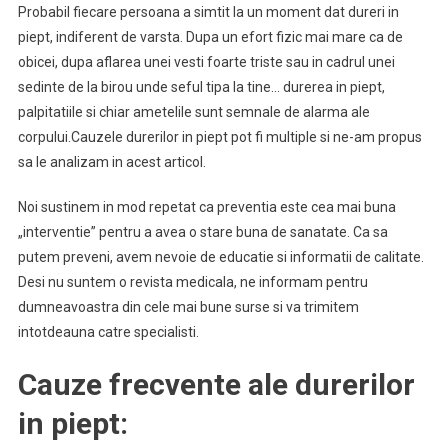
Probabil fiecare persoana a simtit la un moment dat dureri in
piept, indiferent de varsta. Dupa un efort fizic mai mare ca de
obicei, dupa aflarea unei vesti foarte triste sau in cadrul unei
sedinte de la birou unde seful tipa la tine… durerea in piept,
palpitatiile si chiar ametelile sunt semnale de alarma ale
corpului.Cauzele durerilor in piept pot fi multiple si ne-am propus
sa le analizam in acest articol.
Noi sustinem in mod repetat ca preventia este cea mai buna
„interventie” pentru a avea o stare buna de sanatate. Ca sa
putem preveni, avem nevoie de educatie si informatii de calitate.
Desi nu suntem o revista medicala, ne informam pentru
dumneavoastra din cele mai bune surse si va trimitem
intotdeauna catre specialisti.
Cauze frecvente ale durerilor
in piept: