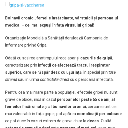
Bolnavii cronici, femeile însărcinate, vârstnicii și personalul
medical – cei mai expuși în fața virusului gripal!
Organizația Mondială a Sănătății derulează Campania de
Informare privind Gripa
Odată cu sosirea anotimpului rece apar și
cazurile
de gripă,
caracterizate prin
infecții ce afectează tractul respirator
superior,
care
se răspândesc cu ușurință
, în special prin
tuse,
strănut
sau în urma
contactului direct
cu o persoană infectată.
Pentru cea mai mare parte a populației, efectele gripei nu sunt
grave de obicei, însă în cazul
persoanelor
peste 65 de ani, al
femeilor însărcinate
și
al bolnavilor cronici
, cei care sunt cei
mai vulnerabili în fața gripei, pot apărea
complicații periculoase
,
ce pot duce în cazuri extrem de grave chiar la
deces.
O altă
categorie expusă gripei
este
personalul medical,
care, prin