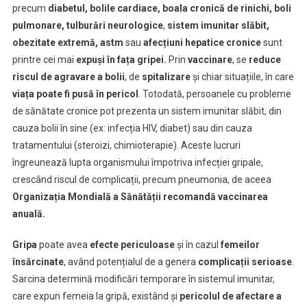
precum
diabetul, bolile cardiace,
boala cronică de rinichi, boli
pulmonare, tulburări neurologice
,
sistem imunitar slăbit,
obezitate extremă, astm
sau
afecțiuni hepatice cronice
sunt
printre cei mai
expuși în fața gripei.
Prin
vaccinare
, se
reduce
riscul de agravare a bolii
, de
spitalizare
și chiar situațiile, în care
viața
poate fi
pusă în pericol
. Totodată, persoanele cu probleme
de sănătate cronice pot prezenta un sistem imunitar slăbit, din
cauza bolii în sine (ex: infecția HIV, diabet) sau din cauza
tratamentului (steroizi, chimioterapie). Aceste lucruri
îngreunează lupta organismului împotriva infecției gripale,
crescând riscul de complicații, precum pneumonia, de aceea
Organizația Mondială a Sănătății recomandă vaccinarea
anuală.
Gripa
poate avea
efecte periculoase
și în cazul
femeilor
însărcinate
, având potențialul de a genera
complicații serioase
.
Sarcina determină modificări temporare în sistemul imunitar,
care expun femeia la gripă, existând și
pericolul de afectare a