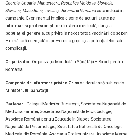
Georgia, Ungaria, Muntenegru, Republica Moldova, Slovacia,
Slovenia, Macedonia, Turcia
și
Ucraina,
și
România
este inclusă în
campanie. Evenimentul implică o serie de acțiuni axate pe
informarea profesioniștilor
din sfera medicală, dar și a
populației generale
, cu privire la necesitatea vaccinării de sezon
– o măsură esențială în prevenirea gripei și a potențialelor sale
complicații.
Organizator:
Organizația Mondială a Sănătății – Biroul pentru
România
Campania
de Informare privind Gripa
se derulează sub egida
Ministerului Sănătății
Parteneri:
Colegiul Medicilor București
,
Societatea Națională de
Medicina Familiei, Societatea Națională de Microbiologie,
Asociația Română pentru Educație în Diabet, Societatea
Națională de Pneumologie, Societatea Națională de Oncologie
Medicală din România, Asociația Pro Imunizare, Asociația Mame