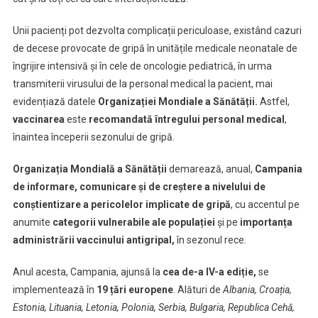
Unii pacienți pot dezvolta complicații periculoase, existând cazuri
de decese provocate de gripă în unitățile medicale neonatale de
îngrijire intensivă și în cele de oncologie pediatrică, în urma
transmiterii virusului de la personal medical la pacient, mai
evidențiază datele
Organizației Mondiale a Sănătății.
Astfel,
vaccinarea
este
recomandată întregului personal medical
,
înaintea începerii sezonului de gripă.
Organizația Mondială a Sănătății
demarează, anual,
Campania
de informare, comunicare și de creștere a nivelului de
conștientizare a pericolelor implicate de gripă
, cu accentul pe
anumite
categorii vulnerabile ale populației
și pe
importanța
administrării vaccinului antigripal,
în sezonul rece.
Anul acesta, Campania, ajunsă la
cea de-a IV-a ediție,
se
implementează în
19 țări europene
. Alături de
Albania, Croația,
Estonia, Lituania, Letonia, Polonia, Serbia, Bulgaria, Republica Cehă,