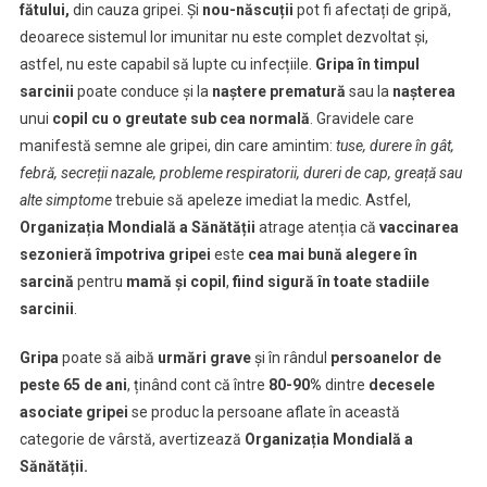
fătului,
din cauza gripei. Și
nou-născuții
pot fi afectați de gripă,
deoarece sistemul lor imunitar nu este complet dezvoltat și,
astfel, nu este capabil să lupte cu infecțiile.
Gripa în timpul
sarcinii
poate conduce și la
naștere prematură
sau la
nașterea
unui
copil cu o greutate sub cea normală
. Gravidele care
manifestă semne ale gripei, din care amintim:
tuse, durere în gât,
febră, secreții nazale, probleme respiratorii, dureri de cap,
greață sau
alte simptome
trebuie să apeleze imediat la medic. Astfel,
Organizația Mondială a Sănătății
atrage atenția că
v
accinarea
sezonieră
împotriva gripei
este
cea mai bună alegere în
sarcină
pentru
mamă și copil
,
fiind sigură în toate stadiile
sarcinii
.
Gripa
poate să aibă
urmări grave
și în rândul
persoanelor de
peste 65 de ani
, ținând cont că între
80-90%
dintre
decesele
asociate gripei
se produc la persoane aflate în această
categorie de vârstă, avertizează
Organizația Mondială a
Sănătății.