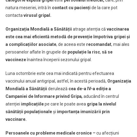
natura meseriei, intră în
contact cu pacienți
de la care pot
contacta
virusul gripal.
Organizația Mondială a Sănătății
atrage atenția că
vaccinarea
este cea mai eficientă metodă de prevenție împotriva gripei și
a complicațiilor asociate
, de aceea este
recomandat
, mai ales
persoanelor aflate în grupele de
populație la risc
,
să se
vaccineze
înaintea începerii sezonului gripal.
Luna octombrie este cea mai indicată pentru efectuarea
vaccinului anual antigripal, astfel, în acestă perioadă,
Organizația
Mondială a Sănătății
derulează
cea de-a IV-a ediție a
Campaniei de Informare privind Gripa
,
aducând în centrul
atenției
implicațiile
pe care le poate avea
gripa la nivelul
sănătății populaționale
și
importanța imunizării prin
vaccinare.
Persoanele cu probleme medicale cronice
–
cu afecțiuni