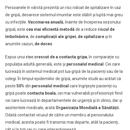
Persoanele în vârstă prezintă un risc ridicat de spitalizare în caz
de gripă, deoarece sistemul imunitar este slăbit și luptă mai greu
cu infecțiile.
Vaccinarea
anuală
, înainte de începerea sezonului
gripal, este
cea mai eficientă metodă
de a reduce
riscul de
îmbolnăvire
, de
com
p
licații ale gri
pei
,
de spitalizare
și în
anumite cazuri,
de deces
.
Expus unui
risc crescut de a contacta gripa
, în comparație cu
populația adultă generală, este și
personalul medical
. Cei care
lucrează în sistemul medical pot lua gripă de la pacienți sau de la
colegi. În timpul epidemiilor de gripă, anumite studii au arătat că
peste
50%
din
personalul medical
care îngrijește pacienții cu
gripă poate
contacta boala
, cei mai vulnerabili profesioniști fiind
cei care lucrează în departamentele de urgență și în clinici, dar și
asistentele medicale, arată
Organizația Mondială a Sănătății.
Odată contactat virusul de către un membru al personalului
medical, acesta poate fi transmis mai departe, atât la pacienți,
cât și la toți cei cu care interacționează.