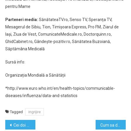
pentru Mame
Parteneri media:
SănătateaTV.ro, Senso TV, Speranța TV,
Mesagerul de Sibiu, Tion, Timișoara Express, Pro FM, Ziarul de
Iași, Ziua de Vest, ComunicateMedicale.ro, Doctorquinn.ro,
GhidCabinet.ro, Gândește-pozitiv.ro, Sănătatea Buzoiană,
Săptămâna Medicală
Sursă info:
Organizația Mondială a Sănătății
*http://www.euro.who.int/en/health-topics/communicable-
diseases/influenza/data-and-statistics
Tagged
ingrijire
Navigare
Cei doi pasi spre implinirea personala!
Cum sa devii un bun ascultator