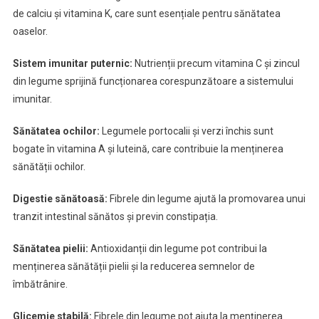
de calciu și vitamina K, care sunt esențiale pentru sănătatea
oaselor.
Sistem imunitar puternic:
Nutrienții precum vitamina C și zincul
din legume sprijină funcționarea corespunzătoare a sistemului
imunitar.
Sănătatea ochilor:
Legumele portocalii și verzi închis sunt
bogate în vitamina A și luteină, care contribuie la menținerea
sănătății ochilor.
Digestie sănătoasă:
Fibrele din legume ajută la promovarea unui
tranzit intestinal sănătos și previn constipația.
Sănătatea pielii:
Antioxidanții din legume pot contribui la
menținerea sănătății pielii și la reducerea semnelor de
îmbătrânire.
Glicemie stabilă:
Fibrele din legume pot ajuta la menținerea