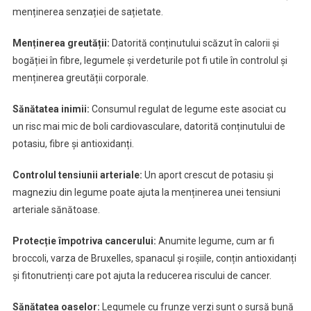
menținerea senzației de sațietate.
Menținerea greutății:
Datorită conținutului scăzut în calorii și
bogăției în fibre, legumele și verdeturile pot fi utile în controlul și
menținerea greutății corporale.
Sănătatea inimii:
Consumul regulat de legume este asociat cu
un risc mai mic de boli cardiovasculare, datorită conținutului de
potasiu, fibre și antioxidanți.
Controlul tensiunii arteriale:
Un aport crescut de potasiu și
magneziu din legume poate ajuta la menținerea unei tensiuni
arteriale sănătoase.
Protecție împotriva cancerului:
Anumite legume, cum ar fi
broccoli, varza de Bruxelles, spanacul și roșiile, conțin antioxidanți
și fitonutrienți care pot ajuta la reducerea riscului de cancer.
Sănătatea oaselor:
Legumele cu frunze verzi sunt o sursă bună