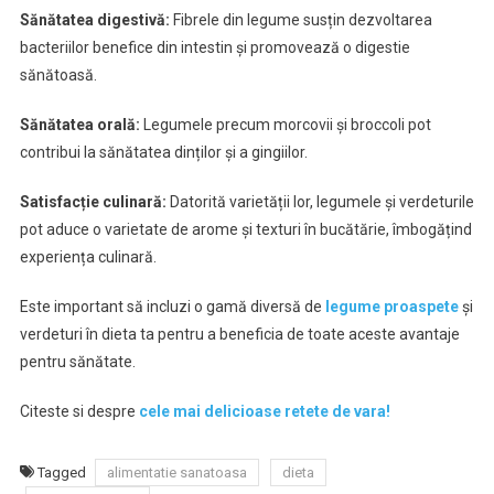
Sănătatea digestivă:
Fibrele din legume susțin dezvoltarea
bacteriilor benefice din intestin și promovează o digestie
sănătoasă.
Sănătatea orală:
Legumele precum morcovii și broccoli pot
contribui la sănătatea dinților și a gingiilor.
Satisfacție culinară:
Datorită varietății lor, legumele și verdeturile
pot aduce o varietate de arome și texturi în bucătărie, îmbogățind
experiența culinară.
Este important să incluzi o gamă diversă de
legume proaspete
și
verdeturi în dieta ta pentru a beneficia de toate aceste avantaje
pentru sănătate.
Citeste si despre
cele mai delicioase retete de vara!
Tagged
alimentatie sanatoasa
dieta