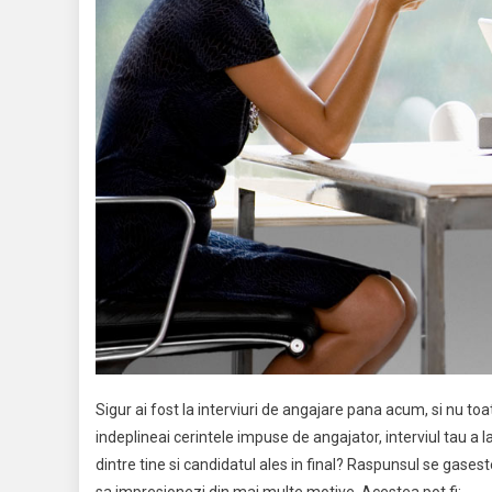
Sigur ai fost la interviuri de angajare pana acum, si nu to
indeplineai cerintele impuse de angajator, interviul tau a la
dintre tine si candidatul ales in final? Raspunsul se gaseste
sa impresionezi din mai multe motive. Acestea pot fi: