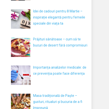
Idei de cadouri pentru 8 Martie –
inspirație elegantă pentru femeile
speciale din viața ta
Prăjituri sănătoase – cum să te
bucuri de desert fără compromisuri
Importanța analizelor medicale: de
ce prevenția poate face diferența
Masa tradițională de Paște –
gusturi, ritualuri și bucuria de a fi
împreună