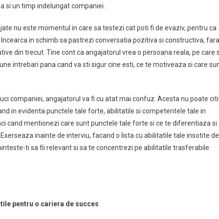
sa si un timp indelungat companiei.
ajate nu este momentul in care sa testezi cat poti fi de evaziv, pentru ca
. Incearca in schimb sa pastrezi conversatia pozitiva si constructiva, far
tive din trecut. Tine cont ca angajatorul vrea o persoana reala, pe care 
une intrebari pana cand va sti sigur cine esti, ce te motiveaza si care su
aduci companiei, angajatorul va fi cu atat mai confuz. Acesta nu poate citi
and in evidenta punctele tale forte, abilitatile si competentele tale in
atunci cand mentionezi care sunt punctele tale forte si ce te diferentiaza si
. Exerseaza inainte de interviu, facand o lista cu abilitatile tale insotite de
teste-ti sa fii relevant si sa te concentrezi pe abilitatile trasferabile
utile pentru o cariera de succes