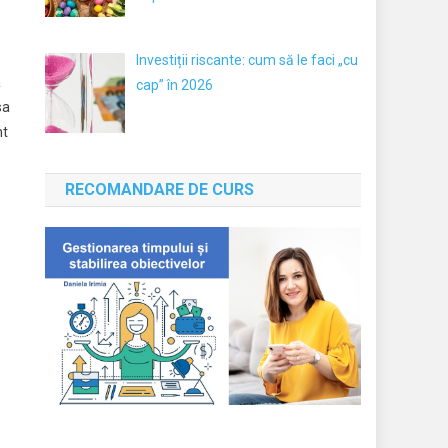
Investiții riscante: cum să le faci „cu
a
cap” în 2026
sa
nt
RECOMANDARE DE CURS