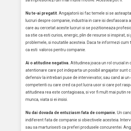
Nu te-ai pregatit
. Angajatorii isi fac temele si se asteapta
lucruri despre companie, industria in care isi desfasoara ac
care au cercetat aceste lucruri si se pozitioneaza profesio
sa stie ca esti curios, energic, plin de resurse si inspirat,
problemele, si noutatile acesteia. Daca te informezi cum t
ca esti valoros pentru companie.
Ai o atitudine negativa.
Atitudinea joaca un rol crucial in
atentionare care pot indeparta un posibil angajator sunt can
defensiv la intrebari puse de intervievator, sau cand ai
competenti cu care cred ca pot lucra usor si care pot raspa
atitudinea rea este contagioasa, si vor fi mult mai putin r
munca, viata si ei insisi.
Nu dai dovada de entuziasm fata de companie.
Un cand
indiferent fata de companie si obiectivele acesteia. Interv
sau sa marturisesti ca preferi produsele concurentei. Anga