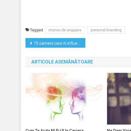
Tagged
interviu de angajare
personal branding
Navigare
15 oameni care iti influenteaza personalitatea pana la 30 ani
în
ARTICOLE ASEMĂNĂTOARE
articole
Cum Te Ajuta NLP-Ul In Cariera
Ne Dam Voie