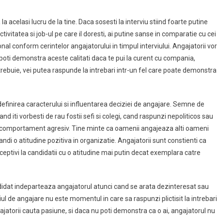
 la acelasi lucru de la tine. Daca sosesti la interviu stiind foarte putine
tivitatea si job-ul pe care il doresti, ai putine sanse in comparatie cu cei
nal conform cerintelor angajatorului in timpul interviului. Angajatorii vor
 si poti demonstra aceste calitati daca te pui la curent cu compania,
rebuie, vei putea raspunde la intrebari intr-un fel care poate demonstra
 definirea caracterului si influentarea deciziei de angajare. Semne de
d iti vorbesti de rau fostii sefi si colegi, cand raspunzi nepoliticos sau
 un comportament agresiv. Tine minte ca oamenii angajeaza alti oameni
ndi o atitudine pozitiva in organizatie. Angajatorii sunt constienti ca
eceptivi la candidatii cu o atitudine mai putin decat exemplara catre
idat indeparteaza angajatorul atunci cand se arata dezinteresat sau
iul de angajare nu este momentul in care sa raspunzi plictisit la intrebari
jatorii cauta pasiune, si daca nu poti demonstra ca o ai, angajatorul nu