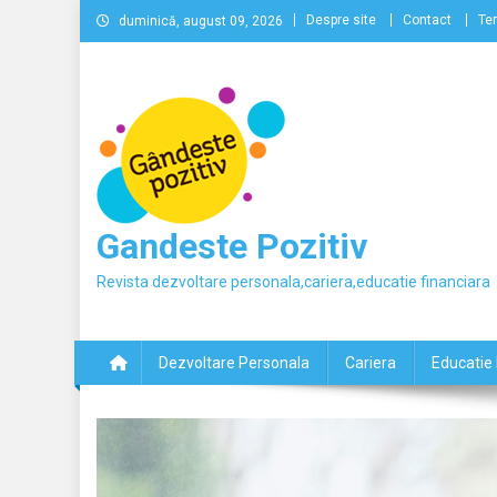
Skip
Despre site
Contact
Ter
duminică, august 09, 2026
to
content
Gandeste Pozitiv
Revista dezvoltare personala,cariera,educatie financiara
Dezvoltare Personala
Cariera
Educatie 