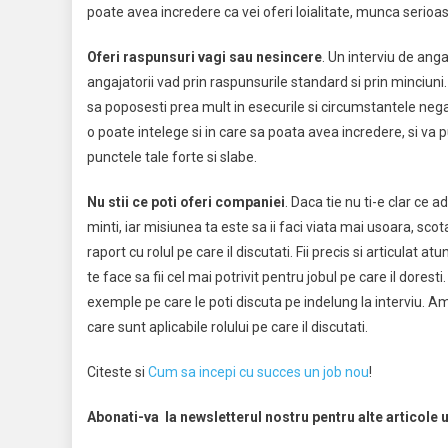
poate avea incredere ca vei oferi loialitate, munca serioa
Oferi raspunsuri vagi sau nesincere
. Un interviu de ang
angajatorii vad prin raspunsurile standard si prin minciuni
sa poposesti prea mult in esecurile si circumstantele nega
o poate intelege si in care sa poata avea incredere, si va p
punctele tale forte si slabe.
Nu stii ce poti oferi companiei
. Daca tie nu ti-e clar ce 
minti, iar misiunea ta este sa ii faci viata mai usoara, scot
raport cu rolul pe care il discutati. Fii precis si articulat 
te face sa fii cel mai potrivit pentru jobul pe care il doresti
exemple pe care le poti discuta pe indelung la interviu. Amin
care sunt aplicabile rolului pe care il discutati.
Citeste si
Cum sa incepi cu succes un job nou
!
Abonati-va la newsletterul nostru pentru alte articole 