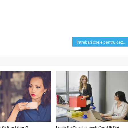
Intrebari cheie pentru dezvoltarea personala a copiilor
 Sa Fim Liberi?
Lectii Pe Care Le Inveti Cand Iti Dai