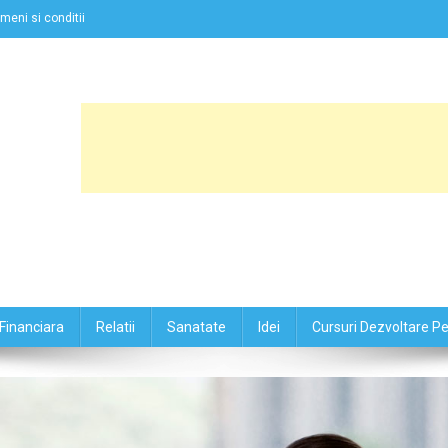
meni si conditii
Financiara
Relatii
Sanatate
Idei
Cursuri Dezvoltare P