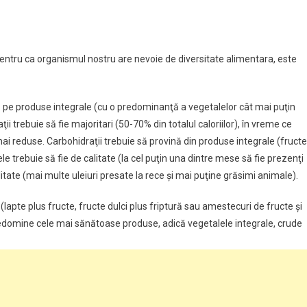
pentru ca organismul nostru are nevoie de diversitate alimentara, este
tă pe produse integrale (cu o predominanţă a vegetalelor cât mai puţin
i trebuie să fie majoritari (50-70% din totalul caloriilor), în vreme ce
 mai reduse. Carbohidraţii trebuie să provină din produse integrale (fructe
trebuie să fie de calitate (la cel puţin una dintre mese să fie prezenţi
alitate (mai multe uleiuri presate la rece şi mai puţine grăsimi animale).
(lapte plus fructe, fructe dulci plus friptură sau amestecuri de fructe şi
edomine cele mai sănătoase produse, adică vegetalele integrale, crude