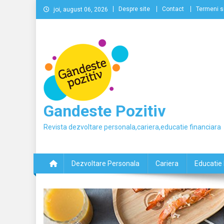
Skip
Despre site
Contact
Termeni si
joi, august 06, 2026
to
content
Gandeste Pozitiv
Revista dezvoltare personala,cariera,educatie financiara
Dezvoltare Personala
Cariera
Educatie 