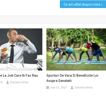
Ce am aflat despre mine intr-o sedinta foto
De La Job Care Iti Fac Rau
Sporturi De Vara Si Beneficiile Lor
Asupra Sanatatii
015
Daniela Irimia
mai 15, 2021
Daniela Irimia