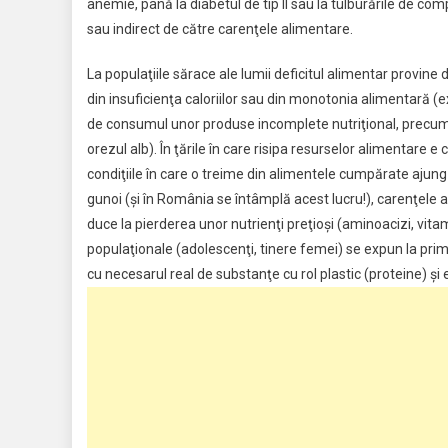
anemie, până la diabetul de tip II sau la tulburările de 
sau indirect de către carenţele alimentare.
La populaţiile sărace ale lumii deficitul alimentar provine d
din insuficienţa caloriilor sau din monotonia alimentară (
de consumul unor produse incomplete nutriţional, precu
orezul alb). În ţările în care risipa resurselor alimentare e 
condiţiile în care o treime din alimentele cumpărate ajung
gunoi (şi în România se întâmplă acest lucru!), carenţele 
duce la pierderea unor nutrienţi preţioşi (aminoacizi, vita
populaţionale (adolescenţi, tinere femei) se expun la pr
cu necesarul real de substanţe cu rol plastic (proteine) şi e