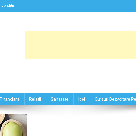
 conditii
Financiara
Relatii
Sanatate
Idei
Cursuri Dezvoltare P