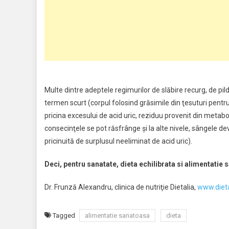
Multe dintre adeptele regimurilor de slăbire recurg, de pild
termen scurt (corpul folosind grăsimile din ţesuturi pentru
pricina excesului de acid uric, reziduu provenit din metabol
consecinţele se pot răsfrânge şi la alte nivele, sângele dev
pricinuită de surplusul neeliminat de acid uric).
Deci, pentru sanatate, dieta echilibrata si alimentatie s
Dr. Frunză Alexandru, clinica de nutriţie Dietalia,
www.dieta
Tagged
alimentatie sanatoasa
dieta