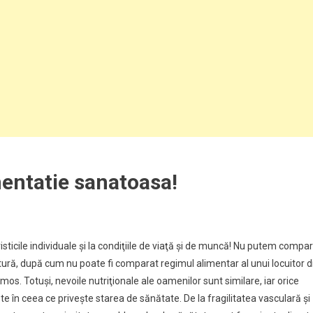
mentatie sanatoasa!
isticile individuale şi la condiţiile de viaţă şi de muncă! Nu putem compa
ltură, după cum nu poate fi comparat regimul alimentar al unui locuitor d
mos. Totuşi, nevoile nutriţionale ale oamenilor sunt similare, iar orice
 în ceea ce priveşte starea de sănătate. De la fragilitatea vasculară şi