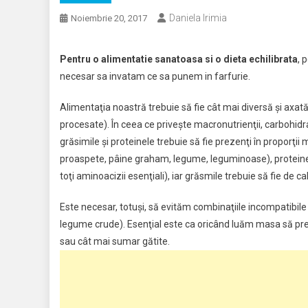
Daniela Irimia
Noiembrie 20, 2017
Pentru o alimentatie sanatoasa si o dieta echilibrata
, 
necesar sa invatam ce sa punem in farfurie.
Alimentaţia noastră trebuie să fie cât mai diversă şi axa
procesate). În ceea ce priveşte macronutrienţii, carbohidraţi
grăsimile şi proteinele trebuie să fie prezenţi în proporţii
proaspete, pâine graham, legume, leguminoase), proteinele 
toţi aminoacizii esenţiali), iar grăsmile trebuie să fie de c
Este necesar, totuşi, să evităm combinaţiile incompatibile 
legume crude). Esenţial este ca oricând luăm masa să pr
sau cât mai sumar gătite.