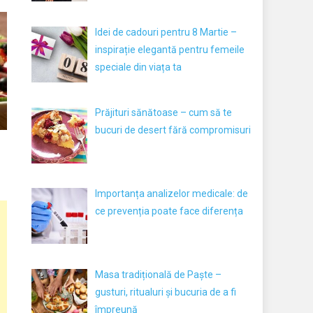
Idei de cadouri pentru 8 Martie –
inspirație elegantă pentru femeile
speciale din viața ta
Prăjituri sănătoase – cum să te
bucuri de desert fără compromisuri
Importanța analizelor medicale: de
ce prevenția poate face diferența
Masa tradițională de Paște –
gusturi, ritualuri și bucuria de a fi
împreună