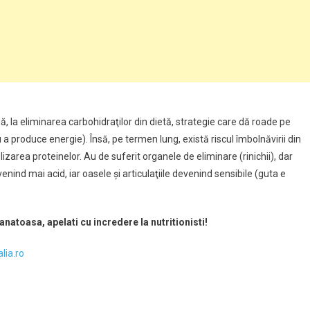
ă, la eliminarea carbohidraţilor din dietă, strategie care dă roade pe
 a produce energie). Însă, pe termen lung, există riscul îmbolnăvirii din
izarea proteinelor. Au de suferit organele de eliminare (rinichii), dar
enind mai acid, iar oasele şi articulaţiile devenind sensibile (guta e
anatoasa, apelati cu incredere la nutritionisti!
lia.ro