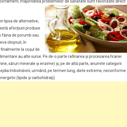
comportament, majoritatea problemelor de sănătate sunt favorizate direct
in lipsa de alternative,
există afecţiuni produse
m făina de porumb sau
ceva obişnuit, în
 finalmente la coşul de
alimentare au alte surse. Pe de-o parte rafinarea şi procesarea hranei
mine, săruri minerale şi enzime) şi, pe de altă parte, anumite categorii
imejdia îmbolnăvirii, urmând, pe termen lung, diete extreme, neconforme
nergetic (lipide şi carbohidraţi).