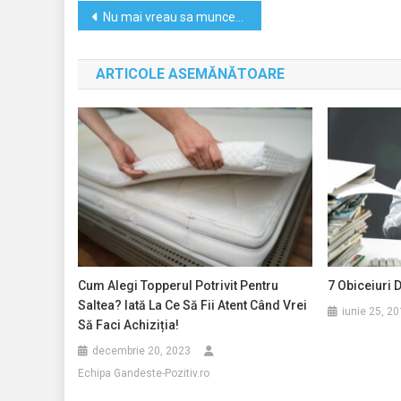
Navigare
Nu mai vreau sa muncesc !!!
în
ARTICOLE ASEMĂNĂTOARE
articole
Cum Alegi Topperul Potrivit Pentru
7 Obiceiuri 
Saltea? Iată La Ce Să Fii Atent Când Vrei
iunie 25, 2
Să Faci Achiziția!
decembrie 20, 2023
Echipa Gandeste-Pozitiv.ro