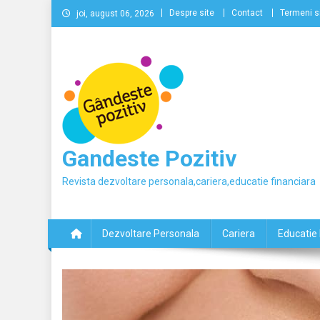
Skip
Despre site
Contact
Termeni si
joi, august 06, 2026
to
content
Gandeste Pozitiv
Revista dezvoltare personala,cariera,educatie financiara
Dezvoltare Personala
Cariera
Educatie 