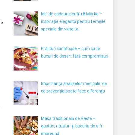
Idei de cadouri pentru 8 Martie –
inspirație elegantă pentru femeile
de
speciale din viața ta
Prăjituri sănătoase – cum să te
bucuri de desert fără compromisuri
Importanța analizelor medicale: de
ce prevenția poate face diferența
e
Masa tradițională de Paște –
gusturi, ritualuri și bucuria de a fi
împreună