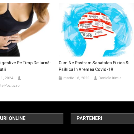
Digestive Pe Timp De Iarnă:
Cum Ne Pastram Sanatatea Fizica Si
uții
Psihica In Vremea Covid-19
11, 2024
martie 16, 2020
Daniela Irimia
e-Pozitiv.ro
URI ONLINE
PARTENERI