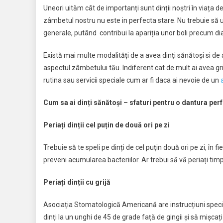
Uneori uităm cât de importanți sunt dinții noștri în viața d
zâmbetul nostru nu este in perfecta stare. Nu trebuie să 
generale, putând contribui la apariția unor boli precum di
Există mai multe modalități de a avea dinți sănătoși si de
aspectul zâmbetului tău. Indiferent cat de mult ai avea gri
rutina sau servicii speciale cum ar fi daca ai nevoie de un
Cum sa ai dinți sănătoși – sfaturi pentru o dantura per
Periați dinții cel puțin de două ori pe zi
Trebuie să te speli pe dinți de cel puțin două ori pe zi, în
preveni acumularea bacteriilor. Ar trebui să vă periați tim
Periați dinții cu grijă
Asociația Stomatologică Americană are instrucțiuni specif
dinți la un unghi de 45 de grade față de gingii și să mișcați