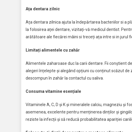
Ața dentara zilnic
Ața dentara zilnica ajuta la îndepărtarea bacteriilor si a 
la folosirea aței dentare, vizitați-vă medicul dentist. Pentr
arătătoare ale fiecărei mâini si treceți ața intre si in jurul f
Limitați alimentele cu zahăr
Alimentele zaharoase duc la carii dentare. Fii conștient de
alegeri înțelepte și alegând opțiuni cu conținut scăzut de
descompun în zahăr la contactul cu saliva.
Consuma vitamine esențiale
Vitaminele A, C, D și K și mineralele calciu, magneziu și fo
asemenea, excelente pentru menținerea dinților și gingii
reziste la infecții și să reducă probabilitatea apariției cariilor