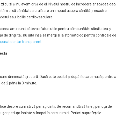
e zi cu zi și nu avem grijă de ei. Nivelul nostru de încredere ar scădea dac
uităm si că sănătatea orală are un impact asupra sănătății noastre
abetul sau bolile cardiovasculare.
 aceea am reunit câteva sfaturi utile pentru a îmbunătăți sănătatea și
ja de dinții tai, nu uita însă sa mergi si la stomatolog pentru controale d
aparat dentar transparent
.
fecta
 fiecare dimineață și seară. Dacă este posibil și după fiecare masă pentru 
p de 2 până la 3 minute.
ice despre cum să vă periați dinții. Se recomandă să țineți periuța de
 ușor periuța înainte și înapoi în cercuri mici. Periați suprafețele