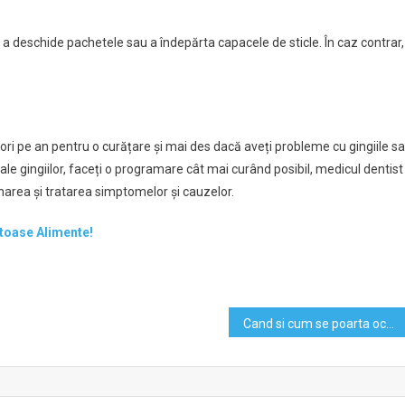
e, a deschide pachetele sau a îndepărta capacele de sticle. În caz contrar,
 ori pe an pentru o curățare și mai des dacă aveți probleme cu gingiile s
i ale gingiilor, faceți o programare cât mai curând posibil, medicul dentist
onarea și tratarea simptomelor și cauzelor.
toase Alimente!
Cand si cum se poarta ochelarii de soare?