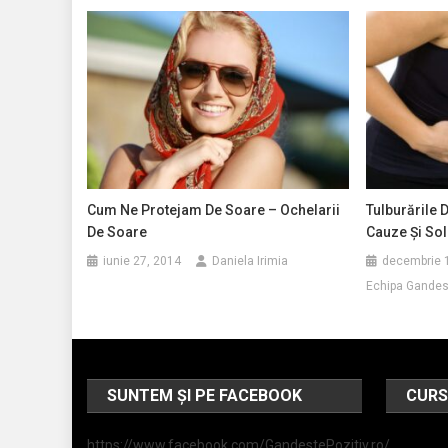
Cum Ne Protejam De Soare – Ochelarii
Tulburările 
De Soare
Cauze Și Sol
iunie 27, 2014
Daniela Irimia
decembrie 
Echipa Gandest
SUNTEM ȘI PE FACEBOOK
CURS
https://www.facebook.com/GandestePozitiv.ro/