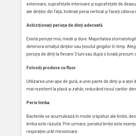
exterioare, suprafețele interioare și suprafețele de deasup
ale dinților din față, înclinați peria vertical și faceți câteva 
Achiziționați periuța de dinți adecvată
Există periuțe moi, medii și dure. Majoritatea stomatolog
deteriora smalțul dinților sau țesutul gingiilor în timp. Aleg
periuța de dinți la fiecare 3 luni sau după o boală precum 
Folosiți produse cu fluor
Utilizarea unei ape de gură, a unei paste de dinți și a aței
mai rezistent la placă și zahăr, reducând riscul cariilor den
Perie limba
Bacteriile se acumulează în micile crăpături ale limbii, 
limba este răzuită. Prin urmare, periatul limbii este esenț
respirației urât mirositoare.