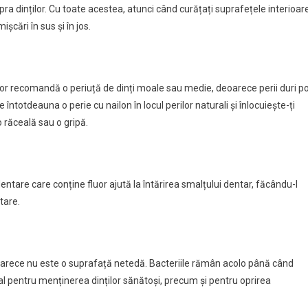
ra dinților. Cu toate acestea, atunci când curățați suprafețele interioar
mișcări în sus și în jos.
ilor recomandă o periuță de dinți moale sau medie, deoarece perii duri p
e întotdeauna o perie cu nailon în locul perilor naturali și înlocuiește-ți
o răceală sau o gripă.
 dentare care conține fluor ajută la întărirea smalțului dentar, făcându-l
tare.
deoarece nu este o suprafață netedă. Bacteriile rămân acolo până când
ial pentru menținerea dinților sănătoși, precum și pentru oprirea