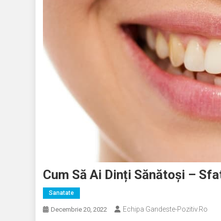
Cum Să Ai Dinți Sănătoși – Sfa
Sanatate
Echipa Gandeste-Pozitiv.ro
Decembrie 20, 2022