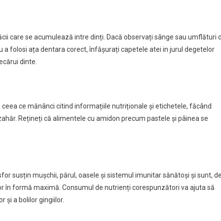
plăcii care se acumulează intre dinți. Dacă observați sânge sau umflături 
u a folosi ața dentara corect, înfășurați capetele atei in jurul degetelor
iecărui dinte.
 ceea ce mănânci citind informațiile nutriționale și etichetele, făcând
 zahăr. Rețineți că alimentele cu amidon precum pastele și pâinea se
sfor susțin mușchii, părul, oasele și sistemul imunitar sănătoși și sunt, d
lor în formă maximă. Consumul de nutrienți corespunzători va ajuta să
 și a bolilor gingiilor.