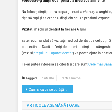
Folosește-ți dinții doar pentru a mesteca alimente
Nu folosiți dinții pentru a sparge nuci, a vă mușca unghiil
riști să rupi și să erodezi dinții din cauza presiunii expuse.
Vizitați medicul dentist la fiecare 6 luni
Este recomandat să vizitați medicul dentist de cel puțin 2
carii extinse. Dacă suferiți de dureri de dinți sau sângerăr
(vezi si
prețul unui aparat dentar
) vă poate ajuta la gesti
Te-ar putea interesa sa citesti si care sunt
Cele mai Sana
Tagged
dinti albi
dinti sanatosi
Navigare
Cum și cu ce se curăță un frigider?
în
ARTICOLE ASEMĂNĂTOARE
articole