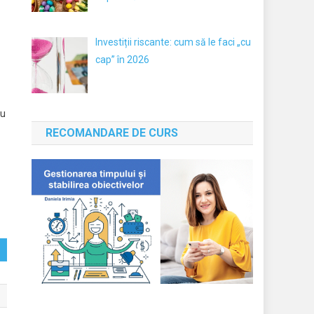
Investiții riscante: cum să le faci „cu
cap” în 2026
au
RECOMANDARE DE CURS