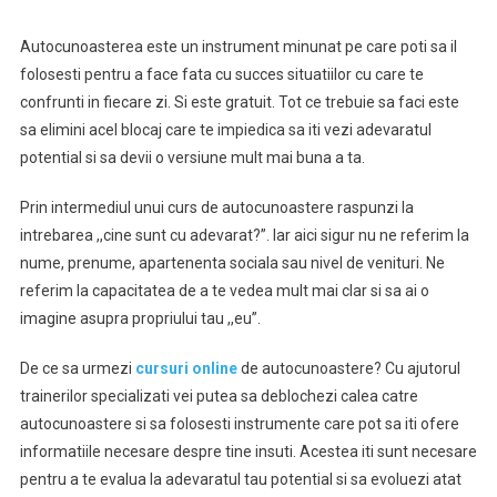
Motive
Autocunoasterea este un instrument minunat pe care poti sa il
Pentru
folosesti pentru a face fata cu succes situatiilor cu care te
Care
confrunti in fiecare zi. Si este gratuit. Tot ce trebuie sa faci este
Sa
Urmezi
sa elimini acel blocaj care te impiedica sa iti vezi adevaratul
Un
potential si sa devii o versiune mult mai buna a ta.
Curs
De
Prin intermediul unui curs de autocunoastere raspunzi la
Autocunoaste
intrebarea ,,cine sunt cu adevarat?”. Iar aici sigur nu ne referim la
nume, prenume, apartenenta sociala sau nivel de venituri. Ne
referim la capacitatea de a te vedea mult mai clar si sa ai o
imagine asupra propriului tau ,,eu”.
De ce sa urmezi
cursuri online
de autocunoastere? Cu ajutorul
trainerilor specializati vei putea sa deblochezi calea catre
autocunoastere si sa folosesti instrumente care pot sa iti ofere
informatiile necesare despre tine insuti. Acestea iti sunt necesare
pentru a te evalua la adevaratul tau potential si sa evoluezi atat