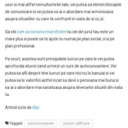
usor si mai altfel nemultumirile tale, vei putea sa elimini blocajele
de comunicare si vei putea sa ai o abordare mai armonioasa
asupra situatiilor cu care te confrunti in viata de zi cu zi.
Sa stii
cum sa comunici mai eficient
cu cei din jurul tau este un
mare plus si poate sa te ajute nu numai pe plan social, ci si pe
plan profesional.
Pe scurt, acestea sunt principalele lucruri pe care le vei putea
aprofunda atunci cand urmezi un curs de autocunoastere. Vei
putea sa afli despre tine lucruri pe care nici nu le banuiai si vei
putea sa le valorifici astfel incat sa devii o persoana mai buna si
sa ai o abordare mai sanatoasa asupra diverselor situatii din viata
ta.
Articol scris de
iXpr
Tagged
autocunoastere
cursuri calificare