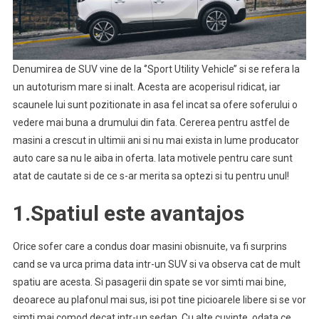
Denumirea de SUV vine de la ‘’Sport Utility Vehicle’’ si se refera la
un autoturism mare si inalt. Acesta are acoperisul ridicat, iar
scaunele lui sunt pozitionate in asa fel incat sa ofere soferului o
vedere mai buna a drumului din fata. Cererea pentru astfel de
masini a crescut in ultimii ani si nu mai exista in lume producator
auto care sa nu le aiba in oferta. Iata motivele pentru care sunt
atat de cautate si de ce s-ar merita sa optezi si tu pentru unul!
1.Spatiul este avantajos
Orice sofer care a condus doar masini obisnuite, va fi surprins
cand se va urca prima data intr-un SUV si va observa cat de mult
spatiu are acesta. Si pasagerii din spate se vor simti mai bine,
deoarece au plafonul mai sus, isi pot tine picioarele libere si se vor
simti mai comod decat intr-un sedan. Cu alte cuvinte, odata ce