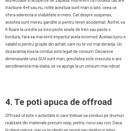
alunecoase si acoperite de zapada. Indiferent ca modelul tau are
tractiune 4×4 sau nu, rotile acestuia sunt mari si late, ceea ce
ofera aderenta si stabilitate in mers. Cat despre suspensii,
acestea sunt mereu gandite si pentru teren accidentat. Astfel, va
fi floare la ureche sa treci peste sinele de tren sau peste o
bordura, fara sa mai simti impactul acela incomod. Acelasi lucru e
valabil si pentru gropile din asfalt, care nu te vor mai deranja. Un
dezavantaj insa la condus este legat de consum. Deoarece
dimensiunile unui SUV sunt mari, greutatea este crescuta si are
aerodinamica mai slaba, se va ajunge la un consum mai ridicat.
4. Te poti apuca de offroad
Offroad-ul este o activitate in care trebuie sa conduci pe drumuri
realizate din materiale precum nisip, pietris, noroi sau roci. Daca
iti place natura, vrei sa te plimbi pe munti sau dealuri si adori