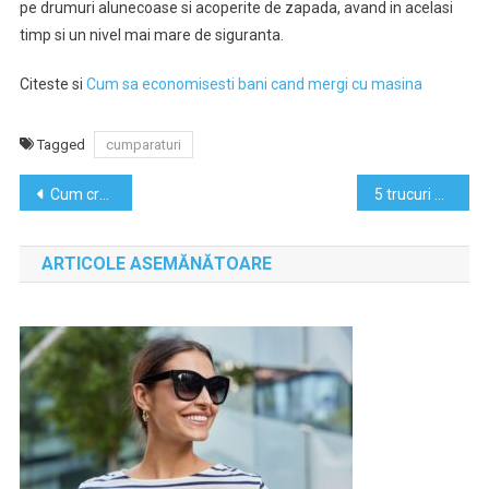
pe drumuri alunecoase si acoperite de zapada, avand in acelasi
timp si un nivel mai mare de siguranta.
Citeste si
Cum sa economisesti bani cand mergi cu masina
Tagged
cumparaturi
Navigare
Cum creezi o atmosfera prielnica pentru concentrare
5 trucuri eficiente pentru un dormitor relaxant
în
ARTICOLE ASEMĂNĂTOARE
articole