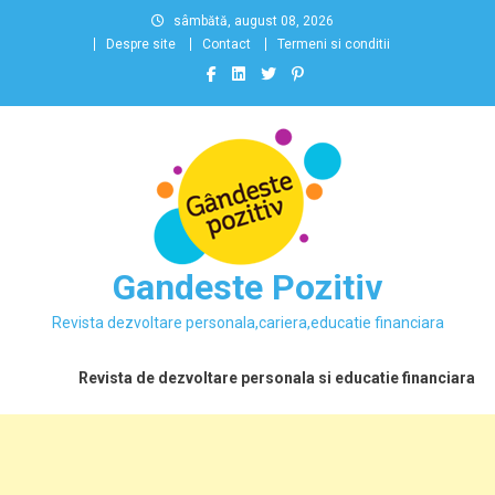
Skip
sâmbătă, august 08, 2026
to
Despre site
Contact
Termeni si conditii
content
Gandeste Pozitiv
Revista dezvoltare personala,cariera,educatie financiara
Revista de dezvoltare personala si educatie financiara