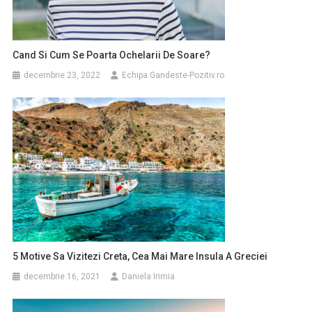
Cand Si Cum Se Poarta Ochelarii De Soare?
decembrie 23, 2022
Echipa Gandeste-Pozitiv.ro
5 Motive Sa Vizitezi Creta, Cea Mai Mare Insula A Greciei
decembrie 16, 2021
Daniela Irimia