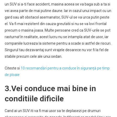
un SUV si a-ti face accident, masina aceea se va baga sub a ta si
vei avea parte de mai putine daune. Iar in cazul unui impact cu un
gard sau alt obstacol asemanator, SUV-ul se va urca putin peste
el. Va fi mai rezistent din cauza greutatii si nu se va lovi frontal
precum o masina joasa. Multe persoane cred ca SUV-urile se pot
rasturna! In realitate, acest lucru nu se intampla atat de usor, iar
companiile lucreaza la sisteme pentru a scade si astfel de riscuri.
Singurul tau dezavantaj sunt virajele deoarece nu vor fi la fel de
stabile precum cele ale unui sedan.
Citeste si
10 recomandări pentru a conduce în siguranță pe timp
de ploaie
3.Vei conduce mai bine in
conditiile dificile
Cand ai un SUV iti va fi mai usor sa te deplasezi pe drumuri