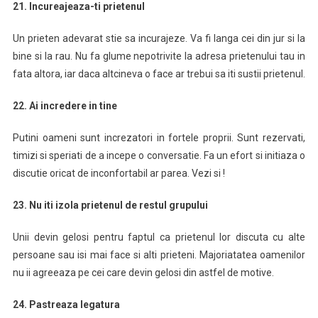
21. Incureajeaza-ti prietenul
Un prieten adevarat stie sa incurajeze. Va fi langa cei din jur si la
bine si la rau. Nu fa glume nepotrivite la adresa prietenului tau in
fata altora, iar daca altcineva o face ar trebui sa iti sustii prietenul.
22. Ai incredere in tine
Putini oameni sunt increzatori in fortele proprii. Sunt rezervati,
timizi si speriati de a incepe o conversatie. Fa un efort si initiaza o
discutie oricat de inconfortabil ar parea. Vezi si !
23. Nu iti izola prietenul de restul grupului
Unii devin gelosi pentru faptul ca prietenul lor discuta cu alte
persoane sau isi mai face si alti prieteni. Majoriatatea oamenilor
nu ii agreeaza pe cei care devin gelosi din astfel de motive.
24. Pastreaza legatura