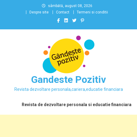
Skip
sâmbătă, august 08, 2026
to
Despre site
Contact
Termeni si conditii
content
Gandeste Pozitiv
Revista dezvoltare personala,cariera,educatie financiara
Revista de dezvoltare personala si educatie financiara