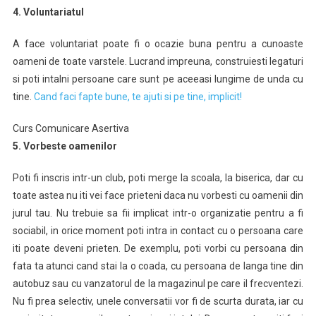
4. Voluntariatul
A face voluntariat poate fi o ocazie buna pentru a cunoaste
oameni de toate varstele. Lucrand impreuna, construiesti legaturi
si poti intalni persoane care sunt pe aceeasi lungime de unda cu
tine.
Cand faci fapte bune, te ajuti si pe tine, implicit!
Curs Comunicare Asertiva
5. Vorbeste oamenilor
Poti fi inscris intr-un club, poti merge la scoala, la biserica, dar cu
toate astea nu iti vei face prieteni daca nu vorbesti cu oamenii din
jurul tau. Nu trebuie sa fii implicat intr-o organizatie pentru a fi
sociabil, in orice moment poti intra in contact cu o persoana care
iti poate deveni prieten. De exemplu, poti vorbi cu persoana din
fata ta atunci cand stai la o coada, cu persoana de langa tine din
autobuz sau cu vanzatorul de la magazinul pe care il frecventezi.
Nu fi prea selectiv, unele conversatii vor fi de scurta durata, iar cu