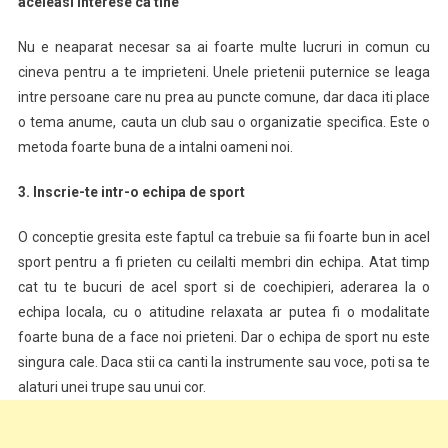
aceleasi interese ca tine
Nu e neaparat necesar sa ai foarte multe lucruri in comun cu
cineva pentru a te imprieteni. Unele prietenii puternice se leaga
intre persoane care nu prea au puncte comune, dar daca iti place
o tema anume, cauta un club sau o organizatie specifica. Este o
metoda foarte buna de a intalni oameni noi.
3. Inscrie-te intr-o echipa de sport
O conceptie gresita este faptul ca trebuie sa fii foarte bun in acel
sport pentru a fi prieten cu ceilalti membri din echipa. Atat timp
cat tu te bucuri de acel sport si de coechipieri, aderarea la o
echipa locala, cu o atitudine relaxata ar putea fi o modalitate
foarte buna de a face noi prieteni. Dar o echipa de sport nu este
singura cale. Daca stii ca canti la instrumente sau voce, poti sa te
alaturi unei trupe sau unui cor.