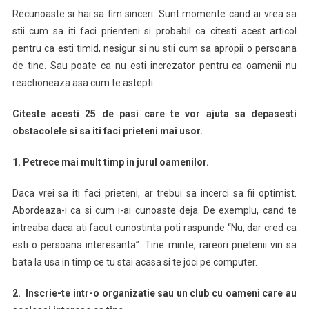
Recunoaste si hai sa fim sinceri. Sunt momente cand ai vrea sa
stii cum sa iti faci prienteni si probabil ca citesti acest articol
pentru ca esti timid, nesigur si nu stii cum sa apropii o persoana
de tine. Sau poate ca nu esti increzator pentru ca oamenii nu
reactioneaza asa cum te astepti.
Citeste acesti 25 de pasi care te vor ajuta sa depasesti
obstacolele si sa iti faci prieteni mai usor.
1. Petrece mai mult timp in jurul oamenilor.
Daca vrei sa iti faci prieteni, ar trebui sa incerci sa fii optimist.
Abordeaza-i ca si cum i-ai cunoaste deja. De exemplu, cand te
intreaba daca ati facut cunostinta poti raspunde “Nu, dar cred ca
esti o persoana interesanta”. Tine minte, rareori prietenii vin sa
bata la usa in timp ce tu stai acasa si te joci pe computer.
2. Inscrie-te intr-o organizatie sau un club cu oameni care au