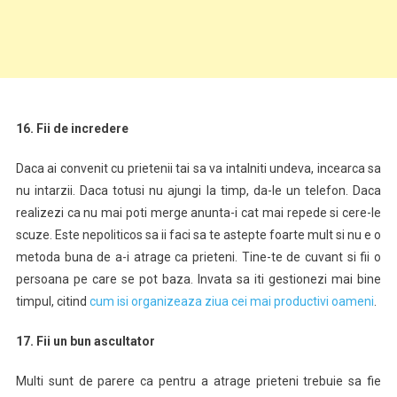
16. Fii de incredere
Daca ai convenit cu prietenii tai sa va intalniti undeva, incearca sa
nu intarzii. Daca totusi nu ajungi la timp, da-le un telefon. Daca
realizezi ca nu mai poti merge anunta-i cat mai repede si cere-le
scuze. Este nepoliticos sa ii faci sa te astepte foarte mult si nu e o
metoda buna de a-i atrage ca prieteni. Tine-te de cuvant si fii o
persoana pe care se pot baza. Invata sa iti gestionezi mai bine
timpul, citind
cum isi organizeaza ziua cei mai productivi oameni
.
17. Fii un bun ascultator
Multi sunt de parere ca pentru a atrage prieteni trebuie sa fie