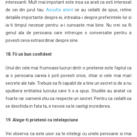
interesanti. Mult mai impotant este insa sa arati ca esti interesat
de cei din jurul tau.
Asculta atent
ce au ceilalti de spus, retine
detaliile importante despre ei, intreaba-i despre preferintele lor si
ia-ti timpul necesar pentru a-i cunoaste mai bine. Nu vrei sa fii
genul ala de persoana care intrerupe o conversatie pentru a
povesti ceva extraordinar despre sine.
18. Fii un bun confident
Unul din cele mai frumoase lucruri dintr-o prietenie este faptul ca
ai o persoana careia ii poti povesti orice, chiar si cele mai mari
secrete ale tale. Trebuie sa fii capabil de a tine un secret si de a nu
spulbera entitatea lucrului care ti s-a spus. Studiile au aratat ca
foarte rar oamenii stiu sa respecte un secret. Pentru ca ceilalti sa
se deschida in fata ta, e nevoie sa le castigi increderea.
19. Alege-ti prietenii cu intelepciune
Vei observa ca este usor sa te intelegi cu unele persoane si mai