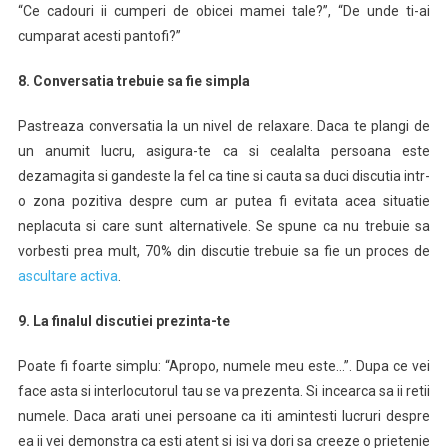
“Ce cadouri ii cumperi de obicei mamei tale?”, “De unde ti-ai
cumparat acesti pantofi?”
8. Conversatia trebuie sa fie simpla
Pastreaza conversatia la un nivel de relaxare. Daca te plangi de
un anumit lucru, asigura-te ca si cealalta persoana este
dezamagita si gandeste la fel ca tine si cauta sa duci discutia intr-
o zona pozitiva despre cum ar putea fi evitata acea situatie
neplacuta si care sunt alternativele. Se spune ca nu trebuie sa
vorbesti prea mult, 70% din discutie trebuie sa fie un proces de
ascultare activa
.
9. La finalul discutiei prezinta-te
Poate fi foarte simplu: “Apropo, numele meu este…”. Dupa ce vei
face asta si interlocutorul tau se va prezenta. Si incearca sa ii retii
numele. Daca arati unei persoane ca iti amintesti lucruri despre
ea ii vei demonstra ca esti atent si isi va dori sa creeze o prietenie