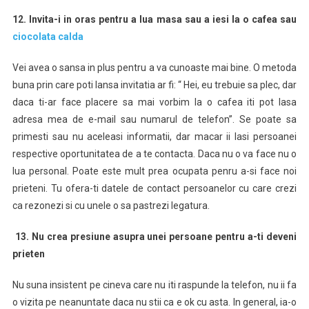
12. Invita-i in oras pentru a lua masa sau a iesi la o cafea sau
ciocolata calda
Vei avea o sansa in plus pentru a va cunoaste mai bine. O metoda
buna prin care poti lansa invitatia ar fi: “ Hei, eu trebuie sa plec, dar
daca ti-ar face placere sa mai vorbim la o cafea iti pot lasa
adresa mea de e-mail sau numarul de telefon”. Se poate sa
primesti sau nu aceleasi informatii, dar macar ii lasi persoanei
respective oportunitatea de a te contacta. Daca nu o va face nu o
lua personal. Poate este mult prea ocupata penru a-si face noi
prieteni. Tu ofera-ti datele de contact persoanelor cu care crezi
ca rezonezi si cu unele o sa pastrezi legatura.
13. Nu crea presiune asupra unei persoane pentru a-ti deveni
prieten
Nu suna insistent pe cineva care nu iti raspunde la telefon, nu ii fa
o vizita pe neanuntate daca nu stii ca e ok cu asta. In general, ia-o