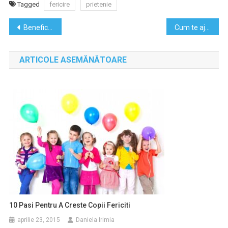
Tagged
fericire
prietenie
Navigare
Beneficiile meditatiei zilnice pentru echilibru interior
Cum te ajuta vizualizarea in atingerea succesului
în
ARTICOLE ASEMĂNĂTOARE
articole
10 Pasi Pentru A Creste Copii Fericiti
aprilie 23, 2015
Daniela Irimia