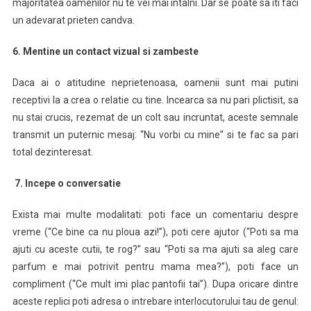
majoritatea oamenilor nu te vei mai intalni. Dar se poate sa iti faci
un adevarat prieten candva.
6. Mentine un contact vizual si zambeste
Daca ai o atitudine neprietenoasa, oamenii sunt mai putini
receptivi la a crea o relatie cu tine. Incearca sa nu pari plictisit, sa
nu stai crucis, rezemat de un colt sau incruntat, aceste semnale
transmit un puternic mesaj: “Nu vorbi cu mine” si te fac sa pari
total dezinteresat.
7. Incepe o conversatie
Exista mai multe modalitati: poti face un comentariu despre
vreme (“Ce bine ca nu ploua azi!”), poti cere ajutor (“Poti sa ma
ajuti cu aceste cutii, te rog?” sau “Poti sa ma ajuti sa aleg care
parfum e mai potrivit pentru mama mea?”), poti face un
compliment (“Ce mult imi plac pantofii tai”). Dupa oricare dintre
aceste replici poti adresa o intrebare interlocutorului tau de genul: