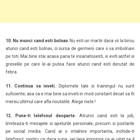
10. Nu munci cand esti bolnav.
Nu esti un martir daca vii la birou
atunci cand esti bolnav, ci sursa de germeni care ii va imbolnavi
pe toti. Mai bine stai acasa pana te insanatosesti, si eviti astfel si
greselile pe care le-ai putea face atunci cand esti derutat de
febra.
11. Continua sa inveti.
Diplomele tale si trainingul nu sunt
suficiente, asa ca e mai bine sa inveti in mod constant decat sa fii
mereu ultimul care afla noutatile. Alege niste !
12. Pune-ti telefonul deoparte.
Atrunci cand esti la job,
limiteaza-ti mesajele si apelurile personale, precum si postarile
pe social media. Cand ai o intalnire importanta, inchide-ti
telefonul, pentru ca daca suna, vei lasa impresia ca ai uitat sa il