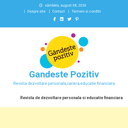
Skip
sâmbătă, august 08, 2026
to
Despre site
Contact
Termeni si conditii
content
Gandeste Pozitiv
Revista dezvoltare personala,cariera,educatie financiara
Revista de dezvoltare personala si educatie financiara