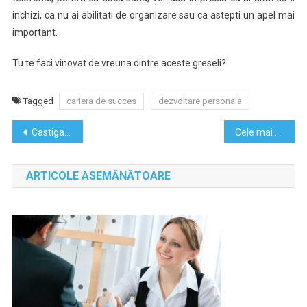
inchizi, ca nu ai abilitati de organizare sau ca astepti un apel mai
important.
Tu te faci vinovat de vreuna dintre aceste greseli?
Tagged
cariera de succes
dezvoltare personala
Navigare
Castiga o tabara de 2 saptamani in Anglia, oferita de Mirunette International Education!
Cele mai frumoase citate de dragoste
în
ARTICOLE ASEMĂNĂTOARE
articole