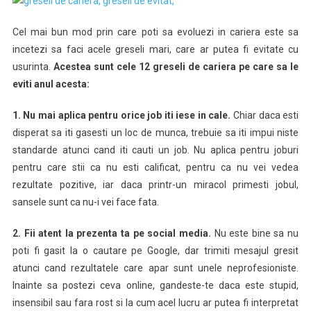
Greseli
De
Cel mai bun mod prin care poti sa evoluezi in cariera este sa
Cariera
incetezi sa faci acele greseli mari, care ar putea fi evitate cu
De
usurinta.
Acestea sunt cele 12 greseli de cariera pe care sa le
Evitat
eviti anul acesta:
Anul
Acesta
1. Nu mai aplica pentru orice job iti iese in cale.
Chiar daca esti
disperat sa iti gasesti un loc de munca, trebuie sa iti impui niste
standarde atunci cand iti cauti un job. Nu aplica pentru joburi
pentru care stii ca nu esti calificat, pentru ca nu vei vedea
rezultate pozitive, iar daca printr-un miracol primesti jobul,
sansele sunt ca nu-i vei face fata.
2. Fii atent la prezenta ta pe social media.
Nu este bine sa nu
poti fi gasit la o cautare pe Google, dar trimiti mesajul gresit
atunci cand rezultatele care apar sunt unele neprofesioniste.
Inainte sa postezi ceva online, gandeste-te daca este stupid,
insensibil sau fara rost si la cum acel lucru ar putea fi interpretat