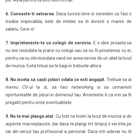
job. Asta pentru ca esti neinformat.
6. Cunoaste-ti valoarea.
Daca lucrezi bine si consideri ca faci o
treaba impecabila, este de inteles sa iti doresti o marire de
salariu. Cere-o!
7. Imprieteneste-te cu colegii de serviciu.
E o idee proasta sa
nu iesi niciodata la pranz cu colegii sau sa nu fii prioetenos cu ei,
pentru ca nu stii niciodata cand vei avea nevoie de un aliat la locul
de munca. Evita totusi sa te bagi in treburile altora.
8. Nu inceta sa cauti joburi odata ce esti angajat.
Trebuie sa ai
mereu CV-ul la zi, sa faci networking si sa urmaresti
oportunitatile de joburi in domeniul tau. Aminteste-ti ca vrei sa fii
pregatit pentru orice eventualitate.
9. Nu te mai plange atat.
Cu totii ne lovim la locul de munca si de
aspecte mai neplacute, dar daca te plangi tot timpul, ii vei irita pe
cei din cercul tau profesional si personal. Daca intr-adevar nu iti