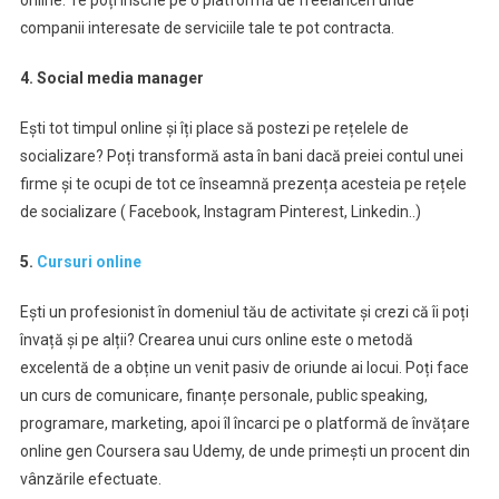
companii interesate de serviciile tale te pot contracta.
4. Social media manager
Ești tot timpul online și îți place să postezi pe rețelele de
socializare? Poți transformă asta în bani dacă preiei contul unei
firme și te ocupi de tot ce înseamnă prezența acesteia pe rețele
de socializare ( Facebook, Instagram Pinterest, Linkedin..)
5.
Cursuri online
Ești un profesionist în domeniul tău de activitate și crezi că îi poți
învață și pe alții? Crearea unui curs online este o metodă
excelentă de a obține un venit pasiv de oriunde ai locui. Poți face
un curs de comunicare, finanțe personale, public speaking,
programare, marketing, apoi îl încarci pe o platformă de învățare
online gen Coursera sau Udemy, de unde primești un procent din
vânzările efectuate.