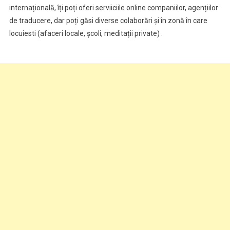
internațională, îți poți oferi serviiciile online companiilor, agențiilor
de traducere, dar poți găsi diverse colaborări și în zonă în care
locuiesti (afaceri locale, școli, meditații private) .