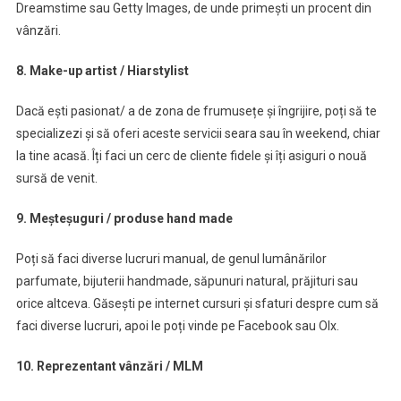
Dreamstime sau Getty Images, de unde primești un procent din
vânzări.
8. Make-up artist / Hiarstylist
Dacă ești pasionat/ a de zona de frumusețe și îngrijire, poți să te
specializezi și să oferi aceste servicii seara sau în weekend, chiar
la tine acasă. Îți faci un cerc de cliente fidele și îți asiguri o nouă
sursă de venit.
9. Meșteșuguri / produse hand made
Poți să faci diverse lucruri manual, de genul lumânărilor
parfumate, bijuterii handmade, săpunuri natural, prăjituri sau
orice altceva. Găsești pe internet cursuri și sfaturi despre cum să
faci diverse lucruri, apoi le poți vinde pe Facebook sau Olx.
10. Reprezentant vânzări / MLM