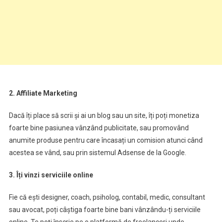
2. Affiliate Marketing
Dacă îți place să scrii și ai un blog sau un site, îți poți monetiza
foarte bine pasiunea vânzând publicitate, sau promovând
anumite produse pentru care încasați un comision atunci când
acestea se vând, sau prin sistemul Adsense de la Google.
3. Îți vinzi serviciile online
Fie că ești designer, coach, psiholog, contabil, medic, consultant
sau avocat, poți câștiga foarte bine bani vânzându-ți serviciile
online. Te poți înscrie pe o platformă de freelanceri unde