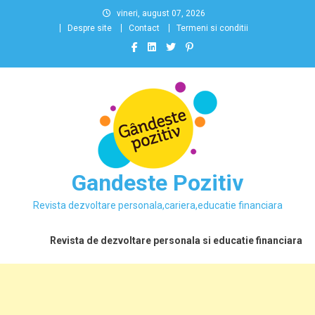
Skip
vineri, august 07, 2026
to
Despre site
Contact
Termeni si conditii
content
Gandeste Pozitiv
Revista dezvoltare personala,cariera,educatie financiara
Revista de dezvoltare personala si educatie financiara