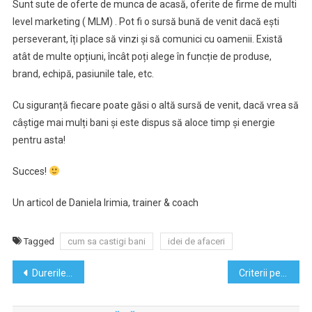
Sunt sute de oferte de munca de acasă, oferite de firme de multi
level marketing ( MLM) . Pot fi o sursă bună de venit dacă ești
perseverant, îți place să vinzi și să comunici cu oamenii. Există
atât de multe opțiuni, încât poți alege în funcție de produse,
brand, echipă, pasiunile tale, etc.
Cu siguranță fiecare poate găsi o altă sursă de venit, dacă vrea să
câștige mai mulți bani și este dispus să aloce timp și energie
pentru asta!
Succes!
Un articol de Daniela Irimia, trainer & coach
Tagged
cum sa castigi bani
idei de afaceri
Navigare
Durerile de spate – cauze si remedii
Criterii pentru evaluarea online a competențelor la elevilor
în