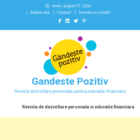
Skip
vineri, august 07, 2026
to
Despre site
Contact
Termeni si conditii
content
Gandeste Pozitiv
Revista dezvoltare personala,cariera,educatie financiara
Revista de dezvoltare personala si educatie financiara