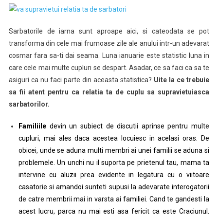
Sarbatorile de iarna sunt aproape aici, si cateodata se pot
transforma din cele mai frumoase zile ale anului intr-un adevarat
cosmar fara sa-ti dai seama. Luna ianuarie este statistic luna in
care cele mai multe cupluri se despart. Asadar, ce sa faci ca sa te
asiguri ca nu faci parte din aceasta statistica?
Uite la ce trebuie
sa fii atent pentru ca relatia ta de cuplu sa supravietuiasca
sarbatorilor.
Familiile
devin un subiect de discutii aprinse pentru multe
cupluri, mai ales daca acestea locuiesc in acelasi oras. De
obicei, unde se aduna multi membri ai unei familii se aduna si
problemele. Un unchi nu il suporta pe prietenul tau, mama ta
intervine cu aluzii prea evidente in legatura cu o viitoare
casatorie si amandoi sunteti supusi la adevarate interogatorii
de catre membrii mai in varsta ai familiei. Cand te gandesti la
acest lucru, parca nu mai esti asa fericit ca este Craciunul.