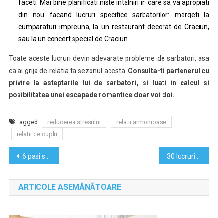
faceti. Mai bine planificati niste intalniri in care sa va apropiati
din nou facand lucruri specifice sarbatorilor: mergeti la
cumparaturi impreuna, la un restaurant decorat de Craciun,
sau la un concert special de Craciun.
Toate aceste lucruri devin adevarate probleme de sarbatori, asa
ca ai grija de relatia ta sezonul acesta.
Consulta-ti partenerul cu
privire la asteptarile lui de sarbatori, si luati in calcul si
posibilitatea unei escapade romantice doar voi doi.
Tagged
reducerea stresului
relatii armonioase
relatii de cuplu
Navigare
6 pasi sa fii mai fericit la locul de munca
30 lucruri pe care sa le faci inainte sa mori
în
ARTICOLE ASEMĂNĂTOARE
articole