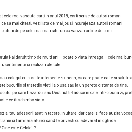
tat cele mai vandute carti in anul 2018, carti scrise de autori romani
e sa mai citesti, vezi lista de mai jos si incurajeaza autorii romani
itorii de pe cele mai mari site-uri cu vanzari online de carti.
ruia i-ai daruit timp de multi ani – poate o viata intreaga – cele mai bun
ri, sentimente si realizari ale tale.
sau colegul cu care te intersectezi uneori, cu care poate ca te si saluti si
este bucuriile si tristetile vietii la o usa sau la un perete distanta de tine.
cutul pe care hazardul sau Destinul ti-l aduce in cale intr-o buna zi, pre
atie ce iti schimba viata.
z al tau adeseori lasat in tacere, in uitare, dar care isi face auzita voce
tranie si familiara atunci cand te privesti cu adevarat in oglinda.
? Cine este Celalalt?