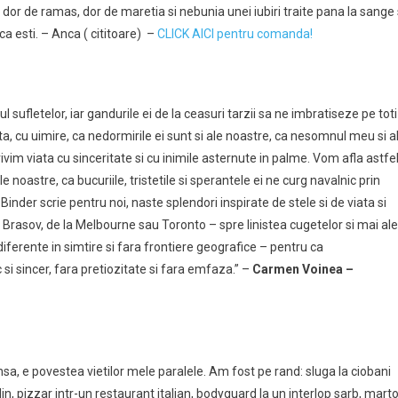
 dor de ramas, dor de maretia si nebunia unei iubiri traite pana la sange 
 ca esti. – Anca ( cititoare) –
CLICK AICI pentru comanda!
ul sufletelor, iar gandurile ei de la ceasuri tarzii sa ne imbratiseze pe toti
ta, cu uimire, ca nedormirile ei sunt si ale noastre, ca nesomnul meu si a
rivim viata cu sinceritate si cu inimile asternute in palme. Vom afla astfel
ale noastre, ca bucuriile, tristetile si sperantele ei ne curg navalnic prin
a Binder scrie pentru noi, naste splendori inspirate de stele si de viata si
n Brasov, de la Melbourne sau Toronto – spre linistea cugetelor si mai al
diferente in simtire si fara frontiere geografice – pentru ca
c si sincer, fara pretiozitate si fara emfaza.” –
Carmen Voinea –
sa, e povestea vietilor mele paralele. Am fost pe rand: sluga la ciobani
in, pizzar intr-un restaurant italian, bodyguard la un interlop sarb, mart