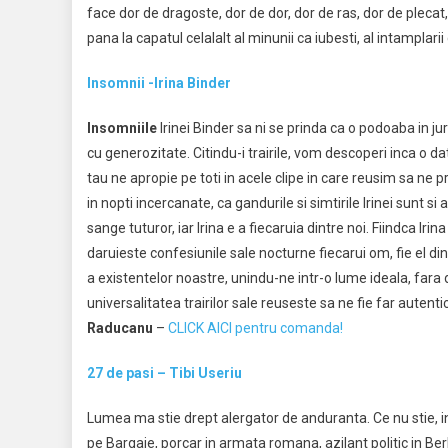
face dor de dragoste, dor de dor, dor de ras, dor de plecat,
pana la capatul celalalt al minunii ca iubesti, al intamplarii
Insomnii -Irina Binder
Insomniile
Irinei Binder sa ni se prinda ca o podoaba in jur
cu generozitate. Citindu-i trairile, vom descoperi inca o da
tau ne apropie pe toti in acele clipe in care reusim sa ne p
in nopti incercanate, ca gandurile si simtirile Irinei sunt si 
sange tuturor, iar Irina e a fiecaruia dintre noi. Fiindca Irin
daruieste confesiunile sale nocturne fiecarui om, fie el di
a existentelor noastre, unindu-ne intr-o lume ideala, fara 
universalitatea trairilor sale reuseste sa ne fie far autenti
Raducanu
–
CLICK AICI pentru comanda!
27 de pasi – Tibi Useriu
Lumea ma stie drept alergator de anduranta. Ce nu stie, in
pe Bargaie, porcar in armata romana, azilant politic in Berl