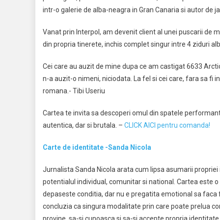
intr-o galerie de alba-neagra in Gran Canaria si autor de j
Vanat prin Interpol, am devenit client al unei puscarii de
din propria tinerete, inchis complet singur intre 4 ziduri al
Cei care au auzit de mine dupa ce am castigat 6633 Arctic
n-a auzit-o nimeni, niciodata. La fel si cei care, fara sa f
romana.- Tibi Useriu
Cartea te invita sa descoperi omul din spatele performante
autentica, dar si brutala. –
CLICK AICI pentru comanda!
Carte de identitate -Sanda Nicola
Jurnalista Sanda Nicola arata cum lipsa asumarii propriei
potentialul individual, comunitar si national. Cartea este o 
depaseste conditia, dar nu e pregatita emotional sa faca f
concluzia ca singura modalitate prin care poate prelua cont
provine, sa-si cunoasca si sa-si accepte propria identitate s