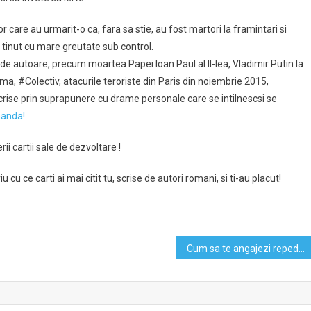
r care au urmarit-o ca, fara sa stie, au fost martori la framintari si
a tinut cu mare greutate sub control.
 de autoare, precum moartea Papei Ioan Paul al II-lea, Vladimir Putin la
a, #Colectiv, atacurile teroriste din Paris din noiembrie 2015,
scrise prin suprapunere cu drame personale care se intilnescsi se
manda!
ii cartii sale de dezvoltare !
u ce carti ai mai citit tu, scrise de autori romani, si ti-au placut!
Cum sa te angajezi repede cand te muti in alta tara