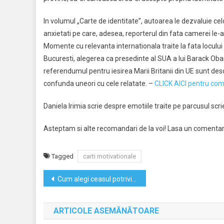
In volumul „Carte de identitate”, autoarea le dezvaluie celo
anxietati pe care, adesea, reporterul din fata camerei le-
Momente cu relevanta internationala traite la fata locului
Bucuresti, alegerea ca presedinte al SUA a lui Barack Obam
referendumul pentru iesirea Marii Britanii din UE sunt de
confunda uneori cu cele relatate. –
CLICK AICI pentru co
Daniela Irimia scrie despre emotiile traite pe parcusul scrier
Asteptam si alte recomandari de la voi! Lasa un comentariu c
Tagged
carti motivationale
Navigare
Cum alegi ceasul potrivit stilului tau
în
ARTICOLE ASEMĂNĂTOARE
articole