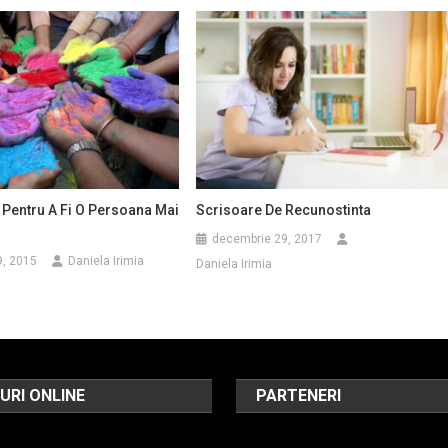
 Pentru A Fi O Persoana Mai
Scrisoare De Recunostinta
decembrie 29, 2017
9, 2015
Daniela Irimia
Daniela Irimia
URI ONLINE
PARTENERI