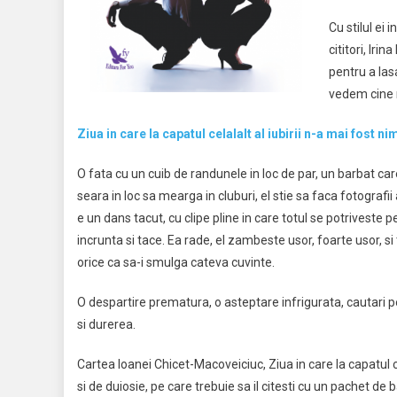
Cu stilul ei 
cititori, Iri
pentru a las
vedem cine n
Ziua in care la capatul celalalt al iubirii n-a mai fost
O fata cu un cuib de randunele in loc de par, un barbat c
seara in loc sa mearga in cluburi, el stie sa faca fotografii
e un dans tacut, cu clipe pline in care totul se potriveste pe
incrunta si tace. Ea rade, el zambeste usor, foarte usor, si
orice ca sa-i smulga cateva cuvinte.
O despartire prematura, o asteptare infrigurata, cautari p
si durerea.
Cartea Ioanei Chicet-Macoveiciuc, Ziua in care la capatul c
si de duiosie, pe care trebuie sa il citesti cu un pachet de b