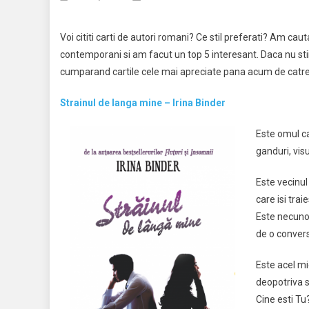
Voi cititi carti de autori romani? Ce stil preferati? Am cau
contemporani si am facut un top 5 interesant. Daca nu stii c
cumparand cartile cele mai apreciate pana acum de catre cit
Strainul de langa mine – Irina Binder
Este omul ca
ganduri, visu
Este vecinul 
care isi trai
Este necunos
de o convers
Este acel mie
deopotriva s
Cine esti Tu