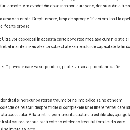
afuri armate. Am evadat din doua inchisori europene, dar nu si din a treia
 maxima securitate. Drept urmare, timp de aproape 10 ani am lipsit la apel
be, foarte groase.
 Ultra vor descoperi in aceasta carte povestea mea asa cum n-o stie si
i intrebat inainte, m-au ales ca subiect al examenului de capacitate la limb
i. O poveste care va surprinde si, poate, va soca, promitand sa fie
 identitati si nerecunoasterea traumelor ne impiedica sa ne atingem
colectie de relatari despre fricile si complexele unei tinere femei care isi
ata succesului. Aflata intr-o permanenta cautare a echilibrului, ajunge l
rolul asupra propriei vieti este sa inteleaga trecutul familiei din care
i sa invete sa ierte.