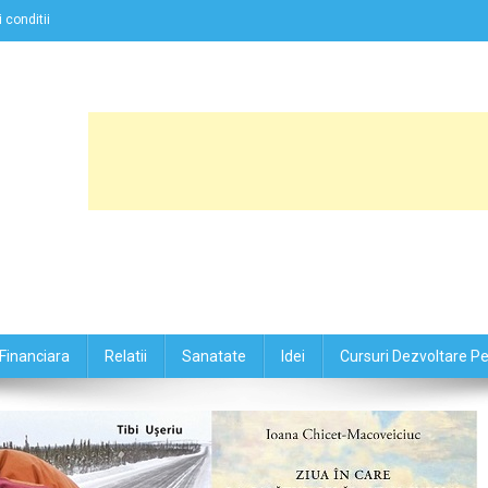
 conditii
Financiara
Relatii
Sanatate
Idei
Cursuri Dezvoltare P