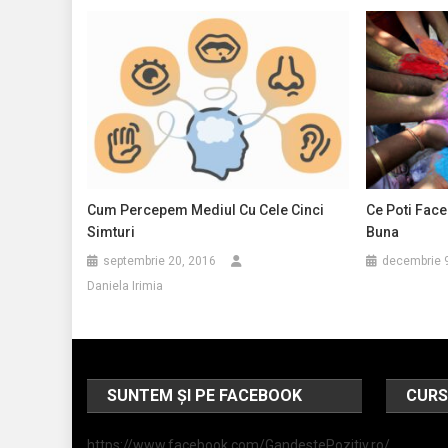
Cum Percepem Mediul Cu Cele Cinci
Ce Poti Face
Simturi
Buna
septembrie 20, 2016
decembrie 
Daniela Irimia
SUNTEM ȘI PE FACEBOOK
CURS
https://www.facebook.com/GandestePozitiv.ro/