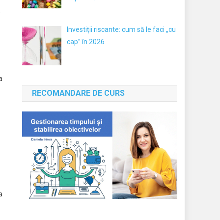
.
Investiții riscante: cum să le faci „cu
cap” în 2026
a
RECOMANDARE DE CURS
a