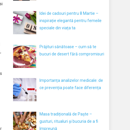
si
Idei de cadouri pentru 8 Martie –
inspirație elegantă pentru femeile
speciale din viața ta
l
Prăjituri sănătoase – cum să te
,
bucuri de desert fără compromisuri
es
Importanța analizelor medicale: de
ce prevenția poate face diferența
Masa tradițională de Paște –
gusturi, ritualuri și bucuria de a fi
împreună
or