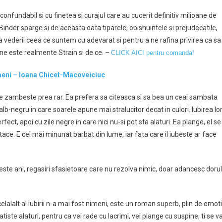
inconfundabil si cu finetea si curajul care au cucerit definitiv milioane de
na Binder sparge si de aceasta data tiparele, obisnuintele si prejudecatile,
a vederii ceea ce suntem cu adevarat si pentru a ne rafina privirea ca sa
e este realmente Strain si de ce. –
CLICK AICI pentru comanda!
 nimeni – Ioana Chicet-Macoveiciuc
are zambeste prea rar. Ea prefera sa citeasca si sa bea un ceai sambata
 alb-negru in care soarele apune mai stralucitor decat in culori. Iubirea lo
rfect, apoi cu zile negre in care nici nu-si pot sta alaturi. Ea plange, el se
 tace. E cel mai minunat barbat din lume, iar fata care il iubeste ar face
este ani, regasiri sfasietoare care nu rezolva nimic, doar adancesc dorul
elalalt al iubirii n-a mai fost nimeni, este un roman superb, plin de emot
atiste alaturi, pentru ca vei rade cu lacrimi, vei plange cu suspine, ti se v