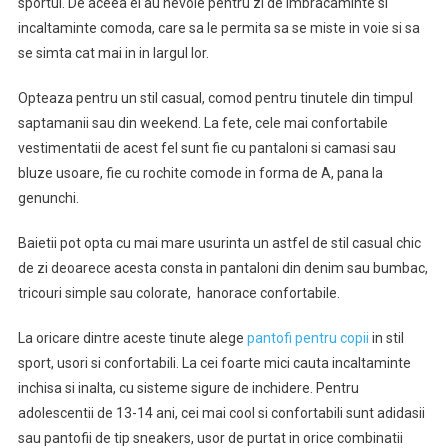
sportul. De aceea ei au nevoie pentru zi de imbracaminte si
incaltaminte comoda, care sa le permita sa se miste in voie si sa
se simta cat mai in in largul lor.
Opteaza pentru un stil casual, comod pentru tinutele din timpul
saptamanii sau din weekend. La fete, cele mai confortabile
vestimentatii de acest fel sunt fie cu pantaloni si camasi sau
bluze usoare, fie cu rochite comode in forma de A, pana la
genunchi.
Baietii pot opta cu mai mare usurinta un astfel de stil casual chic
de zi deoarece acesta consta in pantaloni din denim sau bumbac,
tricouri simple sau colorate, hanorace confortabile.
La oricare dintre aceste tinute alege
pantofi pentru copii
in stil
sport, usori si confortabili. La cei foarte mici cauta incaltaminte
inchisa si inalta, cu sisteme sigure de inchidere. Pentru
adolescentii de 13-14 ani, cei mai cool si confortabili sunt adidasii
sau pantofii de tip sneakers, usor de purtat in orice combinatii