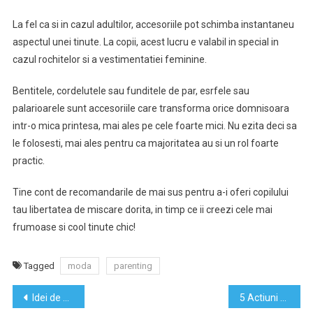
La fel ca si in cazul adultilor, accesoriile pot schimba instantaneu
aspectul unei tinute. La copii, acest lucru e valabil in special in
cazul rochitelor si a vestimentatiei feminine.
Bentitele, cordelutele sau funditele de par, esrfele sau
palarioarele sunt accesoriile care transforma orice domnisoara
intr-o mica printesa, mai ales pe cele foarte mici. Nu ezita deci sa
le folosesti, mai ales pentru ca majoritatea au si un rol foarte
practic.
Tine cont de recomandarile de mai sus pentru a-i oferi copilului
tau libertatea de miscare dorita, in timp ce ii creezi cele mai
frumoase si cool tinute chic!
Tagged
moda
parenting
Navigare
Idei de cadouri pentru Ziua Indragostitilor aproape gratis
5 Actiuni esentiale pentru siguranta financiara