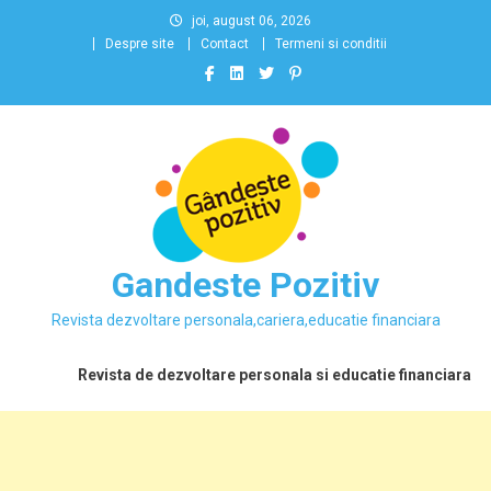
Skip
joi, august 06, 2026
to
Despre site
Contact
Termeni si conditii
content
Gandeste Pozitiv
Revista dezvoltare personala,cariera,educatie financiara
Revista de dezvoltare personala si educatie financiara