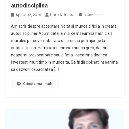
autodisciplina
Daniela Irimia
La
Aprilie 12, 2016
3 Comentarii
Harnicia
Am scris despre acceptare, voita si munca dificila in creara
Si
autodisciplinei. Acum detaliem si ce inseamna harnicia si
Perseverenta
mai ales perseverenta fara de care nu poti ajunge la
Desavarsesc
autodisciplina. Harnicia inseamna munca grea, dar nu
Autodisciplina
neaparat provocatoare sau dificila. Inseamna doar ca
investesti mult timp in munca ta. Sa fii disciplinat inseamna
sa dezvolti capacitatea […]
Citește mai mult