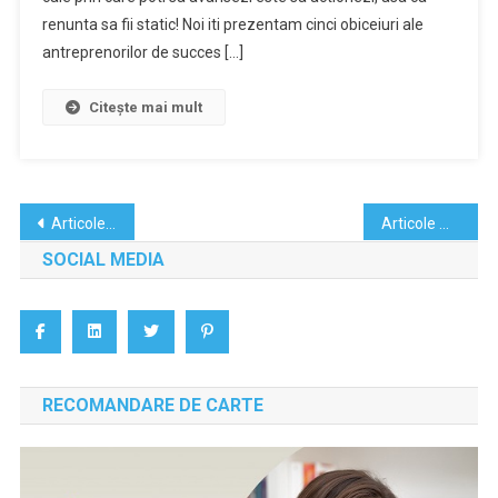
renunta sa fii static! Noi iti prezentam cinci obiceiuri ale
antreprenorilor de succes […]
Citește mai mult
Navigare
Articole mai vechi
Articole mai noi
în
SOCIAL MEDIA
articole
RECOMANDARE DE CARTE