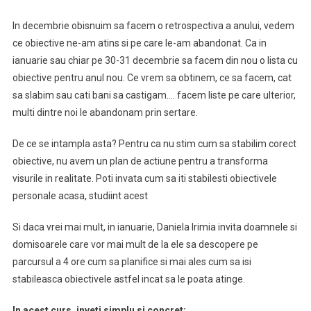
In decembrie obisnuim sa facem o retrospectiva a anului, vedem
ce obiective ne-am atins si pe care le-am abandonat. Ca in
ianuarie sau chiar pe 30-31 decembrie sa facem din nou o lista cu
obiective pentru anul nou. Ce vrem sa obtinem, ce sa facem, cat
sa slabim sau cati bani sa castigam…. facem liste pe care ulterior,
multi dintre noi le abandonam prin sertare.
De ce se intampla asta? Pentru ca nu stim cum sa stabilim corect
obiective, nu avem un plan de actiune pentru a transforma
visurile in realitate. Poti invata cum sa iti stabilesti obiectivele
personale acasa, studiint acest
Si daca vrei mai mult, in ianuarie, Daniela Irimia invita doamnele si
domisoarele care vor mai mult de la ele sa descopere pe
parcursul a 4 ore cum sa planifice si mai ales cum sa isi
stabileasca obiectivele astfel incat sa le poata atinge.
In acest curs, inveti simplu si concret: