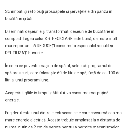
Schimbați și refolosiți prosoapele și șervețelele din pânză în
bucătărie și băi.
Diseminati deșeurile și transformați deșeurile de bucătărie în
compost. Legea celor 3 R: RECICLARE este bună, dar este mult
mai important să REDUCEȚI consumul iresponsabil și inutil și
REUTILIZAȚI bunurile.
În ceea ce privește mașina de spălat, selectați programul de
spălare scurt, care folosește 60 de litri de apă, față de cei 100 de
litri ai unui program lung.
Acoperiți tigăile în timpul gătitului: va consuma mai puțină
energie.
Frigiderul este unul dintre electrocasnicele care consumă cea mai
mare energie electrică. Acesta trebuie amplasat la o distanta de
nu mai putin de 2 cm de perete pentru a permite mecanismelor