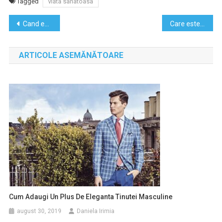
Tagged
viata sanatoasa
Navigare
Cand este indicat sa apelezi la un credit rapid?
Care este legatura intre sanatatea mintala si succesul in cariera?
în
ARTICOLE ASEMĂNĂTOARE
articole
Cum Adaugi Un Plus De Eleganta Tinutei Masculine
august 30, 2019
Daniela Irimia