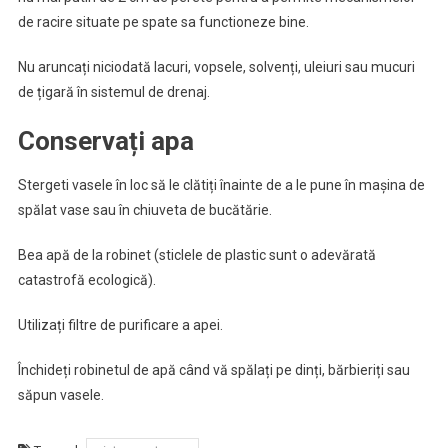
de racire situate pe spate sa functioneze bine.
Nu aruncați niciodată lacuri, vopsele, solvenți, uleiuri sau mucuri
de țigară în sistemul de drenaj.
Conservați apa
Stergeti vasele în loc să le clătiți înainte de a le pune în mașina de
spălat vase sau în chiuveta de bucătărie.
Bea apă de la robinet (sticlele de plastic sunt o adevărată
catastrofă ecologică).
Utilizați filtre de purificare a apei.
Închideți robinetul de apă când vă spălați pe dinți, bărbieriți sau
săpun vasele.