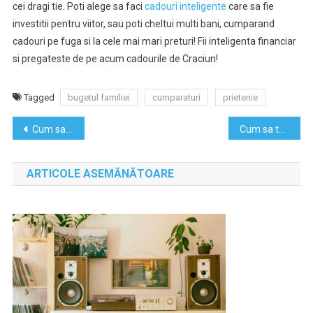
cei dragi tie. Poti alege sa faci
cadouri inteligente
care sa fie
investitii pentru viitor, sau poti cheltui multi bani, cumparand
cadouri pe fuga si la cele mai mari preturi! Fii inteligenta financiar
si pregateste de pe acum cadourile de Craciun!
Tagged
bugetul familiei
cumparaturi
prietenie
Navigare
Cum sa intri in categoria oamenilor de succes
Cum sa te faci placut de ceilalti, in 10 pasi!
în
ARTICOLE ASEMĂNĂTOARE
articole