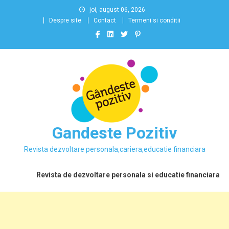
Skip
joi, august 06, 2026
to
Despre site
Contact
Termeni si conditii
content
Gandeste Pozitiv
Revista dezvoltare personala,cariera,educatie financiara
Revista de dezvoltare personala si educatie financiara