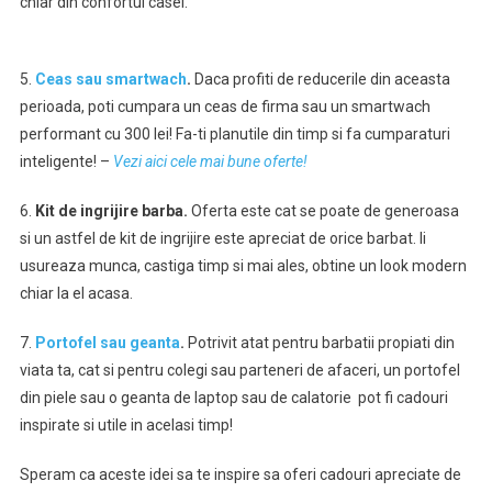
chiar din confortul casei.
5.
Ceas sau smartwach
.
Daca profiti de reducerile din aceasta
perioada, poti cumpara un ceas de firma sau un smartwach
performant cu 300 lei! Fa-ti planutile din timp si fa cumparaturi
inteligente! –
Vezi aici cele mai bune oferte!
6.
Kit de ingrijire barba.
Oferta este cat se poate de generoasa
si un astfel de kit de ingrijire este apreciat de orice barbat. Ii
usureaza munca, castiga timp si mai ales, obtine un look modern
chiar la el acasa.
7.
Portofel sau geanta
.
Potrivit atat pentru barbatii propiati din
viata ta, cat si pentru colegi sau parteneri de afaceri, un portofel
din piele sau o geanta de laptop sau de calatorie pot fi cadouri
inspirate si utile in acelasi timp!
Speram ca aceste idei sa te inspire sa oferi cadouri apreciate de