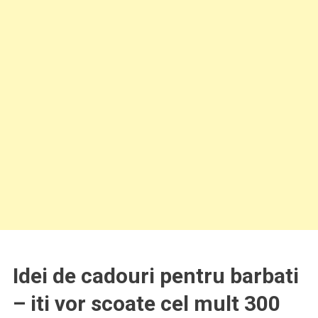
Idei de cadouri pentru barbati
– iti vor scoate cel mult 300