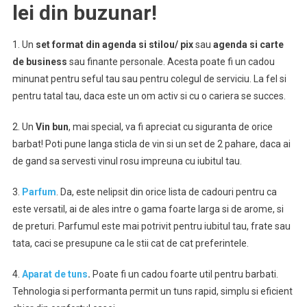
lei din buzunar!
1. Un
set format din agenda si stilou/ pix
sau
agenda si carte
de business
sau finante personale. Acesta poate fi un cadou
minunat pentru seful tau sau pentru colegul de serviciu. La fel si
pentru tatal tau, daca este un om activ si cu o cariera se succes.
2. Un
Vin bun
, mai special, va fi apreciat cu siguranta de orice
barbat! Poti pune langa sticla de vin si un set de 2 pahare, daca ai
de gand sa servesti vinul rosu impreuna cu iubitul tau.
3.
Parfum
. Da, este nelipsit din orice lista de cadouri pentru ca
este versatil, ai de ales intre o gama foarte larga si de arome, si
de preturi. Parfumul este mai potrivit pentru iubitul tau, frate sau
tata, caci se presupune ca le stii cat de cat preferintele.
4.
Aparat de tuns
.
Poate fi un cadou foarte util pentru barbati.
Tehnologia si performanta permit un tuns rapid, simplu si eficient