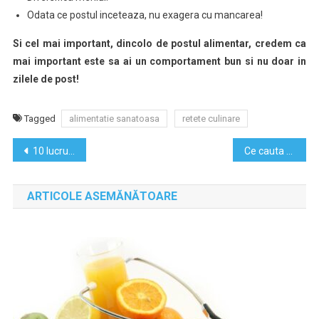
Odata ce postul inceteaza, nu exagera cu mancarea!
Si cel mai important, dincolo de postul alimentar, credem ca
mai important este sa ai un comportament bun si nu doar in
zilele de post!
Tagged
alimentatie sanatoasa
retete culinare
Navigare
10 lucruri pe care sa nu le treci niciodata in CV
Ce cauta femeile moderne la un barbat. Poti raspunde provocarii?
în
ARTICOLE ASEMĂNĂTOARE
articole