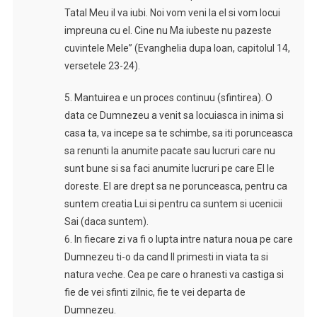
Tatal Meu il va iubi. Noi vom veni la el si vom locui
impreuna cu el. Cine nu Ma iubeste nu pazeste
cuvintele Mele” (Evanghelia dupa Ioan, capitolul 14,
versetele 23-24).
5. Mantuirea e un proces continuu (sfintirea). O
data ce Dumnezeu a venit sa locuiasca in inima si
casa ta, va incepe sa te schimbe, sa iti porunceasca
sa renunti la anumite pacate sau lucruri care nu
sunt bune si sa faci anumite lucruri pe care El le
doreste. El are drept sa ne porunceasca, pentru ca
suntem creatia Lui si pentru ca suntem si ucenicii
Sai (daca suntem).
6. In fiecare zi va fi o lupta intre natura noua pe care
Dumnezeu ti-o da cand Il primesti in viata ta si
natura veche. Cea pe care o hranesti va castiga si
fie de vei sfinti zilnic, fie te vei departa de
Dumnezeu.