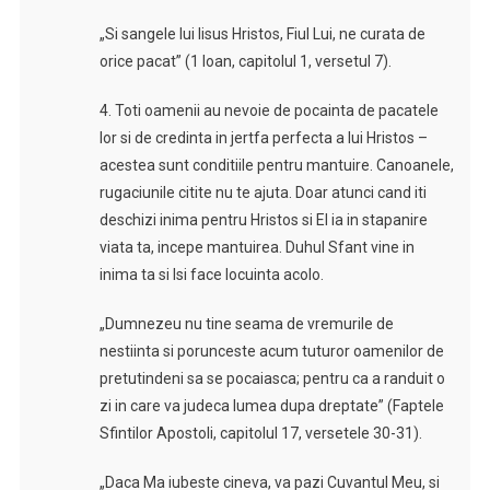
„Si sangele lui Iisus Hristos, Fiul Lui, ne curata de
orice pacat” (1 Ioan, capitolul 1, versetul 7).
4. Toti oamenii au nevoie de pocainta de pacatele
lor si de credinta in jertfa perfecta a lui Hristos –
acestea sunt conditiile pentru mantuire. Canoanele,
rugaciunile citite nu te ajuta. Doar atunci cand iti
deschizi inima pentru Hristos si El ia in stapanire
viata ta, incepe mantuirea. Duhul Sfant vine in
inima ta si Isi face locuinta acolo.
„Dumnezeu nu tine seama de vremurile de
nestiinta si porunceste acum tuturor oamenilor de
pretutindeni sa se pocaiasca; pentru ca a randuit o
zi in care va judeca lumea dupa dreptate” (Faptele
Sfintilor Apostoli, capitolul 17, versetele 30-31).
„Daca Ma iubeste cineva, va pazi Cuvantul Meu, si