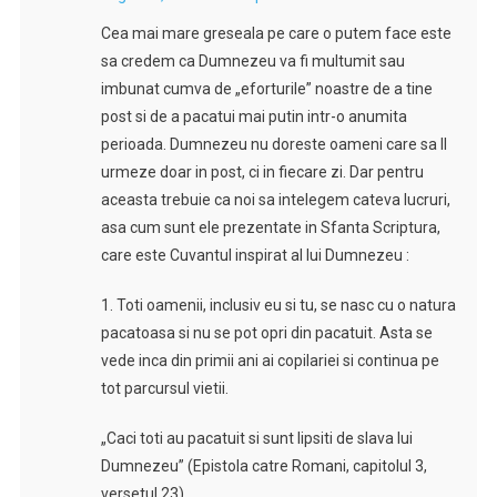
Cea mai mare greseala pe care o putem face este
sa credem ca Dumnezeu va fi multumit sau
imbunat cumva de „eforturile” noastre de a tine
post si de a pacatui mai putin intr-o anumita
perioada. Dumnezeu nu doreste oameni care sa Il
urmeze doar in post, ci in fiecare zi. Dar pentru
aceasta trebuie ca noi sa intelegem cateva lucruri,
asa cum sunt ele prezentate in Sfanta Scriptura,
care este Cuvantul inspirat al lui Dumnezeu :
1. Toti oamenii, inclusiv eu si tu, se nasc cu o natura
pacatoasa si nu se pot opri din pacatuit. Asta se
vede inca din primii ani ai copilariei si continua pe
tot parcursul vietii.
„Caci toti au pacatuit si sunt lipsiti de slava lui
Dumnezeu” (Epistola catre Romani, capitolul 3,
versetul 23).