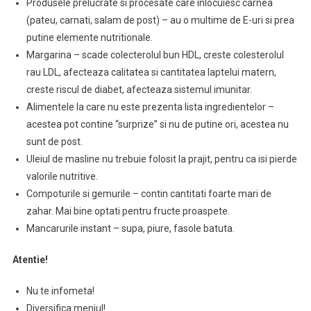
Produsele prelucrate si procesate care inlocuiesc carnea
(pateu, carnati, salam de post) – au o multime de E-uri si prea
putine elemente nutritionale.
Margarina – scade colecterolul bun HDL, creste colesterolul
rau LDL, afecteaza calitatea si cantitatea laptelui matern,
creste riscul de diabet, afecteaza sistemul imunitar.
Alimentele la care nu este prezenta lista ingredientelor –
acestea pot contine “surprize” si nu de putine ori, acestea nu
sunt de post.
Uleiul de masline nu trebuie folosit la prajit, pentru ca isi pierde
valorile nutritive.
Compoturile si gemurile – contin cantitati foarte mari de
zahar. Mai bine optati pentru fructe proaspete.
Mancarurile instant – supa, piure, fasole batuta.
Atentie!
Nu te infometa!
Diversifica meniul!