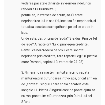
vederea pacatele dinainte, in vremea indelungii
rabdari a lui Dumnezeu;
pentru ca, in vremea de acum, sa-Si arate
neprihanirea Lui in asa fel, incat sa fie neprihanit, si
totusi sa socoteasca neprihanit pe cel ce crede in
Isus.
Unde este, dar, pricina de lauda? S-a dus. Prin ce fel
de lege? A faptelor? Nu; ci prin legea credintei.
Pentru ca noi credem ca omul este socotit
neprihanit prin credinta, fara faptele Legii” (Epistola
catre Romani, capitolul 3, versetele 24-28).
3. Nimeni nu se naste mantuit si nici nu capata
mantuirea prin cufundarea intr-o apa, oricat ar fi ea
de „sfintita”. Singurul care spala pacatele este
sangele lui Hristos. Singurul care ne poate ajuta sa
nu mai pacatuim e Dumnezeu, prin Duhul Lui cel
Sfant.