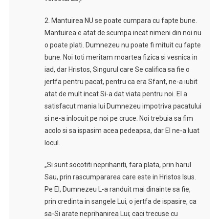
2. Mantuirea NU se poate cumpara cu fapte bune.
Mantuirea e atat de scumpa incat nimeni din noi nu
o poate plati. Dumnezeu nu poate fi mituit cu fapte
bune. Noi toti meritam moartea fizica si vesnica in
iad, dar Hristos, Singurul care Se califica sa fie o
jertfa pentru pacat, pentru ca era Sfant, ne-a iubit
atat de mult incat Si-a dat viata pentru noi. El a
satisfacut mania lui Dumnezeu impotriva pacatului
si ne-a inlocuit pe noi pe cruce. Noi trebuia sa fim
acolo si sa ispasim acea pedeapsa, dar El ne-a luat
locul.
„Si sunt socotiti neprihaniti, fara plata, prin harul
Sau, prin rascumpararea care este in Hristos Isus.
Pe El, Dumnezeu L-a randuit mai dinainte sa fie,
prin credinta in sangele Lui, o jertfa de ispasire, ca
sa-Si arate neprihanirea Lui; caci trecuse cu