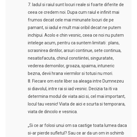
7. Iadul si raiul sunt locuri reale si foarte diferite de
ceea ce credem noi. Dupa cum raiul e infinit mai
frumos decat cele mai minunate locuri de pe
pamant, si iadul e mult mai oribil decat ne putem
inchipui. Acolo e chin vesnic, ceea ce noi nu putem
intelege acum, pentru ca suntem limitati : plans,
scrasnirea dintilor, arsuri continue, sete continua,
nesatisfacuta, chinul constiintei, singuratate,
vederea demonilor, groaza, spaima, intuneric
bezna, devii hrana viermilor si totusi nu mori.
8. Fiecare om este liber sa aleaga intre Dumnezeu
si diavolul, intre rai si iad vesnic. Decizia ta iti va
determina modul de viata aici si, cel mai important,
locul tau vesnic! Viata de aici e scurta si temporara,
viata de dincolo e vesnica.
„Si ce ar folosi unui om sa castige toata lumea daca
si-ar pierde sufletul? Sau ce ar da un om in schimb