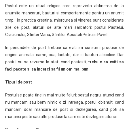
Ce
Postul este un ritual religios care reprezinta abtinerea de la
Te
anumite mancaruri, bauturi si comportamente pentru un anumit
Face
timp. In practica crestina, miercurea si vinerea sunt considerate
Un
zile de post, alaturi de alte mari sarbatori: postul Pastelui,
Om
Mai
Craciunului, Sfintei Maria, Sfintilor Apostoli Petru si Pavel.
Bun?
In perioadele de post trebuie sa eviti sa consumi produse de
origine animala: carne, oua, lactate, dar si bauturi alcoolice. Dar
postul nu se rezuma la atat: cand postesti,
trebuie sa eviti sa
faci pacate si sa incerci sa fii un om mai bun.
Tipuri de post
Postul se poate tine in mai multe feluri: postul negru, atunci cand
nu mancam sau bem nimic o zi intreaga, postul obisnuit, cand
mancam doar mancare de post si dezlegarea, cand poti sa
mananci peste sau alte produse la care este dezlegare atunci.