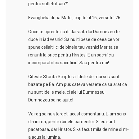
pentru sufletul sau?”
Evanghelia dupa Matei, capitolul 16, versetul 26
Orice te opreste sa iti dai viata lui Dumnezeu te
duce in iad vesnic! Sa nu iti pese de ceea ce vor
spune ceilalti, ci de binele tau vesnic! Merita sa
renunti la orice pentru Hristos! E un sacrificiu
incomparabil cu sacrificiul Sau pentru noi!
Citeste Sfanta Scriptura. Ideile de mai sus sunt
bazate pe Ea. Am pus cateva versete ca sa arat ca
nu sunt ideile mele, ci ale lui Dumnezeu.
Dumnezeu sa ne ajute!
Va rog sa nu stergeti acest comentariu. L-am scris
din inima, pentru binele oamenilor. Si eu sunt
pacatoasa, dar Hristos Si-a facut mila de mine si m-
a adus la lumina.