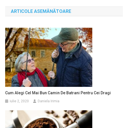
în
ARTICOLE ASEMĂNĂTOARE
articole
Cum Alegi Cel Mai Bun Camin De Batrani Pentru Cei Dragi
iulie 2, 2020
Daniela Irimia