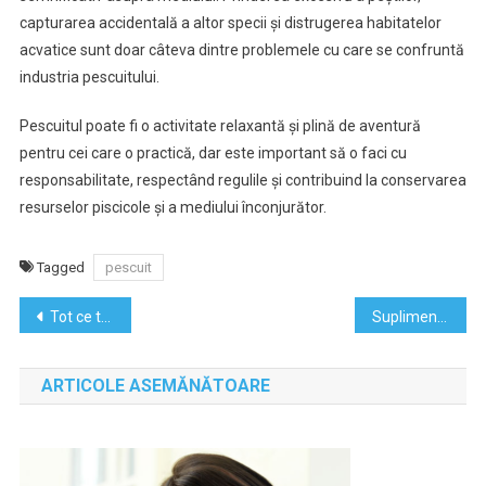
capturarea accidentală a altor specii și distrugerea habitatelor
acvatice sunt doar câteva dintre problemele cu care se confruntă
industria pescuitului.
Pescuitul poate fi o activitate relaxantă și plină de aventură
pentru cei care o practică, dar este important să o faci cu
responsabilitate, respectând regulile și contribuind la conservarea
resurselor piscicole și a mediului înconjurător.
Tagged
pescuit
Navigare
Tot ce trebuie să știi despre lacunarismul cerebral
Suplimentele alimentare – pro si contra folosirii lor
în
ARTICOLE ASEMĂNĂTOARE
articole