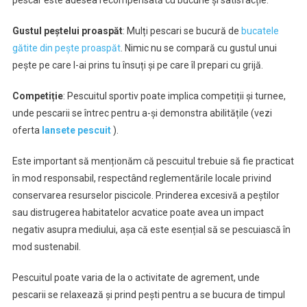
pescar este adesea recompensată cu bucurie și satisfacție.
Gustul peștelui proaspăt
: Mulți pescari se bucură de
bucatele
gătite din pește proaspăt
. Nimic nu se compară cu gustul unui
pește pe care l-ai prins tu însuți și pe care îl prepari cu grijă.
Competiție
: Pescuitul sportiv poate implica competiții și turnee,
unde pescarii se întrec pentru a-și demonstra abilitățile (vezi
oferta
lansete pescuit
).
Este important să menționăm că pescuitul trebuie să fie practicat
în mod responsabil, respectând reglementările locale privind
conservarea resurselor piscicole. Prinderea excesivă a peștilor
sau distrugerea habitatelor acvatice poate avea un impact
negativ asupra mediului, așa că este esențial să se pescuiască în
mod sustenabil.
Pescuitul poate varia de la o activitate de agrement, unde
pescarii se relaxează și prind pești pentru a se bucura de timpul