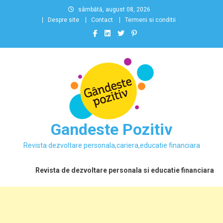
Skip
sâmbătă, august 08, 2026
to
Despre site
Contact
Termeni si conditii
content
Gandeste Pozitiv
Revista dezvoltare personala,cariera,educatie financiara
Revista de dezvoltare personala si educatie financiara