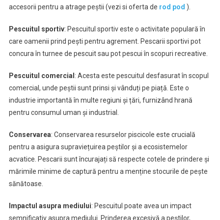
accesorii pentru a atrage peștii (vezi si oferta de
rod pod
).
Pescuitul sportiv
: Pescuitul sportiv este o activitate populară în
care oamenii prind pești pentru agrement. Pescarii sportivi pot
concura în turnee de pescuit sau pot pescui în scopuri recreative.
Pescuitul comercial
: Acesta este pescuitul desfasurat în scopul
comercial, unde peștii sunt prinsi și vânduți pe piață. Este o
industrie importantă în multe regiuni și țări, furnizând hrană
pentru consumul uman și industrial.
Conservarea
: Conservarea resurselor piscicole este crucială
pentru a asigura supraviețuirea peștilor și a ecosistemelor
acvatice. Pescarii sunt încurajați să respecte cotele de prindere și
mărimile minime de captură pentru a menține stocurile de pește
sănătoase.
Impactul asupra mediului
: Pescuitul poate avea un impact
semnificativ asupra mediului. Prinderea excesivă a peștilor,