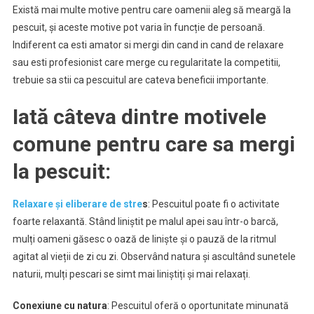
Există mai multe motive pentru care oamenii aleg să meargă la
pescuit, și aceste motive pot varia în funcție de persoană.
Indiferent ca esti amator si mergi din cand in cand de relaxare
sau esti profesionist care merge cu regularitate la competitii,
trebuie sa stii ca pescuitul are cateva beneficii importante.
Iată câteva dintre motivele
comune pentru care sa mergi
la pescuit:
Relaxare și eliberare de stre
s
: Pescuitul poate fi o activitate
foarte relaxantă. Stând liniștit pe malul apei sau într-o barcă,
mulți oameni găsesc o oază de liniște și o pauză de la ritmul
agitat al vieții de zi cu zi. Observând natura și ascultând sunetele
naturii, mulți pescari se simt mai liniștiți și mai relaxați.
Conexiune cu natura
: Pescuitul oferă o oportunitate minunată