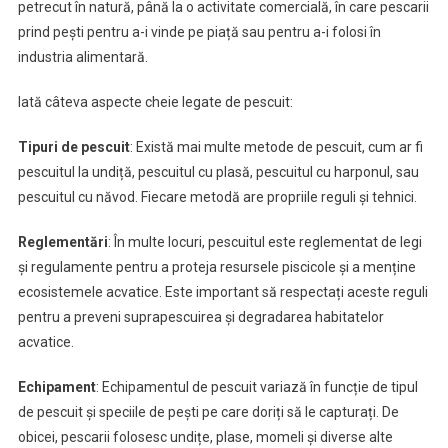
petrecut în natură, până la o activitate comercială, în care pescarii
prind pești pentru a-i vinde pe piață sau pentru a-i folosi în
industria alimentară.
Iată câteva aspecte cheie legate de pescuit:
Tipuri de pescuit
: Există mai multe metode de pescuit, cum ar fi
pescuitul la undiță, pescuitul cu plasă, pescuitul cu harponul, sau
pescuitul cu năvod. Fiecare metodă are propriile reguli și tehnici.
Reglementări
: În multe locuri, pescuitul este reglementat de legi
și regulamente pentru a proteja resursele piscicole și a menține
ecosistemele acvatice. Este important să respectați aceste reguli
pentru a preveni suprapescuirea și degradarea habitatelor
acvatice.
Echipament
: Echipamentul de pescuit variază în funcție de tipul
de pescuit și speciile de pești pe care doriți să le capturați. De
obicei, pescarii folosesc undițe, plase, momeli și diverse alte