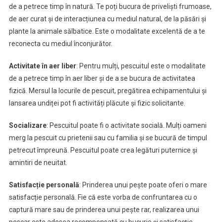
de a petrece timp în natură. Te poți bucura de priveliști frumoase,
de aer curat și de interacțiunea cu mediul natural, de la păsări și
plante la animale sălbatice. Este o modalitate excelentă de a te
reconecta cu mediul înconjurător.
Activitate în aer liber
: Pentru mulți, pescuitul este o modalitate
de a petrece timp în aer liber și de a se bucura de activitatea
fizică. Mersul la locurile de pescuit, pregătirea echipamentului și
lansarea undiței pot fi activități plăcute și fizic solicitante.
Socializare
: Pescuitul poate fi o activitate socială. Mulți oameni
merg la pescuit cu prietenii sau cu familia și se bucură de timpul
petrecut împreună. Pescuitul poate crea legături puternice și
amintiri de neuitat.
Satisfacție personală
: Prinderea unui pește poate oferi o mare
satisfacție personală. Fie că este vorba de confruntarea cu o
captură mare sau de prinderea unui pește rar, realizarea unui