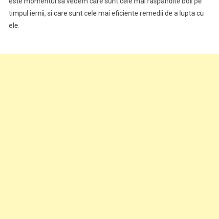
este momentul sa vedem care sunt cele mai raspandite boli pe
timpul iernii, si care sunt cele mai eficiente remedii de a lupta cu
ele.