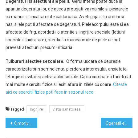
Degeraturi si afectiuni ale pielii.
Gerul intens poate duce la
aparitia degeraturilor, de aceea protejati-va mainile si picioarele
cu manusi si incaltaminte calduroasa. Aveti grija si la urechi si
nas, si ele pot fi afectate de degeraturi. Pieleacorpului este si ea
afectata de frig, acordati-i o atentie si ingrijire speciala (lotiuni
speciale si hidratare), atentie la mancarimile de piele ce pot
prevesti afectiuni precum urticaria.
Tulburari afective sezoniere.
O forma usoara de depresie
caracterizata prin somnolenta, pierderea interesului, anxietate,
letargie si evitarea activitatilor sociale. Ca sa combateti faceti cat
mai multe exercitii fizice si iesiti afara in zilele cu soare.
Citeste
aici ce exercitii fizice poti face in sezonul rece.
Tagged
ingrijire
viata sanatoasa
Navigare
6 motive să folosești flyere pentru promovarea afacerii tale
Operatii estetice – Argumente pro si contra
în