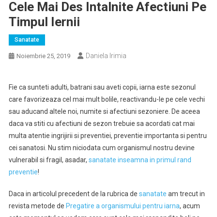
Cele Mai Des Intalnite Afectiuni Pe
Timpul Iernii
Sanatate
Daniela Irimia
Noiembrie 25, 2019
Fie ca sunteti adulti, batrani sau aveti copii, iarna este sezonul
care favorizeaza cel mai mult bolile, reactivandu-le pe cele vechi
sau aducand altele noi, numite si afectiuni sezoniere. De aceea
daca va stiti cu afectiuni de sezon trebuie sa acordati cat mai
multa atentie ingrijirii si preventiei, preventie importanta si pentru
cei sanatosi. Nu stim niciodata cum organismul nostru devine
vulnerabil si fragil, asadar,
sanatate inseamna in primul rand
preventie
!
Daca in articolul precedent de la rubrica de
sanatate
am trecut in
revista metode de
Pregatire a organismului pentru iarna
, acum