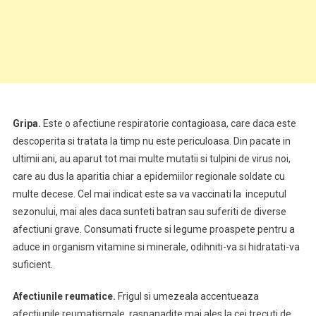
Gripa.
Este o afectiune respiratorie contagioasa, care daca este
descoperita si tratata la timp nu este periculoasa. Din pacate in
ultimii ani, au aparut tot mai multe mutatii si tulpini de virus noi,
care au dus la aparitia chiar a epidemiilor regionale soldate cu
multe decese. Cel mai indicat este sa va vaccinati la inceputul
sezonului, mai ales daca sunteti batran sau suferiti de diverse
afectiuni grave. Consumati fructe si legume proaspete pentru a
aduce in organism vitamine si minerale, odihniti-va si hidratati-va
suficient.
Afectiunile reumatice.
Frigul si umezeala accentueaza
afectiunile reumatismale, raspanadite mai ales la cei trecuti de