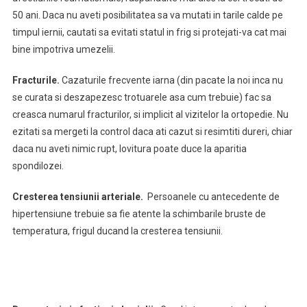
50 ani. Daca nu aveti posibilitatea sa va mutati in tarile calde pe
timpul iernii, cautati sa evitati statul in frig si protejati-va cat mai
bine impotriva umezelii.
Fracturile.
Cazaturile frecvente iarna (din pacate la noi inca nu
se curata si deszapezesc trotuarele asa cum trebuie) fac sa
creasca numarul fracturilor, si implicit al vizitelor la ortopedie. Nu
ezitati sa mergeti la control daca ati cazut si resimtiti dureri, chiar
daca nu aveti nimic rupt, lovitura poate duce la aparitia
spondilozei.
Cresterea tensiunii arteriale.
Persoanele cu antecedente de
hipertensiune trebuie sa fie atente la schimbarile bruste de
temperatura, frigul ducand la cresterea tensiunii.