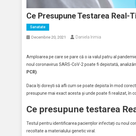
Ce Presupune Testarea Real-
Sanatate
Daniela Irimia
Decembrie 20, 2021
Amploarea pe care se pare că o ia valul patru al pandemiei
noul coronavirus SARS-CoV-2 poate fi depistată, analizân
PCR)
.
Daca îți dorești să afli cum se poate depista în mod corect
presupune mai exact acesta și unde poate fi realizat, în c
Ce presupune testarea Re
Testul pentru identificarea pacienților infectați cu noul 
recoltate a materialului genetic viral.