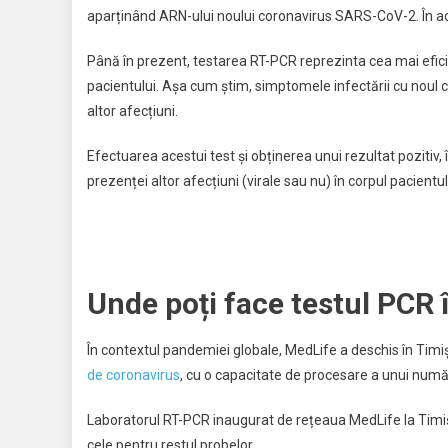
aparținând ARN-ului noului coronavirus SARS-CoV-2. În acest
Până în prezent, testarea RT-PCR reprezinta cea mai efici
pacientului. Așa cum știm, simptomele infectării cu noul 
altor afecțiuni.
Efectuarea acestui test și obținerea unui rezultat pozitiv, 
prezenței altor afecțiuni (virale sau nu) în corpul pacientu
Unde poți face testul PCR 
În contextul pandemiei globale, MedLife a deschis în Timiș
de coronavirus
, cu o capacitate de procesare a unui numă
Laboratorul RT-PCR inaugurat de rețeaua MedLife la Timișo
cele pentru restul probelor.