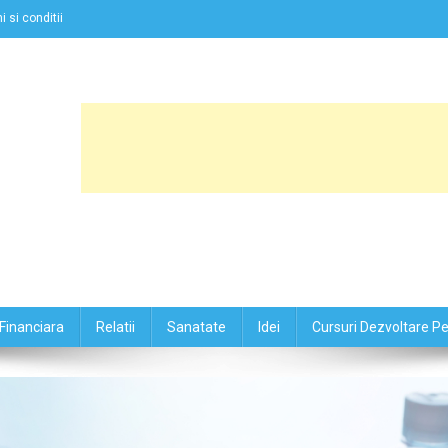
 si conditii
Financiara
Relatii
Sanatate
Idei
Cursuri Dezvoltare P