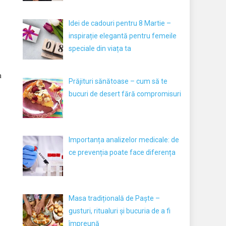
Idei de cadouri pentru 8 Martie –
inspirație elegantă pentru femeile
speciale din viața ta
a
Prăjituri sănătoase – cum să te
bucuri de desert fără compromisuri
Importanța analizelor medicale: de
ce prevenția poate face diferența
Masa tradițională de Paște –
gusturi, ritualuri și bucuria de a fi
împreună