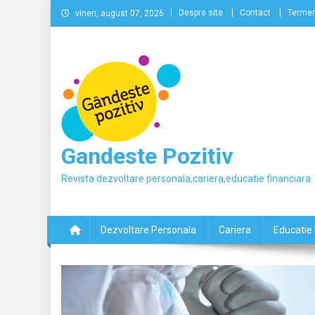
Skip
Despre site
Contact
Termeni
vineri, august 07, 2026
to
content
Gandeste Pozitiv
Revista dezvoltare personala,cariera,educatie financiara
Dezvoltare Personala
Cariera
Educatie 