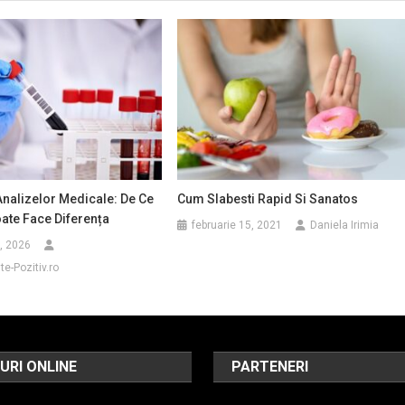
nalizelor Medicale: De Ce
Cum Slabesti Rapid Si Sanatos
ate Face Diferența
februarie 15, 2021
Daniela Irimia
6, 2026
e-Pozitiv.ro
URI ONLINE
PARTENERI