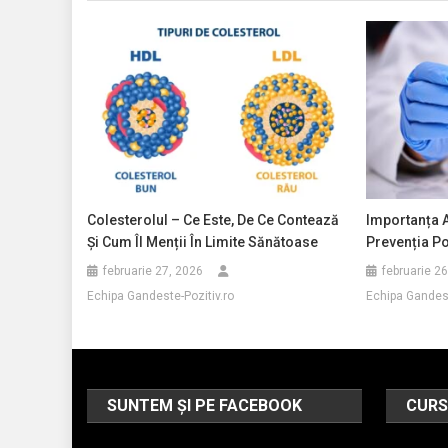
Colesterolul – Ce Este, De Ce Contează
Importanța A
Și Cum Îl Menții În Limite Sănătoase
Prevenția Po
februarie 27, 2026
februarie 2
Echipa Gandeste-Pozitiv.ro
Echipa Gandest
SUNTEM ȘI PE FACEBOOK
CURS