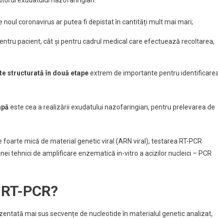
utorul exudatului nazofaringian:
re noul coronavirus ar putea fi depistat în cantități mult mai mari;
entru pacient, cât și pentru cadrul medical care efectuează recoltarea,
e structurată în două etape
extrem de importante pentru identificare
apă
este cea a realizării exudatului nazofaringian, pentru prelevarea de
 foarte mică de material genetic viral (ARN viral), testarea RT-PCR
ei tehnici de amplificare enzematică in-vitro a acizilor nucleici – PCR
l RT-PCR?
zentată mai sus secvențe de nucleotide în materialul genetic analizat,