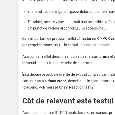
Motivele pentru care testarea RT-PRC se realizează cu aj
Interiorul nasului și gâtului pacientului sunt zone în ca
Totodată, aceste zone sunt mult mai accesibile, atât p
din punct de vedere al confortului și accesibilității.
Este important de precizat faptul că
testarea RT-PCR est
prezenței coronavirusului în corpul unui anumit pacient.
Așa cum am aflat deja din rândurile de mai sus,
prima et
material supus ulterior testelor de laborator.
Însă deoarece probele oferite de exudat conțin o cantitate
continuă cu o
a doua etapă
, descrisă de implementarea un
(trad.eng. Polymerase Chain Reaction). [1][2]
Cât de relevant este testu
Acest tip de testare RT-PCR poate localiza în maniera pre