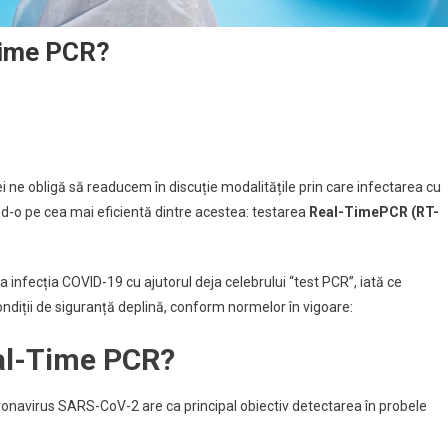
Time PCR?
 ne obligă să readucem în discuție modalitățile prin care infectarea cu
d-o pe cea mai eficientă dintre acestea: testarea
Real-Time
PCR (RT-
a infecția COVID-19 cu ajutorul deja celebrului “test PCR”, iată ce
ondiții de siguranță deplină, conform normelor în vigoare:
al-Time PCR?
coronavirus SARS-CoV-2 are ca principal obiectiv detectarea în probele