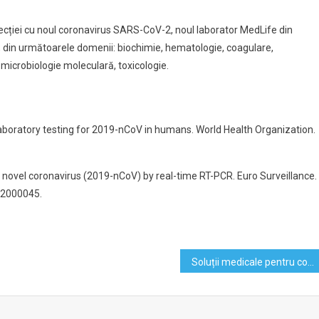
ecției cu noul coronavirus SARS-CoV-2, noul laborator MedLife din
, din următoarele domenii: biochimie, hematologie, coagulare,
, microbiologie moleculară, toxicologie.
aboratory testing for 2019-nCoV in humans. World Health Organization.
9 novel coronavirus (2019-nCoV) by real-time RT-PCR. Euro Surveillance.
3.2000045.
Soluții medicale pentru corectarea pungilor de grăsime de sub ochi