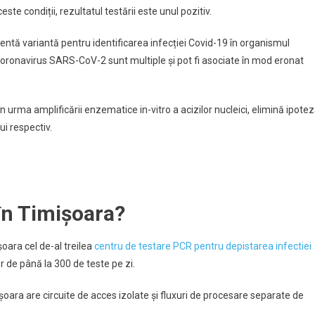
e condiții, rezultatul testării este unul pozitiv.
entă variantă pentru identificarea infecției Covid-19 în organismul
coronavirus SARS-CoV-2 sunt multiple și pot fi asociate în mod eronat
în urma amplificării enzematice in-vitro a acizilor nucleici, elimină ipote
lui respectiv.
în Timișoara?
oara cel de-al treilea
centru de testare PCR pentru depistarea infectiei
r de până la 300 de teste pe zi.
ara are circuite de acces izolate și fluxuri de procesare separate de