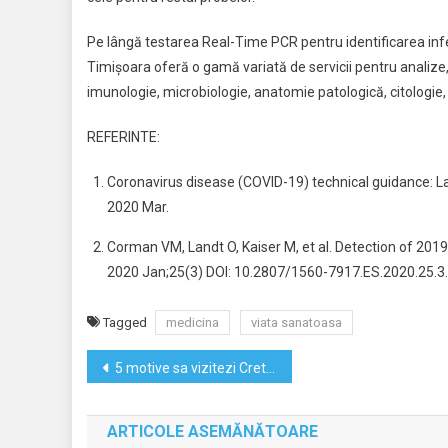
Pe lângă testarea Real-Time PCR pentru identificarea inf
Timișoara oferă o gamă variată de servicii pentru analize
imunologie, microbiologie, anatomie patologică, citologie
REFERINTE:
Coronavirus disease (COVID-19) technical guidance: L
2020 Mar.
Corman VM, Landt O, Kaiser M, et al. Detection of 201
2020 Jan;25(3) DOI: 10.2807/1560-7917.ES.2020.25.
Tagged
medicina
viata sanatoasa
Navigare
5 motive sa vizitezi Creta, cea mai mare insula a Greciei
în
ARTICOLE ASEMĂNĂTOARE
articole