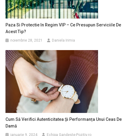
Paza Si Protectie In Regim VIP – Ce Presupun Serviciile De
Acest Tip?
noiembrie 28, 2021
Daniela Irimia
Cum Să Verifici Autenticitatea Și Performanța Unui Ceas De
Damă
ianuarie 9, 2024
Echipa Gandeste-Pozitiv.ro