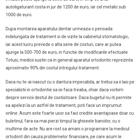
autoligaturant costa in jur de 1200 de euro, iar cel metalic sub
1000 de euro.
Dupa montarea aparatului dentar urmeaza o perioada
indelungata de tratament si de vizite la cabinetul stomatologic,
iar acest lucru prevede o alta serie de costuri, care ar putea
ajunge la 500-700 de euro, in functie de modificarile efectuate.
Totusi, medicii sustin ca in general aparatul ortodontic reprezinta
aproximativ 90% din costul intregului tratament.
Daca nu te-ai nascut cu o dantura impecabila, ar trebui sa ii lasi pe
specialistii in ortodontie sa isi faca treaba, chiar daca vorbim
despre servicii destul de costisitoare. Daca bugetul nu iti permite
sa apelezi la un astfel de tratament, poti face un imprumut
online. Acum este foarte usor sa faci credite avantajoase doar cu
buletinul, fara sa mai pierzi timpul la ghiseele bancilor, cu o
multime de acte. Nu are rost sa amani o programare la medicul
ortodont din cauza problemelor financiare, pe care acum le