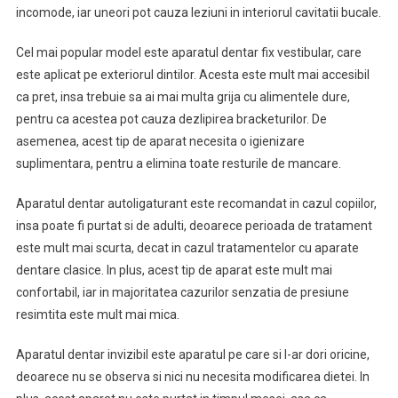
incomode, iar uneori pot cauza leziuni in interiorul cavitatii bucale.
Cel mai popular model este aparatul dentar fix vestibular, care
este aplicat pe exteriorul dintilor. Acesta este mult mai accesibil
ca pret, insa trebuie sa ai mai multa grija cu alimentele dure,
pentru ca acestea pot cauza dezlipirea bracketurilor. De
asemenea, acest tip de aparat necesita o igienizare
suplimentara, pentru a elimina toate resturile de mancare.
Aparatul dentar autoligaturant este recomandat in cazul copiilor,
insa poate fi purtat si de adulti, deoarece perioada de tratament
este mult mai scurta, decat in cazul tratamentelor cu aparate
dentare clasice. In plus, acest tip de aparat este mult mai
confortabil, iar in majoritatea cazurilor senzatia de presiune
resimtita este mult mai mica.
Aparatul dentar invizibil este aparatul pe care si l-ar dori oricine,
deoarece nu se observa si nici nu necesita modificarea dietei. In