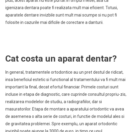
plus, acest aparat nu este purtat in timpul mesei, asa ca
igienizara dentara poate fi realizata mult mai eficient. Totusi,
aparatele dentare invizbile sunt mult mai scumpe si nu pot fi
folosite in cazurile mai dificile de corectare a danturii.
Cat costa un aparat dentar?
In general, tratamentele ortodontice au un pret destul de ridicat,
insa beneficiul estetic si functional al tratamentului va fi mult mai
important la final, decat efortul financiar. Primele costuri sunt
incluse in etapa de diagnostic, care cuprinde consultul propriu-zis,
realizarea modelelor de studiu, a radiografiilor, dar si
masuratorilor. Etapa de montare a aparatului ortodontic va avea
de asemenea o alta serie de costuri, in functie de modelul ales si
de gravitatea problemei. Spre exemplu, un aparat ortodontic
invizibil poate ajunge la 3000 de euro, in timp ce unul