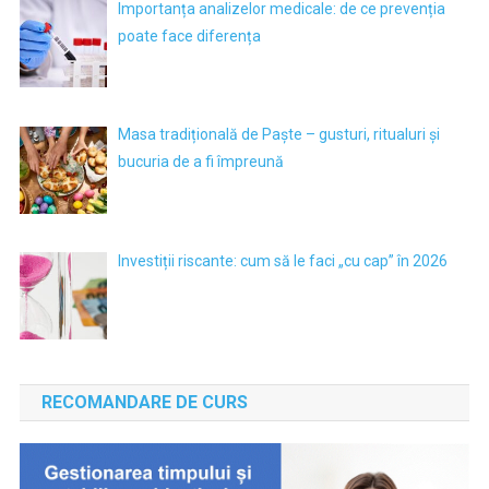
Importanța analizelor medicale: de ce prevenția
poate face diferența
Masa tradițională de Paște – gusturi, ritualuri și
bucuria de a fi împreună
Investiții riscante: cum să le faci „cu cap” în 2026
RECOMANDARE DE CURS