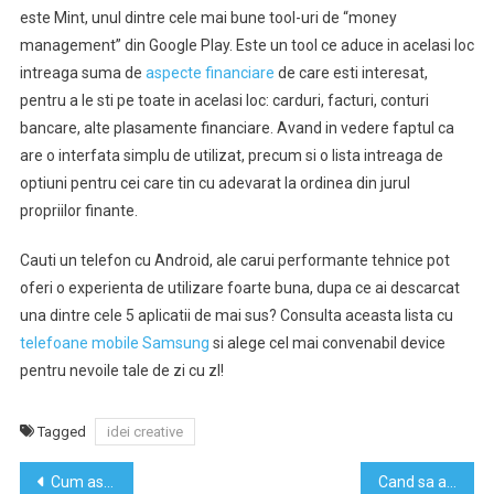
este Mint, unul dintre cele mai bune tool-uri de “money
management” din Google Play. Este un tool ce aduce in acelasi loc
intreaga suma de
aspecte financiare
de care esti interesat,
pentru a le sti pe toate in acelasi loc: carduri, facturi, conturi
bancare, alte plasamente financiare. Avand in vedere faptul ca
are o interfata simplu de utilizat, precum si o lista intreaga de
optiuni pentru cei care tin cu adevarat la ordinea din jurul
propriilor finante.
Cauti un telefon cu Android, ale carui performante tehnice pot
oferi o experienta de utilizare foarte buna, dupa ce ai descarcat
una dintre cele 5 aplicatii de mai sus? Consulta aceasta lista cu
telefoane mobile Samsung
si alege cel mai convenabil device
pentru nevoile tale de zi cu zI!
Tagged
idei creative
Navigare
Cum asortezi tinuta cu cizmele tale
Cand sa alegi o asigurare de viata