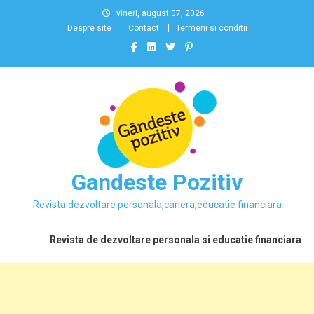
Skip
vineri, august 07, 2026
to
Despre site
Contact
Termeni si conditii
content
Gandeste Pozitiv
Revista dezvoltare personala,cariera,educatie financiara
Revista de dezvoltare personala si educatie financiara